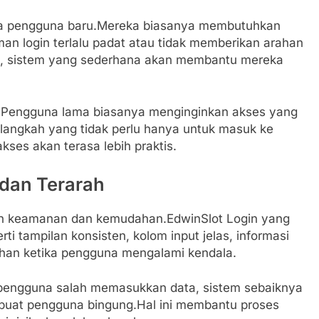
a pengguna baru.Mereka biasanya membutuhkan
an login terlalu padat atau tidak memberikan arahan
ya, sistem yang sederhana akan membantu mereka
i.Pengguna lama biasanya menginginkan akses yang
i langkah yang tidak perlu hanya untuk masuk ke
ses akan terasa lebih praktis.
 dan Terarah
an keamanan dan kemudahan.EdwinSlot Login yang
erti tampilan konsisten, kolom input jelas, informasi
han ketika pengguna mengalami kendala.
a pengguna salah memasukkan data, sistem sebaiknya
buat pengguna bingung.Hal ini membantu proses