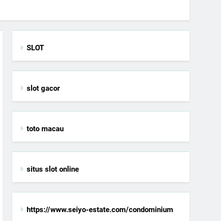
SLOT
slot gacor
toto macau
situs slot online
https://www.seiyo-estate.com/condominium