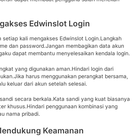
gakses Edwinslot Login
setiap kali mengakses Edwinslot Login.Langkah
ame dan password.Jangan membagikan data akun
gaku dapat membantu menyelesaikan kendala login.
gkat yang digunakan aman.Hindari login dari
rlukan.Jika harus menggunakan perangkat bersama,
u keluar dari akun setelah selesai.
andi secara berkala.Kata sandi yang kuat biasanya
akter khusus.Hindari penggunaan kombinasi yang
tau nama pribadi.
 Mendukung Keamanan