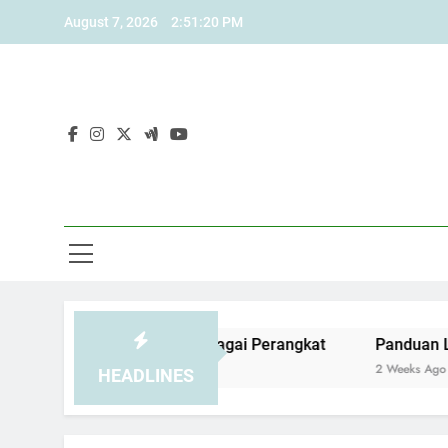
Skip
August 7, 2026
2:51:21 PM
to
content
Phy
Jaga Kebu
ap Lancar di Berbagai Perangkat
Panduan LEBAH4D Logi
2 Weeks Ago
HEADLINES