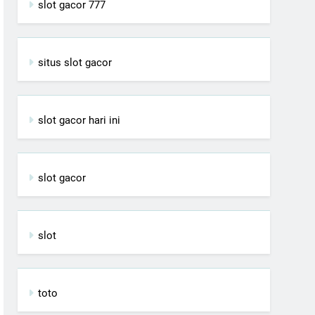
slot gacor 777
situs slot gacor
slot gacor hari ini
slot gacor
slot
toto