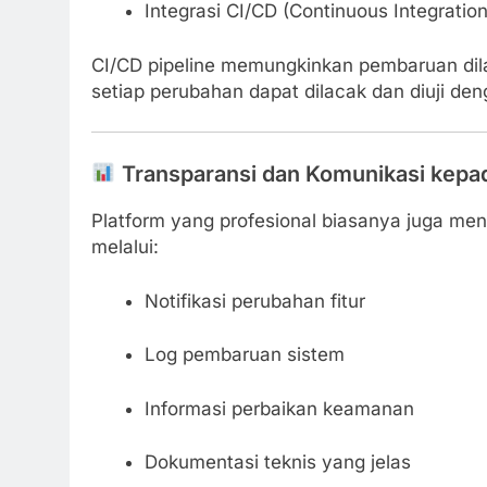
Integrasi CI/CD (Continuous Integratio
CI/CD pipeline memungkinkan pembaruan dila
setiap perubahan dapat dilacak dan diuji den
Transparansi dan Komunikasi kep
Platform yang profesional biasanya juga m
melalui:
Notifikasi perubahan fitur
Log pembaruan sistem
Informasi perbaikan keamanan
Dokumentasi teknis yang jelas