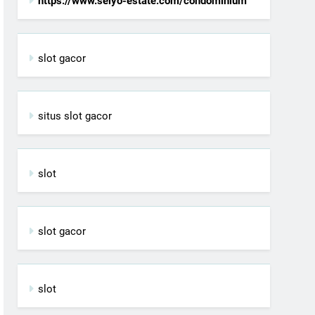
https://www.seiyo-estate.com/condominium
slot gacor
situs slot gacor
slot
slot gacor
slot