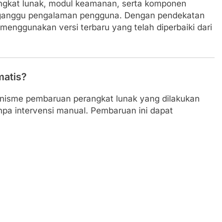
ngkat lunak, modul keamanan, serta komponen
ngganggu pengalaman pengguna. Dengan pendekatan
 menggunakan versi terbaru yang telah diperbaiki dari
matis?
anisme pembaruan perangkat lunak yang dilakukan
npa intervensi manual. Pembaruan ini dapat