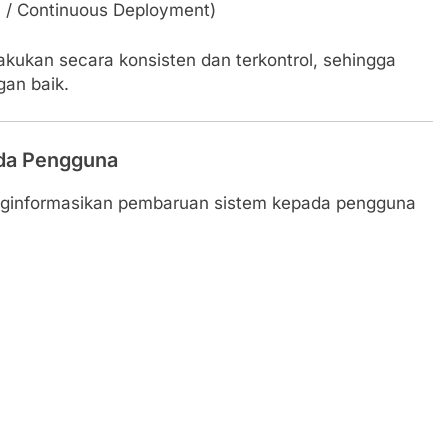
n / Continuous Deployment)
kukan secara konsisten dan terkontrol, sehingga
gan baik.
ada Pengguna
enginformasikan pembaruan sistem kepada pengguna