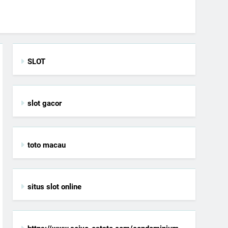
SLOT
slot gacor
toto macau
situs slot online