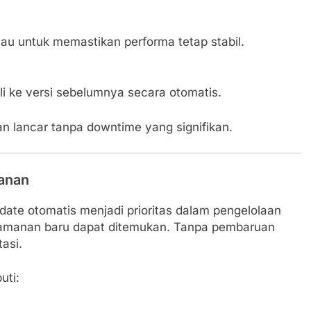
au untuk memastikan performa tetap stabil.
li ke versi sebelumnya secara otomatis.
an lancar tanpa downtime yang signifikan.
anan
te otomatis menjadi prioritas dalam pengelolaan
h keamanan baru dapat ditemukan. Tanpa pembaruan
tasi.
uti: