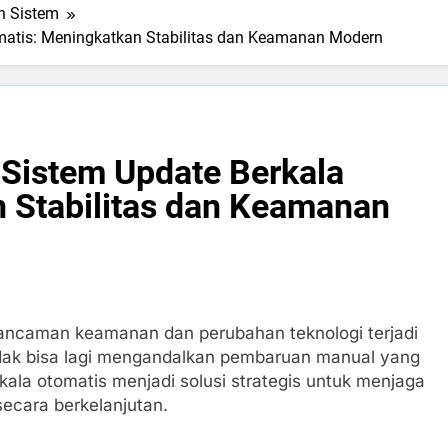
an Sistem
omatis: Meningkatkan Stabilitas dan Keamanan Modern
 Sistem Update Berkala
 Stabilitas dan Keamanan
 ancaman keamanan dan perubahan teknologi terjadi
 tidak bisa lagi mengandalkan pembaruan manual yang
rkala otomatis menjadi solusi strategis untuk menjaga
secara berkelanjutan.