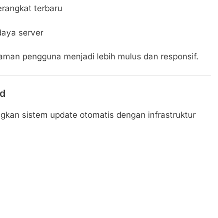
rangkat terbaru
aya server
laman pengguna menjadi lebih mulus dan responsif.
ud
gkan sistem update otomatis dengan infrastruktur