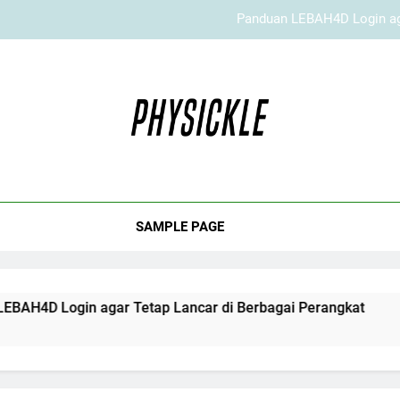
Panduan LEBAH4D Login aga
Panduan Login KAYA787 aga
Cara Mempercepat Pemuatan Hala
Panduan EDWINSLOT Login aga
sickle
Panduan LEBAH4D Login aga
garan Tubuh Anda Dengan Physickle. Tips Kesehatan Fisik, Ola
Panduan Login KAYA787 aga
SAMPLE PAGE
Cara Mempercepat Pemuatan Hala
n agar Tetap Lancar di Berbagai Perangkat
Panduan L
2 Weeks Ago