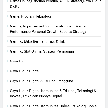
Game Online,Panduan Pemula,Skill & Strategi,Gaya Hidup
Digital
Game, Hiburan, Teknologi
Gaming Improvement Skill Development Mental
Performance Personal Growth Esports Strategy
Gaming, Etika Bermain, Tips & Trik
Gaming, Slot Online, Strategi Permainan
Gaya Hidup
Gaya Hidup Digital
Gaya Hidup Digital & Edukasi Pengguna
Gaya Hidup Digital, Komunitas & Edukasi, Teknologi &
Inovasi, Etika dan Budaya Digital
Gaya Hidup Digital, Komunitas Online, Psikologi Sosial,