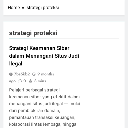
Home
strategi proteksi
strategi proteksi
Strategi Keamanan Siber
dalam Menangani Situs Judi
Ilegal
7ba5bb2
9 months
ago
0
8 mins
Pelajari berbagai strategi
keamanan siber yang efektif dalam
menangani situs judi ilegal — mulai
dari pemblokiran domain,
pemantauan transaksi keuangan,
kolaborasi lintas lembaga, hingga