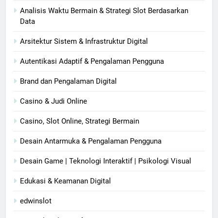
Analisis Waktu Bermain & Strategi Slot Berdasarkan
Data
Arsitektur Sistem & Infrastruktur Digital
Autentikasi Adaptif & Pengalaman Pengguna
Brand dan Pengalaman Digital
Casino & Judi Online
Casino, Slot Online, Strategi Bermain
Desain Antarmuka & Pengalaman Pengguna
Desain Game | Teknologi Interaktif | Psikologi Visual
Edukasi & Keamanan Digital
edwinslot