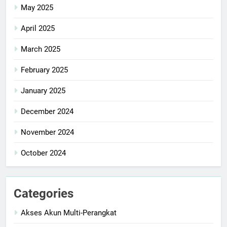
May 2025
April 2025
March 2025
February 2025
January 2025
December 2024
November 2024
October 2024
Categories
Akses Akun Multi-Perangkat