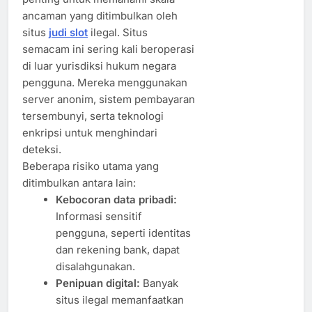
ancaman yang ditimbulkan oleh
situs
judi slot
ilegal. Situs
semacam ini sering kali beroperasi
di luar yurisdiksi hukum negara
pengguna. Mereka menggunakan
server anonim, sistem pembayaran
tersembunyi, serta teknologi
enkripsi untuk menghindari
deteksi.
Beberapa risiko utama yang
ditimbulkan antara lain:
Kebocoran data pribadi:
Informasi sensitif
pengguna, seperti identitas
dan rekening bank, dapat
disalahgunakan.
Penipuan digital:
Banyak
situs ilegal memanfaatkan