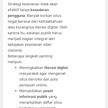
Strategi keamanan tidak akan
efektif tanpa
kesadaran
pengguna
. Banyak korban situs
ilegal berasal dari ketidaktahuan
atau kurangnya literasi digital. Oleh
karena itu, edukasi publik harus
menjadi bagian integral dari
kebijakan keamanan siber
nasional.
Beberapa langkah penting
meliputi:
Meningkatkan
literasi digital
masyarakat agar mengenali
situs berisiko dan pola
penipuan online.
Menyediakan
pusat
informasi publik
yang
menampilkan daftar situs