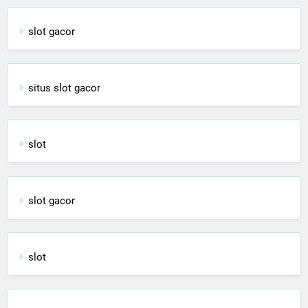
slot gacor
situs slot gacor
slot
slot gacor
slot