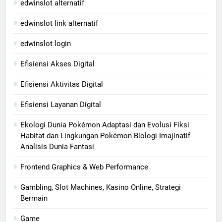
edwinslot alternatif
edwinslot link alternatif
edwinslot login
Efisiensi Akses Digital
Efisiensi Aktivitas Digital
Efisiensi Layanan Digital
Ekologi Dunia Pokémon Adaptasi dan Evolusi Fiksi
Habitat dan Lingkungan Pokémon Biologi Imajinatif
Analisis Dunia Fantasi
Frontend Graphics & Web Performance
Gambling, Slot Machines, Kasino Online, Strategi
Bermain
Game