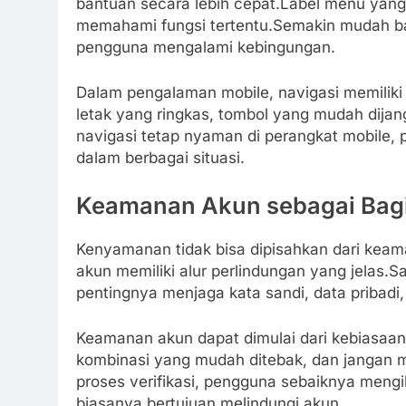
bantuan secara lebih cepat.Label menu yang
memahami fungsi tertentu.Semakin mudah b
pengguna mengalami kebingungan.
Dalam pengalaman mobile, navigasi memilik
letak yang ringkas, tombol yang mudah dijan
navigasi tetap nyaman di perangkat mobile,
dalam berbagai situasi.
Keamanan Akun sebagai Bag
Kenyamanan tidak bisa dipisahkan dari keam
akun memiliki alur perlindungan yang jelas
pentingnya menjaga kata sandi, data pribadi,
Keamanan akun dapat dimulai dari kebiasaan
kombinasi yang mudah ditebak, dan jangan me
proses verifikasi, pengguna sebaiknya mengik
biasanya bertujuan melindungi akun.