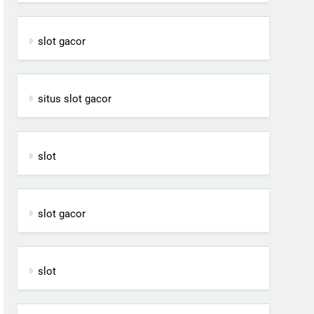
slot gacor
situs slot gacor
slot
slot gacor
slot