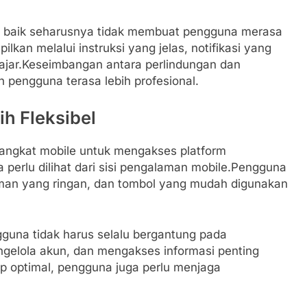
g baik seharusnya tidak membuat pengguna merasa
kan melalui instruksi yang jelas, notifikasi yang
ajar.Keseimbangan antara perlindungan dan
pengguna terasa lebih profesional.
h Fleksibel
angkat mobile untuk mengakses platform
a perlu dilihat dari sisi pengalaman mobile.Pengguna
man yang ringan, dan tombol yang mudah digunakan
una tidak harus selalu bergantung pada
elola akun, dan mengakses informasi penting
ap optimal, pengguna juga perlu menjaga