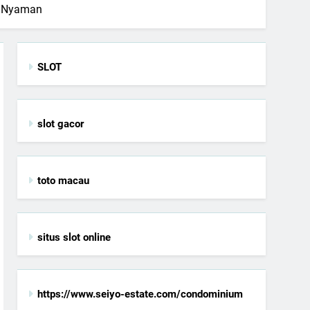
g Nyaman
SLOT
slot gacor
toto macau
situs slot online
https://www.seiyo-estate.com/condominium