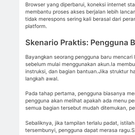
Browser yang diperbarui, koneksi internet s
membantu proses akses berjalan lebih lancar
tidak merespons sering kali berasal dari per
platform.
Skenario Praktis: Pengguna 
Bayangkan seorang pengguna baru mencari E
sebelum mulai menggunakan akun.Ia membuk
instruksi, dan bagian bantuan.Jika struktur
langkah awal.
Pada tahap pertama, pengguna biasanya menca
pengguna akan melihat apakah ada menu peng
semua bagian tersebut mudah ditemukan, pen
Sebaliknya, jika tampilan terlalu padat, istila
tersembunyi, pengguna dapat merasa ragu.S