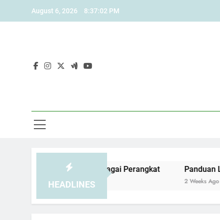
Skip
August 6, 2026
8:37:03 PM
to
content
Phy
Jaga Kebu
p Lancar di Berbagai Perangkat
Panduan LEBAH4D Logi
2 Weeks Ago
HEADLINES