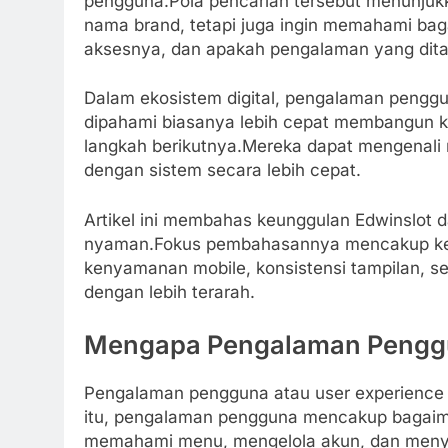
pengguna.Pola pencarian tersebut menunjuk
nama brand, tetapi juga ingin memahami ba
aksesnya, dan apakah pengalaman yang dit
Dalam ekosistem digital, pengalaman penggu
dipahami biasanya lebih cepat membangun 
langkah berikutnya.Mereka dapat mengenali
dengan sistem secara lebih cepat.
Artikel ini membahas keunggulan Edwinslo
nyaman.Fokus pembahasannya mencakup kem
kenyamanan mobile, konsistensi tampilan, s
dengan lebih terarah.
Mengapa Pengalaman Penggu
Pengalaman pengguna atau user experience b
itu, pengalaman pengguna mencakup bagaim
memahami menu, mengelola akun, dan menye