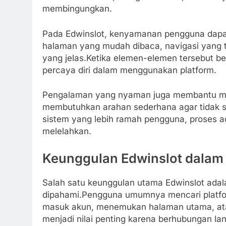
membingungkan.
Pada Edwinslot, kenyamanan pengguna dapat 
halaman yang mudah dibaca, navigasi yang tid
yang jelas.Ketika elemen-elemen tersebut b
percaya diri dalam menggunakan platform.
Pengalaman yang nyaman juga membantu men
membutuhkan arahan sederhana agar tidak 
sistem yang lebih ramah pengguna, proses ad
melelahkan.
Keunggulan Edwinslot dala
Salah satu keunggulan utama Edwinslot adal
dipahami.Pengguna umumnya mencari platfor
masuk akun, menemukan halaman utama, at
menjadi nilai penting karena berhubungan 