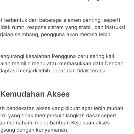
terbentuk dari beberapa elemen penting, seperti
ak rumit, respons sistem yang stabil, dan instruksi
erjalan seimbang, pengguna akan merasa lebih
gurangi kesalahan.Pengguna baru sering kali
salah memilih menu atau memasukkan data.Dengan
aptasi menjadi lebih cepat dan tidak terasa
m Kemudahan Akses
ah pendekatan akses yang dibuat agar lebih mudah
m yang tidak mempersulit langkah dasar seperti
au memahami menu bantuan.Kejelasan akses
langsung dengan kenyamanan.