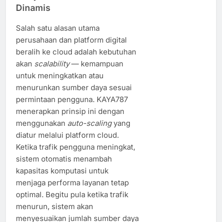
Dinamis
Salah satu alasan utama
perusahaan dan platform digital
beralih ke cloud adalah kebutuhan
akan
scalability
— kemampuan
untuk meningkatkan atau
menurunkan sumber daya sesuai
permintaan pengguna. KAYA787
menerapkan prinsip ini dengan
menggunakan
auto-scaling
yang
diatur melalui platform cloud.
Ketika trafik pengguna meningkat,
sistem otomatis menambah
kapasitas komputasi untuk
menjaga performa layanan tetap
optimal. Begitu pula ketika trafik
menurun, sistem akan
menyesuaikan jumlah sumber daya