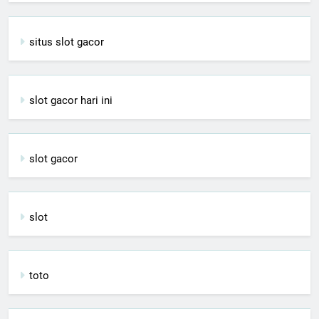
situs slot gacor
slot gacor hari ini
slot gacor
slot
toto