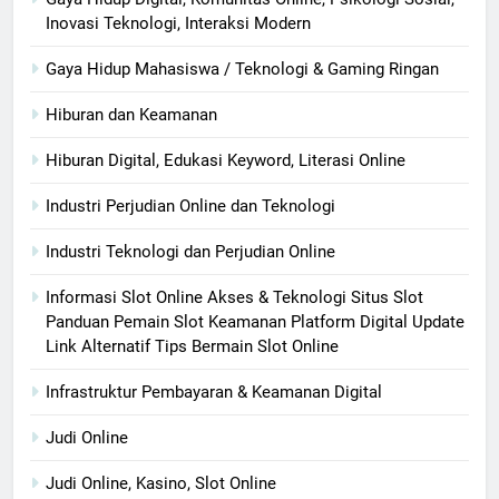
Inovasi Teknologi, Interaksi Modern
Gaya Hidup Mahasiswa / Teknologi & Gaming Ringan
Hiburan dan Keamanan
Hiburan Digital, Edukasi Keyword, Literasi Online
Industri Perjudian Online dan Teknologi
Industri Teknologi dan Perjudian Online
Informasi Slot Online Akses & Teknologi Situs Slot
Panduan Pemain Slot Keamanan Platform Digital Update
Link Alternatif Tips Bermain Slot Online
Infrastruktur Pembayaran & Keamanan Digital
Judi Online
Judi Online, Kasino, Slot Online