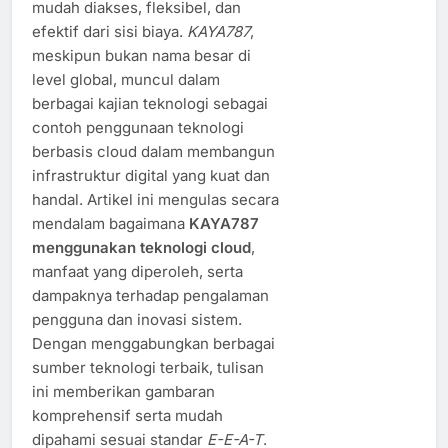
mudah diakses, fleksibel, dan
efektif dari sisi biaya.
KAYA787
,
meskipun bukan nama besar di
level global, muncul dalam
berbagai kajian teknologi sebagai
contoh penggunaan teknologi
berbasis cloud dalam membangun
infrastruktur digital yang kuat dan
handal. Artikel ini mengulas secara
mendalam bagaimana
KAYA787
menggunakan teknologi cloud
,
manfaat yang diperoleh, serta
dampaknya terhadap pengalaman
pengguna dan inovasi sistem.
Dengan menggabungkan berbagai
sumber teknologi terbaik, tulisan
ini memberikan gambaran
komprehensif serta mudah
dipahami sesuai standar
E-E-A-T
.