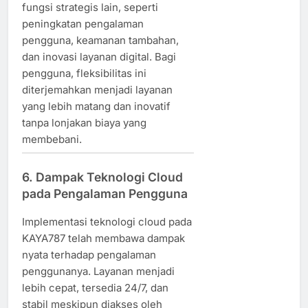
fungsi strategis lain, seperti
peningkatan pengalaman
pengguna, keamanan tambahan,
dan inovasi layanan digital. Bagi
pengguna, fleksibilitas ini
diterjemahkan menjadi layanan
yang lebih matang dan inovatif
tanpa lonjakan biaya yang
membebani.
6. Dampak Teknologi Cloud
pada Pengalaman Pengguna
Implementasi teknologi cloud pada
KAYA787 telah membawa dampak
nyata terhadap pengalaman
penggunanya. Layanan menjadi
lebih cepat, tersedia 24/7, dan
stabil meskipun diakses oleh