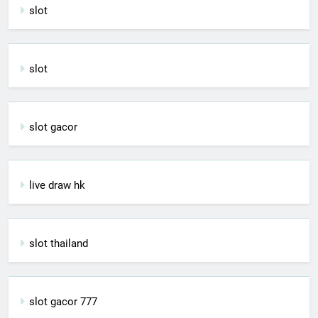
slot
slot
slot gacor
live draw hk
slot thailand
slot gacor 777