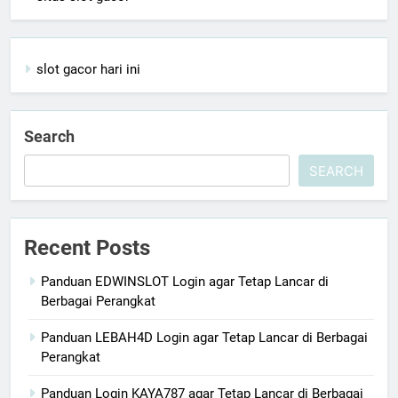
slot gacor hari ini
Search
SEARCH
Recent Posts
Panduan EDWINSLOT Login agar Tetap Lancar di
Berbagai Perangkat
Panduan LEBAH4D Login agar Tetap Lancar di Berbagai
Perangkat
Panduan Login KAYA787 agar Tetap Lancar di Berbagai