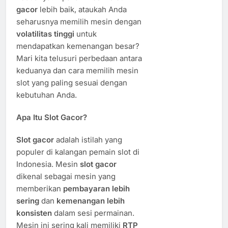
gacor
lebih baik, ataukah Anda
seharusnya memilih mesin dengan
volatilitas tinggi
untuk
mendapatkan kemenangan besar?
Mari kita telusuri perbedaan antara
keduanya dan cara memilih mesin
slot yang paling sesuai dengan
kebutuhan Anda.
Apa Itu Slot Gacor?
Slot gacor
adalah istilah yang
populer di kalangan pemain slot di
Indonesia. Mesin
slot gacor
dikenal sebagai mesin yang
memberikan
pembayaran lebih
sering
dan
kemenangan lebih
konsisten
dalam sesi permainan.
Mesin ini sering kali memiliki
RTP