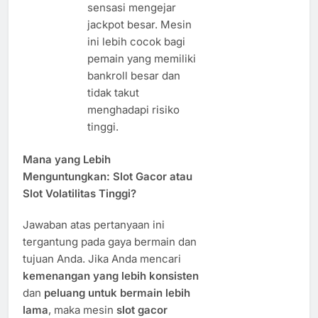
sensasi mengejar
jackpot besar. Mesin
ini lebih cocok bagi
pemain yang memiliki
bankroll besar dan
tidak takut
menghadapi risiko
tinggi.
Mana yang Lebih
Menguntungkan: Slot Gacor atau
Slot Volatilitas Tinggi?
Jawaban atas pertanyaan ini
tergantung pada gaya bermain dan
tujuan Anda. Jika Anda mencari
kemenangan yang lebih konsisten
dan
peluang untuk bermain lebih
lama
, maka mesin
slot gacor