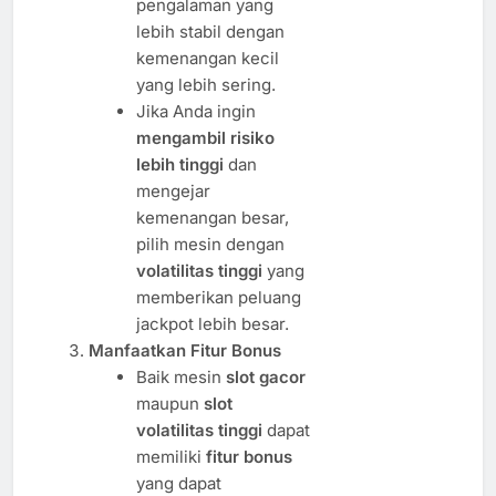
pengalaman yang
lebih stabil dengan
kemenangan kecil
yang lebih sering.
Jika Anda ingin
mengambil risiko
lebih tinggi
dan
mengejar
kemenangan besar,
pilih mesin dengan
volatilitas tinggi
yang
memberikan peluang
jackpot lebih besar.
Manfaatkan Fitur Bonus
Baik mesin
slot gacor
maupun
slot
volatilitas tinggi
dapat
memiliki
fitur bonus
yang dapat