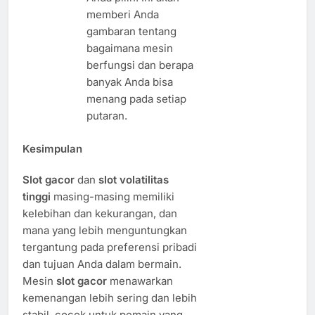
memberi Anda
gambaran tentang
bagaimana mesin
berfungsi dan berapa
banyak Anda bisa
menang pada setiap
putaran.
Kesimpulan
Slot gacor
dan
slot volatilitas
tinggi
masing-masing memiliki
kelebihan dan kekurangan, dan
mana yang lebih menguntungkan
tergantung pada preferensi pribadi
dan tujuan Anda dalam bermain.
Mesin
slot gacor
menawarkan
kemenangan lebih sering dan lebih
stabil, cocok untuk pemain yang