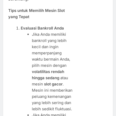
Tips untuk Memilih Mesin Slot
yang Tepat
Evaluasi Bankroll Anda
Jika Anda memiliki
bankroll yang lebih
kecil dan ingin
memperpanjang
waktu bermain Anda,
pilih mesin dengan
volatilitas rendah
hingga sedang
atau
mesin
slot gacor
.
Mesin ini memberikan
peluang kemenangan
yang lebih sering dan
lebih sedikit fluktuasi.
Jika Anda memiliki