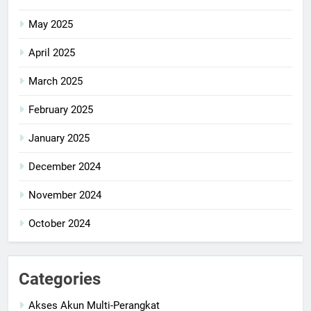
May 2025
April 2025
March 2025
February 2025
January 2025
December 2024
November 2024
October 2024
Categories
Akses Akun Multi-Perangkat