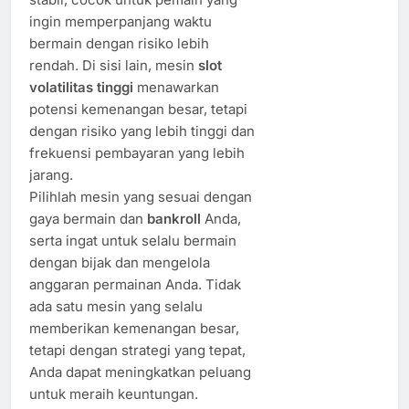
ingin memperpanjang waktu
bermain dengan risiko lebih
rendah. Di sisi lain, mesin
slot
volatilitas tinggi
menawarkan
potensi kemenangan besar, tetapi
dengan risiko yang lebih tinggi dan
frekuensi pembayaran yang lebih
jarang.
Pilihlah mesin yang sesuai dengan
gaya bermain dan
bankroll
Anda,
serta ingat untuk selalu bermain
dengan bijak dan mengelola
anggaran permainan Anda. Tidak
ada satu mesin yang selalu
memberikan kemenangan besar,
tetapi dengan strategi yang tepat,
Anda dapat meningkatkan peluang
untuk meraih keuntungan.