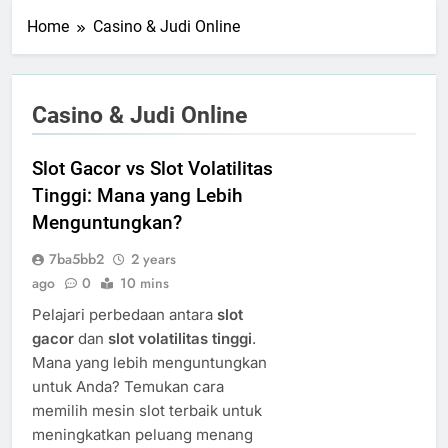
Home
Casino & Judi Online
Casino & Judi Online
Slot Gacor vs Slot Volatilitas
Tinggi: Mana yang Lebih
Menguntungkan?
7ba5bb2
2 years
ago
0
10 mins
Pelajari perbedaan antara
slot
gacor
dan
slot volatilitas tinggi
.
Mana yang lebih menguntungkan
untuk Anda? Temukan cara
memilih mesin slot terbaik untuk
meningkatkan peluang menang