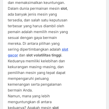
dan memaksimalkan keuntungan.
Dalam dunia permainan mesin
slot
,
ada banyak jenis mesin yang
tersedia, dan salah satu keputusan
terbesar yang harus diambil oleh
pemain adalah memilih mesin yang
sesuai dengan gaya bermain
mereka. Di antara pilihan yang
sering dipertimbangkan adalah
slot
gacor
dan
slot volatilitas tinggi
.
Keduanya memiliki kelebihan dan
kekurangan masing-masing, dan
pemilihan mesin yang tepat dapat
mempengaruhi peluang
kemenangan serta pengalaman
bermain Anda.
Namun, mana yang lebih
menguntungkan di antara
keduanya? Apakah mesin
slot