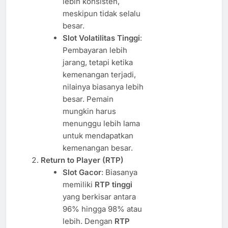
lebih konsisten,
meskipun tidak selalu
besar.
Slot Volatilitas Tinggi
:
Pembayaran lebih
jarang, tetapi ketika
kemenangan terjadi,
nilainya biasanya lebih
besar. Pemain
mungkin harus
menunggu lebih lama
untuk mendapatkan
kemenangan besar.
Return to Player (RTP)
Slot Gacor
: Biasanya
memiliki
RTP tinggi
yang berkisar antara
96% hingga 98% atau
lebih. Dengan
RTP