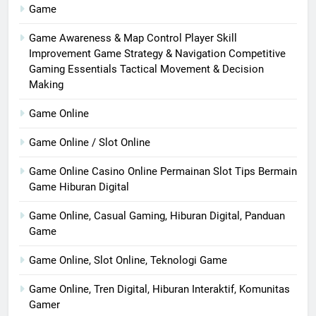
Game
Game Awareness & Map Control Player Skill
Improvement Game Strategy & Navigation Competitive
Gaming Essentials Tactical Movement & Decision
Making
Game Online
Game Online / Slot Online
Game Online Casino Online Permainan Slot Tips Bermain
Game Hiburan Digital
Game Online, Casual Gaming, Hiburan Digital, Panduan
Game
Game Online, Slot Online, Teknologi Game
Game Online, Tren Digital, Hiburan Interaktif, Komunitas
Gamer