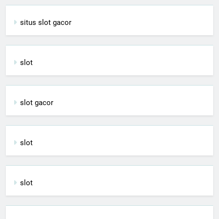
situs slot gacor
slot
slot gacor
slot
slot