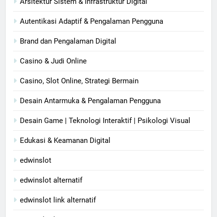
Arsitektur Sistem & Infrastruktur Digital
Autentikasi Adaptif & Pengalaman Pengguna
Brand dan Pengalaman Digital
Casino & Judi Online
Casino, Slot Online, Strategi Bermain
Desain Antarmuka & Pengalaman Pengguna
Desain Game | Teknologi Interaktif | Psikologi Visual
Edukasi & Keamanan Digital
edwinslot
edwinslot alternatif
edwinslot link alternatif