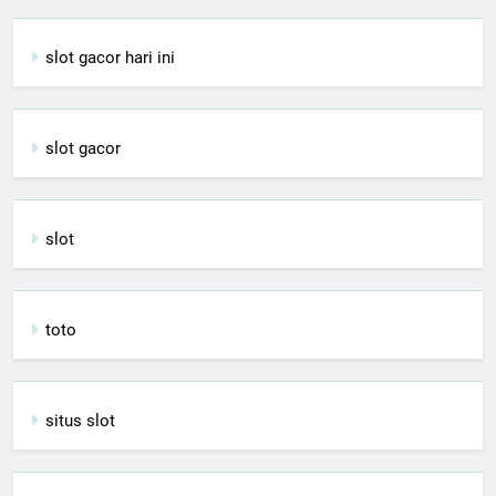
slot gacor hari ini
slot gacor
slot
toto
situs slot