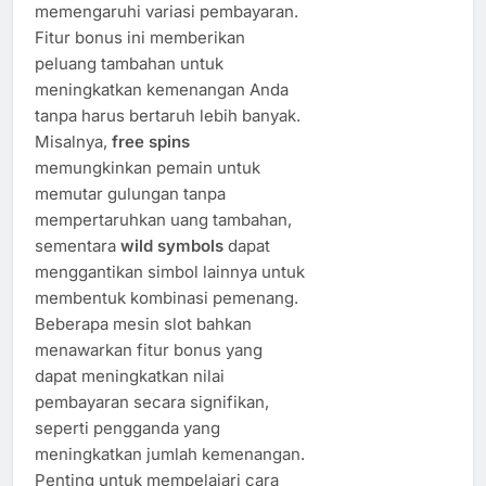
memengaruhi variasi pembayaran.
Fitur bonus ini memberikan
peluang tambahan untuk
meningkatkan kemenangan Anda
tanpa harus bertaruh lebih banyak.
Misalnya,
free spins
memungkinkan pemain untuk
memutar gulungan tanpa
mempertaruhkan uang tambahan,
sementara
wild symbols
dapat
menggantikan simbol lainnya untuk
membentuk kombinasi pemenang.
Beberapa mesin slot bahkan
menawarkan fitur bonus yang
dapat meningkatkan nilai
pembayaran secara signifikan,
seperti pengganda yang
meningkatkan jumlah kemenangan.
Penting untuk mempelajari cara