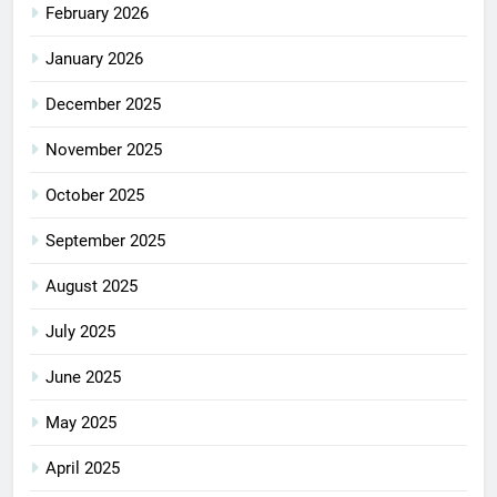
February 2026
January 2026
December 2025
November 2025
October 2025
September 2025
August 2025
July 2025
June 2025
May 2025
April 2025