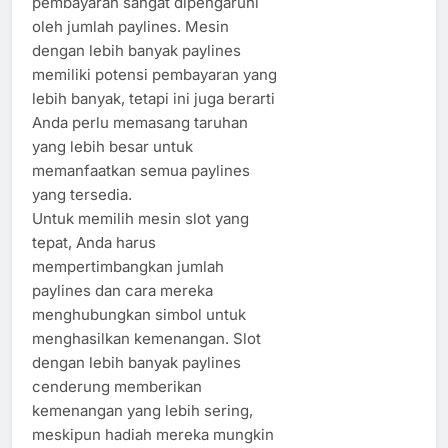
pembayaran sangat dipengaruhi
oleh jumlah paylines. Mesin
dengan lebih banyak paylines
memiliki potensi pembayaran yang
lebih banyak, tetapi ini juga berarti
Anda perlu memasang taruhan
yang lebih besar untuk
memanfaatkan semua paylines
yang tersedia.
Untuk memilih mesin slot yang
tepat, Anda harus
mempertimbangkan jumlah
paylines dan cara mereka
menghubungkan simbol untuk
menghasilkan kemenangan. Slot
dengan lebih banyak paylines
cenderung memberikan
kemenangan yang lebih sering,
meskipun hadiah mereka mungkin