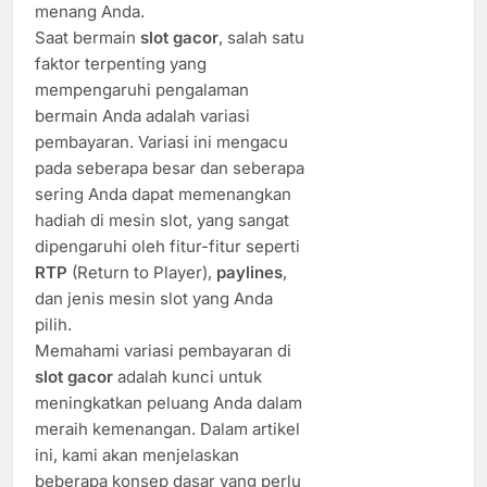
menang Anda.
Saat bermain
slot gacor
, salah satu
faktor terpenting yang
mempengaruhi pengalaman
bermain Anda adalah variasi
pembayaran. Variasi ini mengacu
pada seberapa besar dan seberapa
sering Anda dapat memenangkan
hadiah di mesin slot, yang sangat
dipengaruhi oleh fitur-fitur seperti
RTP
(Return to Player),
paylines
,
dan jenis mesin slot yang Anda
pilih.
Memahami variasi pembayaran di
slot gacor
adalah kunci untuk
meningkatkan peluang Anda dalam
meraih kemenangan. Dalam artikel
ini, kami akan menjelaskan
beberapa konsep dasar yang perlu