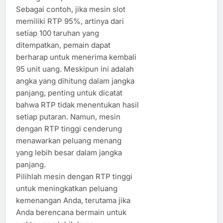
Sebagai contoh, jika mesin slot
memiliki RTP 95%, artinya dari
setiap 100 taruhan yang
ditempatkan, pemain dapat
berharap untuk menerima kembali
95 unit uang. Meskipun ini adalah
angka yang dihitung dalam jangka
panjang, penting untuk dicatat
bahwa RTP tidak menentukan hasil
setiap putaran. Namun, mesin
dengan RTP tinggi cenderung
menawarkan peluang menang
yang lebih besar dalam jangka
panjang.
Pilihlah mesin dengan RTP tinggi
untuk meningkatkan peluang
kemenangan Anda, terutama jika
Anda berencana bermain untuk