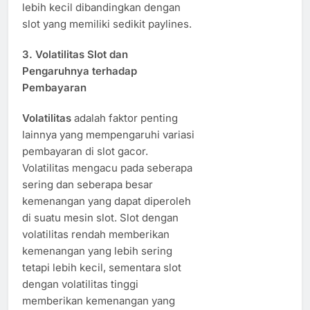
lebih kecil dibandingkan dengan
slot yang memiliki sedikit paylines.
3.
Volatilitas Slot dan
Pengaruhnya terhadap
Pembayaran
Volatilitas
adalah faktor penting
lainnya yang mempengaruhi variasi
pembayaran di slot gacor.
Volatilitas mengacu pada seberapa
sering dan seberapa besar
kemenangan yang dapat diperoleh
di suatu mesin slot. Slot dengan
volatilitas rendah memberikan
kemenangan yang lebih sering
tetapi lebih kecil, sementara slot
dengan volatilitas tinggi
memberikan kemenangan yang