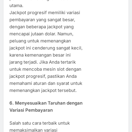
utama.
Jackpot progresif memiliki variasi
pembayaran yang sangat besar,
dengan beberapa jackpot yang
mencapai jutaan dolar. Namun,
peluang untuk memenangkan
jackpot ini cenderung sangat kecil,
karena kemenangan besar ini
jarang terjadi. Jika Anda tertarik
untuk mencoba mesin slot dengan
jackpot progresif, pastikan Anda
memahami aturan dan syarat untuk
memenangkan jackpot tersebut.
6.
Menyesuaikan Taruhan dengan
Variasi Pembayaran
Salah satu cara terbaik untuk
memaksimalkan variasi