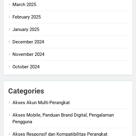
March 2025
February 2025
January 2025
December 2024
November 2024
October 2024
Categories
Akses Akun Multi-Perangkat
Akses Mobile, Panduan Brand Digital, Pengalaman
Pengguna
Akses Responsif dan Kompatibilitas Perangkat