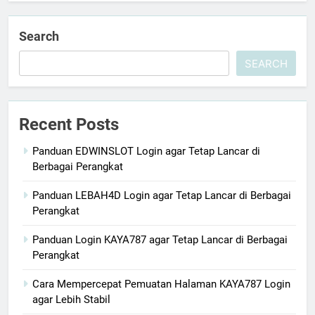
Search
SEARCH
Recent Posts
Panduan EDWINSLOT Login agar Tetap Lancar di
Berbagai Perangkat
Panduan LEBAH4D Login agar Tetap Lancar di Berbagai
Perangkat
Panduan Login KAYA787 agar Tetap Lancar di Berbagai
Perangkat
Cara Mempercepat Pemuatan Halaman KAYA787 Login
agar Lebih Stabil