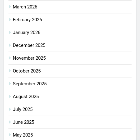
March 2026
February 2026
January 2026
December 2025
November 2025
October 2025
September 2025
August 2025
July 2025
June 2025
May 2025