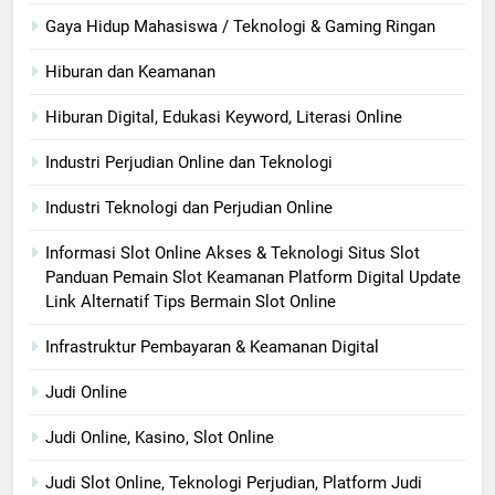
Gaya Hidup Mahasiswa / Teknologi & Gaming Ringan
Hiburan dan Keamanan
Hiburan Digital, Edukasi Keyword, Literasi Online
Industri Perjudian Online dan Teknologi
Industri Teknologi dan Perjudian Online
Informasi Slot Online Akses & Teknologi Situs Slot
Panduan Pemain Slot Keamanan Platform Digital Update
Link Alternatif Tips Bermain Slot Online
Infrastruktur Pembayaran & Keamanan Digital
Judi Online
Judi Online, Kasino, Slot Online
Judi Slot Online, Teknologi Perjudian, Platform Judi