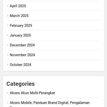
April 2025
March 2025
February 2025
January 2025
December 2024
November 2024
October 2024
Categories
Akses Akun Multi-Perangkat
Akses Mobile, Panduan Brand Digital, Pengalaman