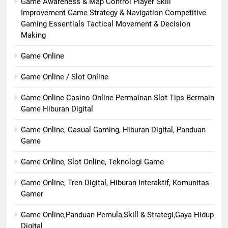
Game Awareness & Map Control Player Skill
Improvement Game Strategy & Navigation Competitive
Gaming Essentials Tactical Movement & Decision
Making
Game Online
Game Online / Slot Online
Game Online Casino Online Permainan Slot Tips Bermain
Game Hiburan Digital
Game Online, Casual Gaming, Hiburan Digital, Panduan
Game
Game Online, Slot Online, Teknologi Game
Game Online, Tren Digital, Hiburan Interaktif, Komunitas
Gamer
Game Online,Panduan Pemula,Skill & Strategi,Gaya Hidup
Digital