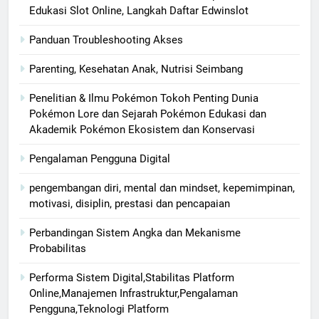
Edukasi Slot Online, Langkah Daftar Edwinslot
Panduan Troubleshooting Akses
Parenting, Kesehatan Anak, Nutrisi Seimbang
Penelitian & Ilmu Pokémon Tokoh Penting Dunia
Pokémon Lore dan Sejarah Pokémon Edukasi dan
Akademik Pokémon Ekosistem dan Konservasi
Pengalaman Pengguna Digital
pengembangan diri, mental dan mindset, kepemimpinan,
motivasi, disiplin, prestasi dan pencapaian
Perbandingan Sistem Angka dan Mekanisme
Probabilitas
Performa Sistem Digital,Stabilitas Platform
Online,Manajemen Infrastruktur,Pengalaman
Pengguna,Teknologi Platform