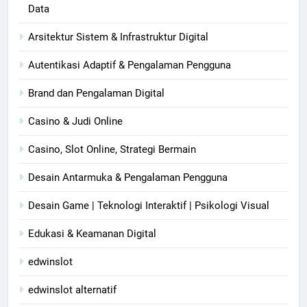
Data
Arsitektur Sistem & Infrastruktur Digital
Autentikasi Adaptif & Pengalaman Pengguna
Brand dan Pengalaman Digital
Casino & Judi Online
Casino, Slot Online, Strategi Bermain
Desain Antarmuka & Pengalaman Pengguna
Desain Game | Teknologi Interaktif | Psikologi Visual
Edukasi & Keamanan Digital
edwinslot
edwinslot alternatif