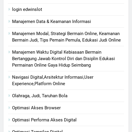
login edwinslot
Manajemen Data & Keamanan Informasi
Manajemen Modal, Strategi Bermain Online, Keamanan
Bermain Judi, Tips Pemain Pemula, Edukasi Judi Online
Manajemen Waktu Digital Kebiasaan Bermain
Bertanggung Jawab Kontrol Diri dan Disiplin Edukasi
Permainan Online Gaya Hidup Seimbang
Navigasi Digital,Arsitektur Informasi,User
Experience,Platform Online
Olahraga, Judi, Taruhan Bola
Optimasi Akses Browser
Optimasi Performa Akses Digital
Optimasi Tampilan Digital