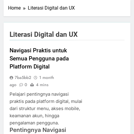
Home
Literasi Digital dan UX
Literasi Digital dan UX
Navigasi Praktis untuk
Semua Pengguna pada
Platform Digital
7ba5bb2
1 month
ago
0
4 mins
Pelajari pentingnya navigasi
praktis pada platform digital, mulai
dari struktur menu, akses mobile,
keamanan akun, hingga
pengalaman pengguna.
Pentingnya Navigasi