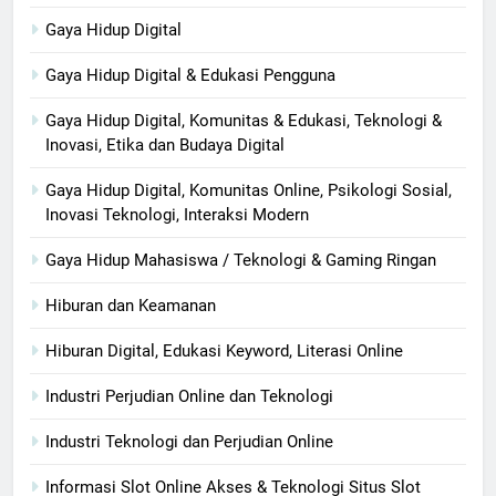
Gaya Hidup Digital
Gaya Hidup Digital & Edukasi Pengguna
Gaya Hidup Digital, Komunitas & Edukasi, Teknologi &
Inovasi, Etika dan Budaya Digital
Gaya Hidup Digital, Komunitas Online, Psikologi Sosial,
Inovasi Teknologi, Interaksi Modern
Gaya Hidup Mahasiswa / Teknologi & Gaming Ringan
Hiburan dan Keamanan
Hiburan Digital, Edukasi Keyword, Literasi Online
Industri Perjudian Online dan Teknologi
Industri Teknologi dan Perjudian Online
Informasi Slot Online Akses & Teknologi Situs Slot