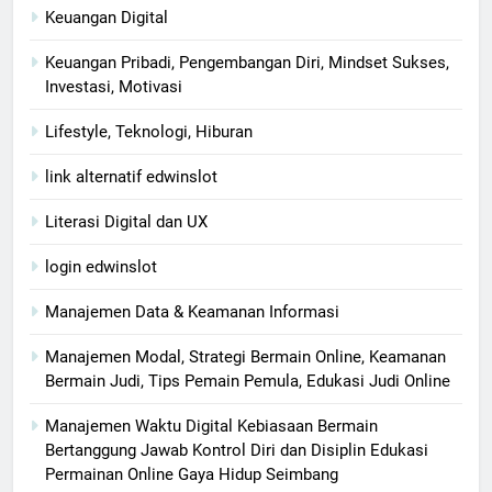
Keuangan Digital
Keuangan Pribadi, Pengembangan Diri, Mindset Sukses,
Investasi, Motivasi
Lifestyle, Teknologi, Hiburan
link alternatif edwinslot
Literasi Digital dan UX
login edwinslot
Manajemen Data & Keamanan Informasi
Manajemen Modal, Strategi Bermain Online, Keamanan
Bermain Judi, Tips Pemain Pemula, Edukasi Judi Online
Manajemen Waktu Digital Kebiasaan Bermain
Bertanggung Jawab Kontrol Diri dan Disiplin Edukasi
Permainan Online Gaya Hidup Seimbang