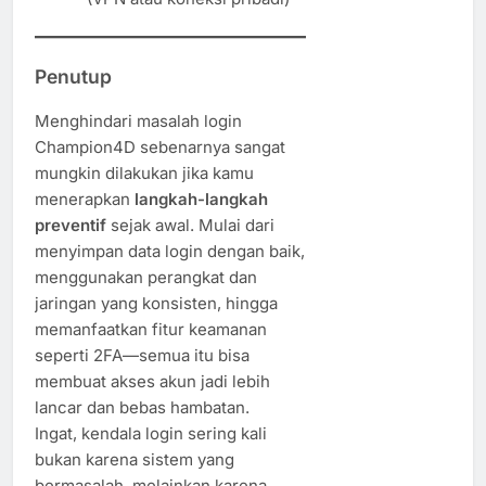
Penutup
Menghindari masalah login
Champion4D sebenarnya sangat
mungkin dilakukan jika kamu
menerapkan
langkah-langkah
preventif
sejak awal. Mulai dari
menyimpan data login dengan baik,
menggunakan perangkat dan
jaringan yang konsisten, hingga
memanfaatkan fitur keamanan
seperti 2FA—semua itu bisa
membuat akses akun jadi lebih
lancar dan bebas hambatan.
Ingat, kendala login sering kali
bukan karena sistem yang
bermasalah, melainkan karena