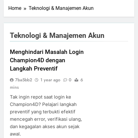
Home
Teknologi & Manajemen Akun
Teknologi & Manajemen Akun
Menghindari Masalah Login
Champion4D dengan
Langkah Preventif
7ba5bb2
1 year ago
0
6
mins
Tak ingin repot saat login ke
Champion4D? Pelajari langkah
preventif yang terbukti efektif
mencegah error, verifikasi ulang,
dan kegagalan akses akun sejak
awal.