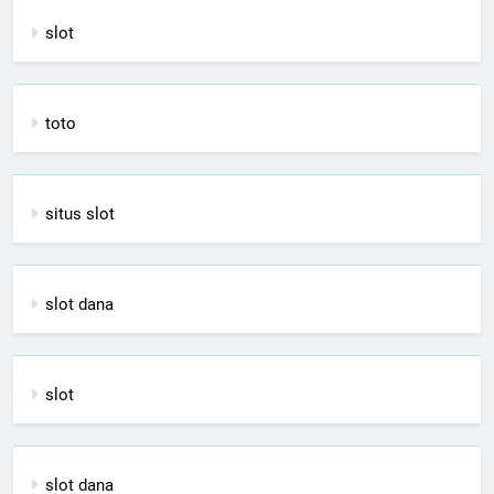
slot
toto
situs slot
slot dana
slot
slot dana