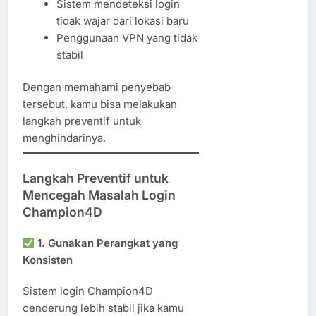
Sistem mendeteksi login
tidak wajar dari lokasi baru
Penggunaan VPN yang tidak
stabil
Dengan memahami penyebab
tersebut, kamu bisa melakukan
langkah preventif untuk
menghindarinya.
Langkah Preventif untuk
Mencegah Masalah Login
Champion4D
1.
Gunakan Perangkat yang
Konsisten
Sistem login Champion4D
cenderung lebih stabil jika kamu