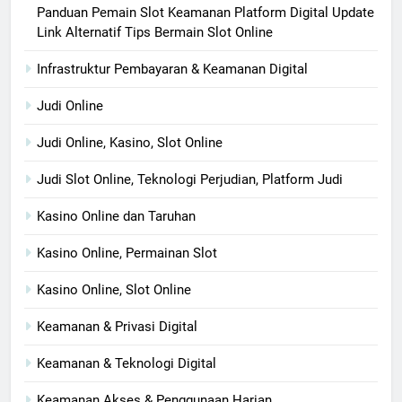
Panduan Pemain Slot Keamanan Platform Digital Update
Link Alternatif Tips Bermain Slot Online
Infrastruktur Pembayaran & Keamanan Digital
Judi Online
Judi Online, Kasino, Slot Online
Judi Slot Online, Teknologi Perjudian, Platform Judi
Kasino Online dan Taruhan
Kasino Online, Permainan Slot
Kasino Online, Slot Online
Keamanan & Privasi Digital
Keamanan & Teknologi Digital
Keamanan Akses & Penggunaan Harian