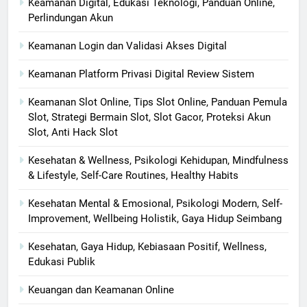
Keamanan Digital, Edukasi Teknologi, Panduan Online,
Perlindungan Akun
Keamanan Login dan Validasi Akses Digital
Keamanan Platform Privasi Digital Review Sistem
Keamanan Slot Online, Tips Slot Online, Panduan Pemula
Slot, Strategi Bermain Slot, Slot Gacor, Proteksi Akun
Slot, Anti Hack Slot
Kesehatan & Wellness, Psikologi Kehidupan, Mindfulness
& Lifestyle, Self-Care Routines, Healthy Habits
Kesehatan Mental & Emosional, Psikologi Modern, Self-
Improvement, Wellbeing Holistik, Gaya Hidup Seimbang
Kesehatan, Gaya Hidup, Kebiasaan Positif, Wellness,
Edukasi Publik
Keuangan dan Keamanan Online