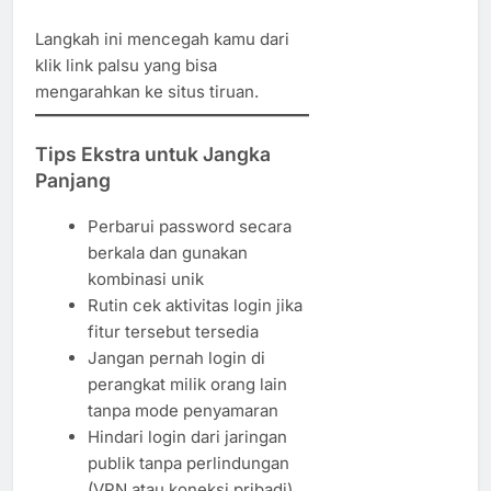
Langkah ini mencegah kamu dari
klik link palsu yang bisa
mengarahkan ke situs tiruan.
Tips Ekstra untuk Jangka
Panjang
Perbarui password secara
berkala dan gunakan
kombinasi unik
Rutin cek aktivitas login jika
fitur tersebut tersedia
Jangan pernah login di
perangkat milik orang lain
tanpa mode penyamaran
Hindari login dari jaringan
publik tanpa perlindungan
(VPN atau koneksi pribadi)