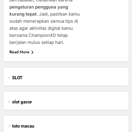
pengaturan pengguna yang
kurang tepat
. Jadi, pastikan kamu
sudah menerapkan semua tips di
atas agar aktivitas digital kamu
bersama Champion4D tetap
berjalan mulus setiap hari.
Read More
SLOT
slot gacor
toto macau