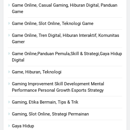
Game Online, Casual Gaming, Hiburan Digital, Panduan
Game
Game Online, Slot Online, Teknologi Game
Game Online, Tren Digital, Hiburan Interaktif, Komunitas
Gamer
Game Online,Panduan Pemula,Skill & Strategi,Gaya Hidup
Digital
Game, Hiburan, Teknologi
Gaming Improvement Skill Development Mental
Performance Personal Growth Esports Strategy
Gaming, Etika Bermain, Tips & Trik
Gaming, Slot Online, Strategi Permainan
Gaya Hidup