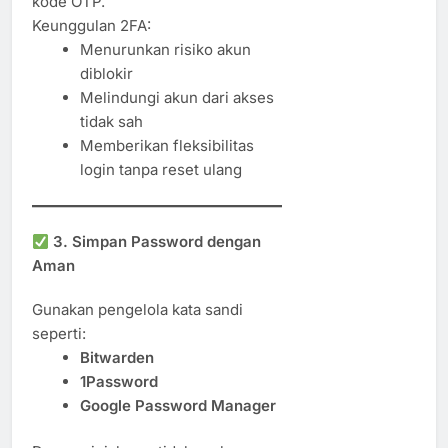
kode OTP.
Keunggulan 2FA:
Menurunkan risiko akun
diblokir
Melindungi akun dari akses
tidak sah
Memberikan fleksibilitas
login tanpa reset ulang
3.
Simpan Password dengan
Aman
Gunakan pengelola kata sandi
seperti:
Bitwarden
1Password
Google Password Manager