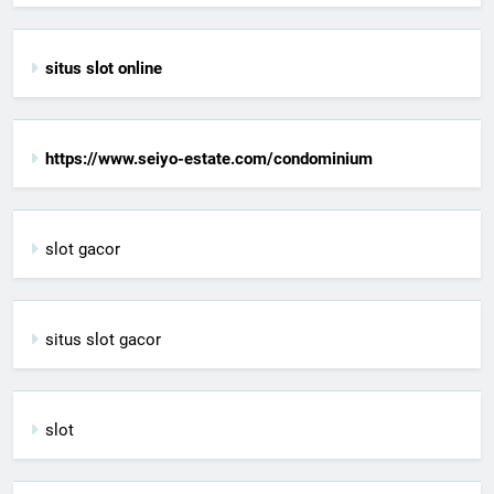
situs slot online
https://www.seiyo-estate.com/condominium
slot gacor
situs slot gacor
slot