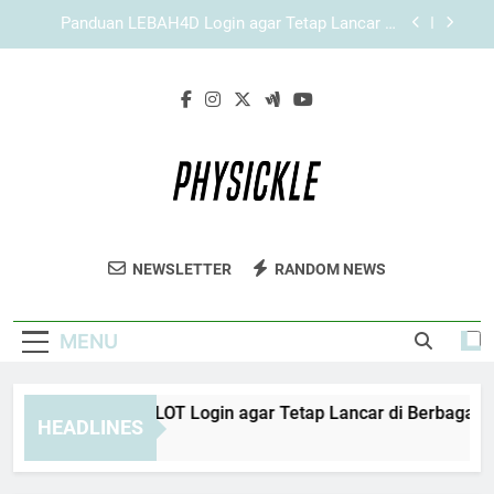
Skip
Panduan Login KAYA787 agar Tetap Lancar di
to
Berbagai Perangkat
content
Cara Mempercepat Pemuatan Halaman KAYA787
Login agar Lebih Stabil
Panduan EDWINSLOT Login agar Tetap Lancar di
Berbagai Perangkat
Panduan LEBAH4D Login agar Tetap Lancar di
Berbagai Perangkat
Panduan Login KAYA787 agar Tetap Lancar di
Berbagai Perangkat
Physickle
Jaga Kebugaran Tubuh Anda Dengan
Cara Mempercepat Pemuatan Halaman KAYA787
NEWSLETTER
RANDOM NEWS
Login agar Lebih Stabil
Physickle. Tips Kesehatan Fisik, Olahraga,
Dan Gaya Hidup Sehat Untuk Kehidupan
MENU
Aktif.
anduan EDWINSLOT Login agar Tetap Lancar di Berbagai Pera
HEADLINES
Weeks Ago