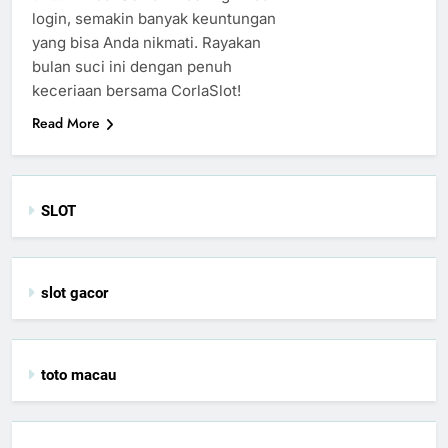
login, semakin banyak keuntungan
yang bisa Anda nikmati. Rayakan
bulan suci ini dengan penuh
keceriaan bersama CorlaSlot!
Read More
SLOT
slot gacor
toto macau