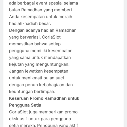
ada berbagai event spesial selama
bulan Ramadhan yang memberi
Anda kesempatan untuk meraih
hadiah-hadiah besar.
Dengan adanya hadiah Ramadhan
yang bervariasi, CorlaSlot
memastikan bahwa setiap
pengguna memiliki kesempatan
yang sama untuk mendapatkan
kejutan yang menguntungkan.
Jangan lewatkan kesempatan
untuk menikmati bulan suci
dengan penuh kebahagiaan dan
keuntungan berlimpah.
Keseruan Promo Ramadhan untuk
Pengguna Setia
CorlaSlot juga memberikan promo
eksklusif untuk para pengguna
setia mereka. Pengguna yang aktif