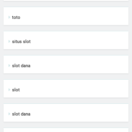
toto
situs slot
slot dana
slot
slot dana