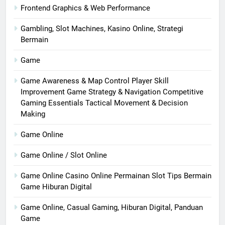
Frontend Graphics & Web Performance
Gambling, Slot Machines, Kasino Online, Strategi
Bermain
Game
Game Awareness & Map Control Player Skill
Improvement Game Strategy & Navigation Competitive
Gaming Essentials Tactical Movement & Decision
Making
Game Online
Game Online / Slot Online
Game Online Casino Online Permainan Slot Tips Bermain
Game Hiburan Digital
Game Online, Casual Gaming, Hiburan Digital, Panduan
Game