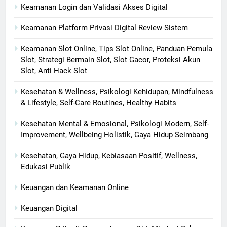
Keamanan Login dan Validasi Akses Digital
Keamanan Platform Privasi Digital Review Sistem
Keamanan Slot Online, Tips Slot Online, Panduan Pemula
Slot, Strategi Bermain Slot, Slot Gacor, Proteksi Akun
Slot, Anti Hack Slot
Kesehatan & Wellness, Psikologi Kehidupan, Mindfulness
& Lifestyle, Self-Care Routines, Healthy Habits
Kesehatan Mental & Emosional, Psikologi Modern, Self-
Improvement, Wellbeing Holistik, Gaya Hidup Seimbang
Kesehatan, Gaya Hidup, Kebiasaan Positif, Wellness,
Edukasi Publik
Keuangan dan Keamanan Online
Keuangan Digital