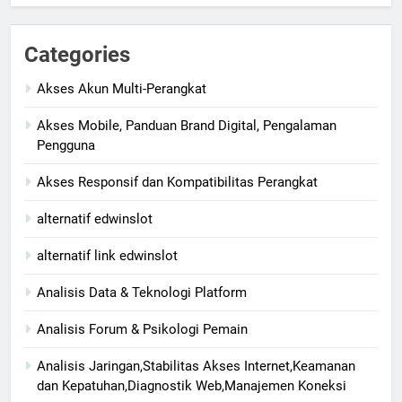
Categories
Akses Akun Multi-Perangkat
Akses Mobile, Panduan Brand Digital, Pengalaman
Pengguna
Akses Responsif dan Kompatibilitas Perangkat
alternatif edwinslot
alternatif link edwinslot
Analisis Data & Teknologi Platform
Analisis Forum & Psikologi Pemain
Analisis Jaringan,Stabilitas Akses Internet,Keamanan
dan Kepatuhan,Diagnostik Web,Manajemen Koneksi