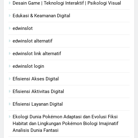
Desain Game | Teknologi Interaktif | Psikologi Visual
Edukasi & Keamanan Digital
edwinslot
edwinslot alternatif
edwinslot link alternatif
edwinslot login
Efisiensi Akses Digital
Efisiensi Aktivitas Digital
Efisiensi Layanan Digital
Ekologi Dunia Pokémon Adaptasi dan Evolusi Fiksi
Habitat dan Lingkungan Pokémon Biologi Imajinatif
Analisis Dunia Fantasi