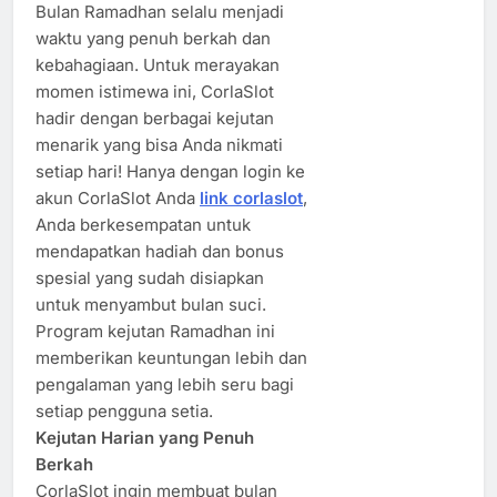
Bulan Ramadhan selalu menjadi
waktu yang penuh berkah dan
kebahagiaan. Untuk merayakan
momen istimewa ini, CorlaSlot
hadir dengan berbagai kejutan
menarik yang bisa Anda nikmati
setiap hari! Hanya dengan login ke
akun CorlaSlot Anda
link corlaslot
,
Anda berkesempatan untuk
mendapatkan hadiah dan bonus
spesial yang sudah disiapkan
untuk menyambut bulan suci.
Program kejutan Ramadhan ini
memberikan keuntungan lebih dan
pengalaman yang lebih seru bagi
setiap pengguna setia.
Kejutan Harian yang Penuh
Berkah
CorlaSlot ingin membuat bulan