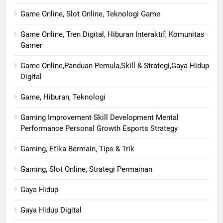
Game Online, Slot Online, Teknologi Game
Game Online, Tren Digital, Hiburan Interaktif, Komunitas
Gamer
Game Online,Panduan Pemula,Skill & Strategi,Gaya Hidup
Digital
Game, Hiburan, Teknologi
Gaming Improvement Skill Development Mental
Performance Personal Growth Esports Strategy
Gaming, Etika Bermain, Tips & Trik
Gaming, Slot Online, Strategi Permainan
Gaya Hidup
Gaya Hidup Digital