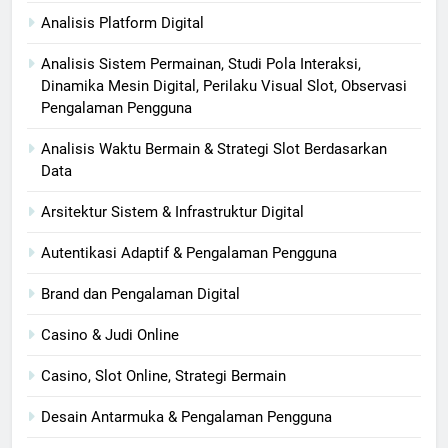
Analisis Platform Digital
Analisis Sistem Permainan, Studi Pola Interaksi,
Dinamika Mesin Digital, Perilaku Visual Slot, Observasi
Pengalaman Pengguna
Analisis Waktu Bermain & Strategi Slot Berdasarkan
Data
Arsitektur Sistem & Infrastruktur Digital
Autentikasi Adaptif & Pengalaman Pengguna
Brand dan Pengalaman Digital
Casino & Judi Online
Casino, Slot Online, Strategi Bermain
Desain Antarmuka & Pengalaman Pengguna