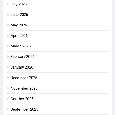
July 2026
June 2026
May 2026
April 2026
March 2026
February 2026
January 2026
December 2025
November 2025
October 2025
September 2025