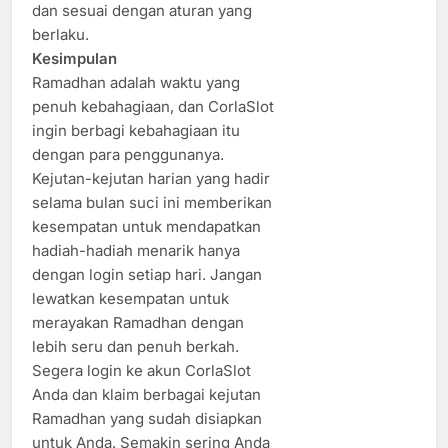
dan sesuai dengan aturan yang
berlaku.
Kesimpulan
Ramadhan adalah waktu yang
penuh kebahagiaan, dan CorlaSlot
ingin berbagi kebahagiaan itu
dengan para penggunanya.
Kejutan-kejutan harian yang hadir
selama bulan suci ini memberikan
kesempatan untuk mendapatkan
hadiah-hadiah menarik hanya
dengan login setiap hari. Jangan
lewatkan kesempatan untuk
merayakan Ramadhan dengan
lebih seru dan penuh berkah.
Segera login ke akun CorlaSlot
Anda dan klaim berbagai kejutan
Ramadhan yang sudah disiapkan
untuk Anda. Semakin sering Anda