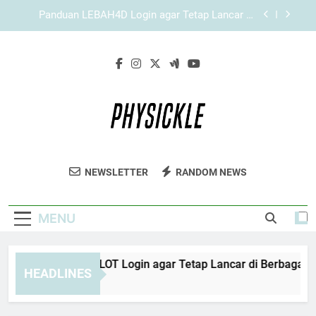
Skip
Panduan Login KAYA787 agar Tetap Lancar di
to
Berbagai Perangkat
content
Cara Mempercepat Pemuatan Halaman KAYA787
Login agar Lebih Stabil
Panduan EDWINSLOT Login agar Tetap Lancar di
Berbagai Perangkat
Panduan LEBAH4D Login agar Tetap Lancar di
Berbagai Perangkat
Panduan Login KAYA787 agar Tetap Lancar di
Berbagai Perangkat
Physickle
Jaga Kebugaran Tubuh Anda Dengan
Cara Mempercepat Pemuatan Halaman KAYA787
NEWSLETTER
RANDOM NEWS
Login agar Lebih Stabil
Physickle. Tips Kesehatan Fisik, Olahraga,
Dan Gaya Hidup Sehat Untuk Kehidupan
MENU
Aktif.
nduan EDWINSLOT Login agar Tetap Lancar di Berbagai Pera
HEADLINES
Weeks Ago