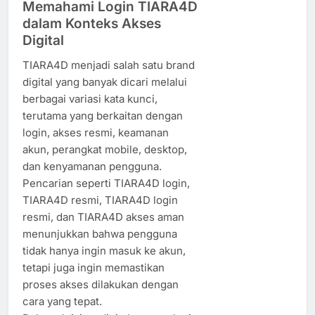
Memahami Login TIARA4D
dalam Konteks Akses
Digital
TIARA4D menjadi salah satu brand
digital yang banyak dicari melalui
berbagai variasi kata kunci,
terutama yang berkaitan dengan
login, akses resmi, keamanan
akun, perangkat mobile, desktop,
dan kenyamanan pengguna.
Pencarian seperti TIARA4D login,
TIARA4D resmi, TIARA4D login
resmi, dan TIARA4D akses aman
menunjukkan bahwa pengguna
tidak hanya ingin masuk ke akun,
tetapi juga ingin memastikan
proses akses dilakukan dengan
cara yang tepat.