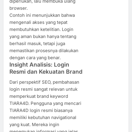
diperlukan, lalu membuka ulang
browser.
Contoh ini menunjukkan bahwa
mengenali akses yang tepat
membutuhkan ketelitian. Login
yang aman bukan hanya tentang
berhasil masuk, tetapi juga
memastikan prosesnya dilakukan
dengan cara yang benar.
Insight Analisis: Login
Resmi dan Kekuatan Brand
Dari perspektif SEO, pembahasan
login resmi sangat relevan untuk
memperkuat brand keyword
TIARA4D. Pengguna yang mencari
TIARA4D login resmi biasanya
memiliki kebutuhan navigational
yang kuat. Mereka ingin
menemukan informasi yang jelas,