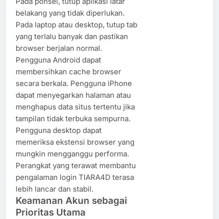
Pada ponsel, tutup aplikasi latar
belakang yang tidak diperlukan.
Pada laptop atau desktop, tutup tab
yang terlalu banyak dan pastikan
browser berjalan normal.
Pengguna Android dapat
membersihkan cache browser
secara berkala. Pengguna iPhone
dapat menyegarkan halaman atau
menghapus data situs tertentu jika
tampilan tidak terbuka sempurna.
Pengguna desktop dapat
memeriksa ekstensi browser yang
mungkin mengganggu performa.
Perangkat yang terawat membantu
pengalaman login TIARA4D terasa
lebih lancar dan stabil.
Keamanan Akun sebagai
Prioritas Utama