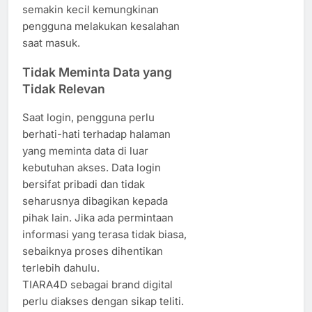
semakin kecil kemungkinan
pengguna melakukan kesalahan
saat masuk.
Tidak Meminta Data yang
Tidak Relevan
Saat login, pengguna perlu
berhati-hati terhadap halaman
yang meminta data di luar
kebutuhan akses. Data login
bersifat pribadi dan tidak
seharusnya dibagikan kepada
pihak lain. Jika ada permintaan
informasi yang terasa tidak biasa,
sebaiknya proses dihentikan
terlebih dahulu.
TIARA4D sebagai brand digital
perlu diakses dengan sikap teliti.