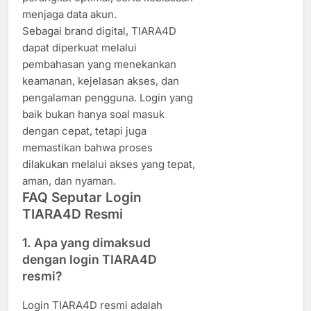
menjaga data akun.
Sebagai brand digital, TIARA4D
dapat diperkuat melalui
pembahasan yang menekankan
keamanan, kejelasan akses, dan
pengalaman pengguna. Login yang
baik bukan hanya soal masuk
dengan cepat, tetapi juga
memastikan bahwa proses
dilakukan melalui akses yang tepat,
aman, dan nyaman.
FAQ Seputar Login
TIARA4D Resmi
1. Apa yang dimaksud
dengan login TIARA4D
resmi?
Login TIARA4D resmi adalah