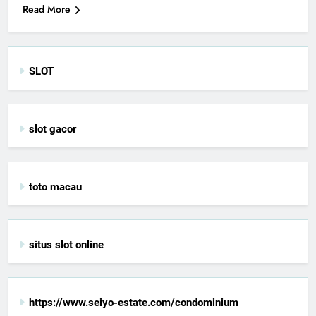
Read More
SLOT
slot gacor
toto macau
situs slot online
https://www.seiyo-estate.com/condominium