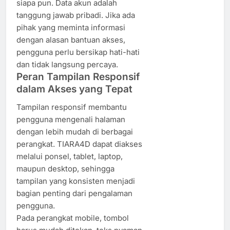
siapa pun. Data akun adalah
tanggung jawab pribadi. Jika ada
pihak yang meminta informasi
dengan alasan bantuan akses,
pengguna perlu bersikap hati-hati
dan tidak langsung percaya.
Peran Tampilan Responsif
dalam Akses yang Tepat
Tampilan responsif membantu
pengguna mengenali halaman
dengan lebih mudah di berbagai
perangkat. TIARA4D dapat diakses
melalui ponsel, tablet, laptop,
maupun desktop, sehingga
tampilan yang konsisten menjadi
bagian penting dari pengalaman
pengguna.
Pada perangkat mobile, tombol