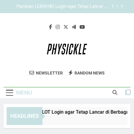
Skip
Panduan Login KAYA787 agar Tetap Lancar di
to
Berbagai Perangkat
content
Cara Mempercepat Pemuatan Halaman KAYA787
Login agar Lebih Stabil
Panduan EDWINSLOT Login agar Tetap Lancar di
Berbagai Perangkat
Panduan LEBAH4D Login agar Tetap Lancar di
Berbagai Perangkat
Panduan Login KAYA787 agar Tetap Lancar di
Berbagai Perangkat
Physickle
Jaga Kebugaran Tubuh Anda Dengan
Cara Mempercepat Pemuatan Halaman KAYA787
NEWSLETTER
RANDOM NEWS
Login agar Lebih Stabil
Physickle. Tips Kesehatan Fisik, Olahraga,
Dan Gaya Hidup Sehat Untuk Kehidupan
MENU
Aktif.
nduan EDWINSLOT Login agar Tetap Lancar di Berbagai Pera
HEADLINES
Weeks Ago