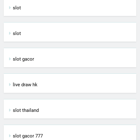
slot
slot
slot gacor
live draw hk
slot thailand
slot gacor 777