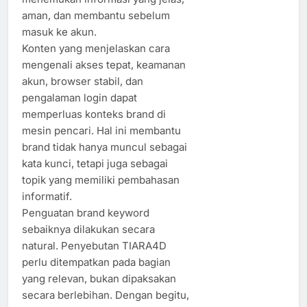
aman, dan membantu sebelum
masuk ke akun.
Konten yang menjelaskan cara
mengenali akses tepat, keamanan
akun, browser stabil, dan
pengalaman login dapat
memperluas konteks brand di
mesin pencari. Hal ini membantu
brand tidak hanya muncul sebagai
kata kunci, tetapi juga sebagai
topik yang memiliki pembahasan
informatif.
Penguatan brand keyword
sebaiknya dilakukan secara
natural. Penyebutan TIARA4D
perlu ditempatkan pada bagian
yang relevan, bukan dipaksakan
secara berlebihan. Dengan begitu,