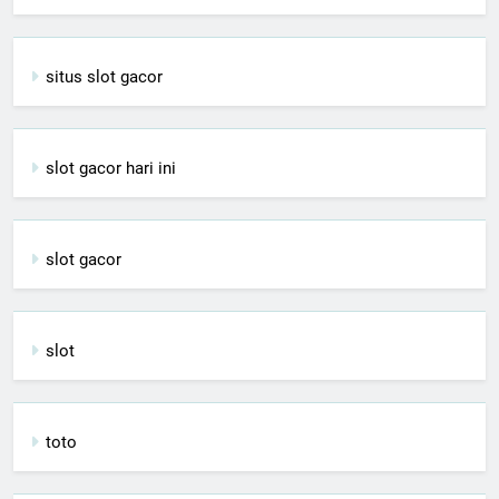
situs slot gacor
slot gacor hari ini
slot gacor
slot
toto