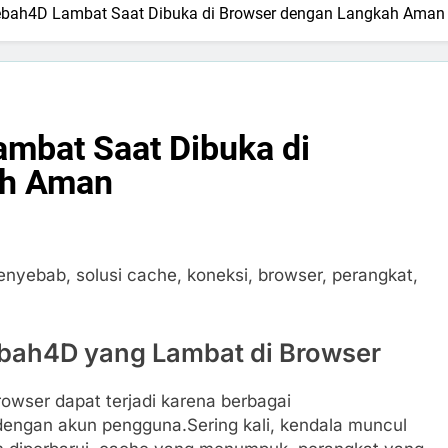
Lebah4D Lambat Saat Dibuka di Browser dengan Langkah Aman
ambat Saat Dibuka di
ah Aman
nyebab, solusi cache, koneksi, browser, perangkat,
bah4D yang Lambat di Browser
owser dapat terjadi karena berbagai
 dengan akun pengguna.Sering kali, kendala muncul