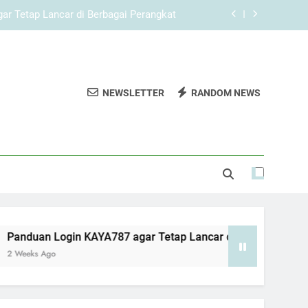
r Tetap Lancar di Berbagai Perangkat
r Tetap Lancar di Berbagai Perangkat
man KAYA787 Login agar Lebih Stabil
NEWSLETTER
RANDOM NEWS
r Tetap Lancar di Berbagai Perangkat
r Tetap Lancar di Berbagai Perangkat
hraga, Dan Gaya Hidup Sehat Untuk Kehidupan Aktif.
r Tetap Lancar di Berbagai Perangkat
man KAYA787 Login agar Lebih Stabil
gin KAYA787 agar Tetap Lancar di Berbagai Perangkat