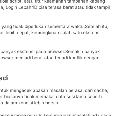
elola script, atau fitur keamanan tambahan kadang
, Login Lebah4D bisa terasa berat atau tidak tampil
 yang tidak diperlukan sementara waktu.Setelah itu,
di lebih cepat, kemungkinan salah satu ekstensi
 banyak ekstensi pada browser.Semakin banyak
owser menjadi berat atau terjadi konflik dengan
adi
untuk mengecek apakah masalah berasal dari cache,
er biasanya tidak memakai data sesi lama seperti
 dalam kondisi lebih bersih.
 melalui mode pribadi, kemungkinan masalah ada pada