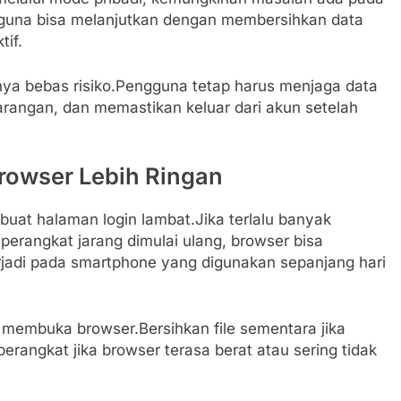
guna bisa melanjutkan dengan membersihkan data
if.
ya bebas risiko.Pengguna tetap harus menjaga data
arangan, dan memastikan keluar dari akun setelah
rowser Lebih Ringan
buat halaman login lambat.Jika terlalu banyak
 perangkat jarang dimulai ulang, browser bisa
terjadi pada smartphone yang digunakan sepanjang hari
m membuka browser.Bersihkan file sementara jika
rangkat jika browser terasa berat atau sering tidak