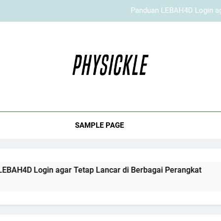
Panduan LEBAH4D Login aga
Panduan Login KAYA787 aga
Cara Mempercepat Pemuatan Hala
Panduan EDWINSLOT Login aga
sickle
Panduan LEBAH4D Login aga
garan Tubuh Anda Dengan Physickle. Tips Kesehatan Fisik, Ola
Panduan Login KAYA787 aga
SAMPLE PAGE
Cara Mempercepat Pemuatan Hala
n agar Tetap Lancar di Berbagai Perangkat
Panduan Lo
2 Weeks Ago