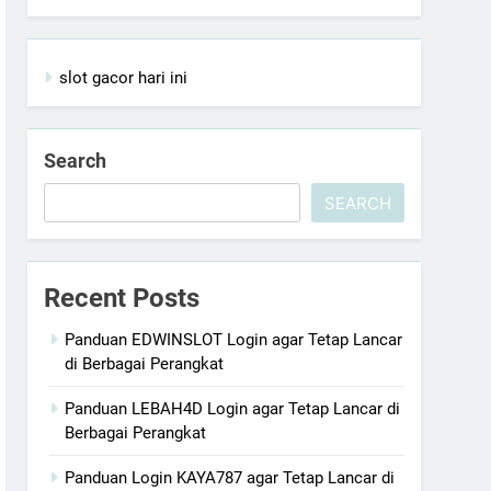
slot gacor hari ini
Search
SEARCH
Recent Posts
Panduan EDWINSLOT Login agar Tetap Lancar
di Berbagai Perangkat
Panduan LEBAH4D Login agar Tetap Lancar di
Berbagai Perangkat
Panduan Login KAYA787 agar Tetap Lancar di