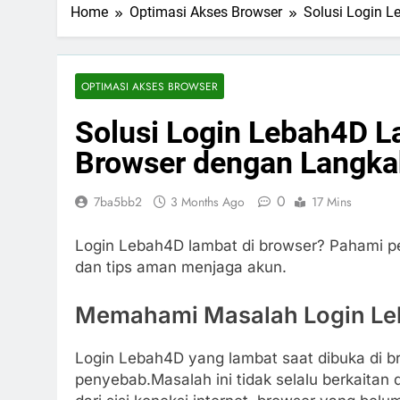
Home
Optimasi Akses Browser
Solusi Login 
OPTIMASI AKSES BROWSER
Solusi Login Lebah4D L
Browser dengan Langk
0
7ba5bb2
3 Months Ago
17 Mins
Login Lebah4D lambat di browser? Pahami pe
dan tips aman menjaga akun.
Memahami Masalah Login Le
Login Lebah4D yang lambat saat dibuka di br
penyebab.Masalah ini tidak selalu berkaitan