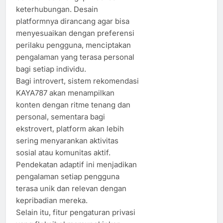
keterhubungan. Desain
platformnya dirancang agar bisa
menyesuaikan dengan preferensi
perilaku pengguna, menciptakan
pengalaman yang terasa personal
bagi setiap individu.
Bagi introvert, sistem rekomendasi
KAYA787 akan menampilkan
konten dengan ritme tenang dan
personal, sementara bagi
ekstrovert, platform akan lebih
sering menyarankan aktivitas
sosial atau komunitas aktif.
Pendekatan adaptif ini menjadikan
pengalaman setiap pengguna
terasa unik dan relevan dengan
kepribadian mereka.
Selain itu, fitur pengaturan privasi