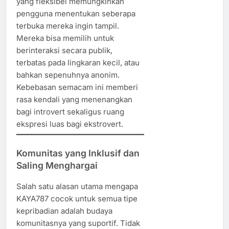
yang fleksibel memungkinkan
pengguna menentukan seberapa
terbuka mereka ingin tampil.
Mereka bisa memilih untuk
berinteraksi secara publik,
terbatas pada lingkaran kecil, atau
bahkan sepenuhnya anonim.
Kebebasan semacam ini memberi
rasa kendali yang menenangkan
bagi introvert sekaligus ruang
ekspresi luas bagi ekstrovert.
Komunitas yang Inklusif dan
Saling Menghargai
Salah satu alasan utama mengapa
KAYA787 cocok untuk semua tipe
kepribadian adalah budaya
komunitasnya yang suportif. Tidak