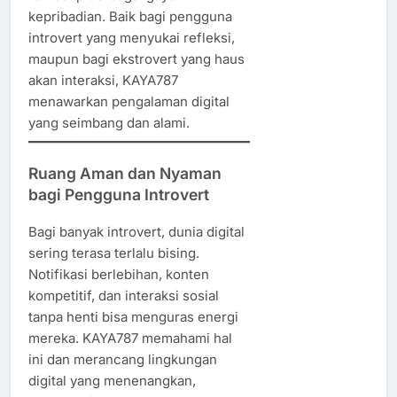
kepribadian. Baik bagi pengguna
introvert yang menyukai refleksi,
maupun bagi ekstrovert yang haus
akan interaksi, KAYA787
menawarkan pengalaman digital
yang seimbang dan alami.
Ruang Aman dan Nyaman
bagi Pengguna Introvert
Bagi banyak introvert, dunia digital
sering terasa terlalu bising.
Notifikasi berlebihan, konten
kompetitif, dan interaksi sosial
tanpa henti bisa menguras energi
mereka. KAYA787 memahami hal
ini dan merancang lingkungan
digital yang menenangkan,