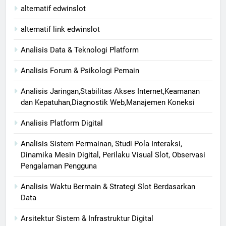
alternatif edwinslot
alternatif link edwinslot
Analisis Data & Teknologi Platform
Analisis Forum & Psikologi Pemain
Analisis Jaringan,Stabilitas Akses Internet,Keamanan
dan Kepatuhan,Diagnostik Web,Manajemen Koneksi
Analisis Platform Digital
Analisis Sistem Permainan, Studi Pola Interaksi,
Dinamika Mesin Digital, Perilaku Visual Slot, Observasi
Pengalaman Pengguna
Analisis Waktu Bermain & Strategi Slot Berdasarkan
Data
Arsitektur Sistem & Infrastruktur Digital