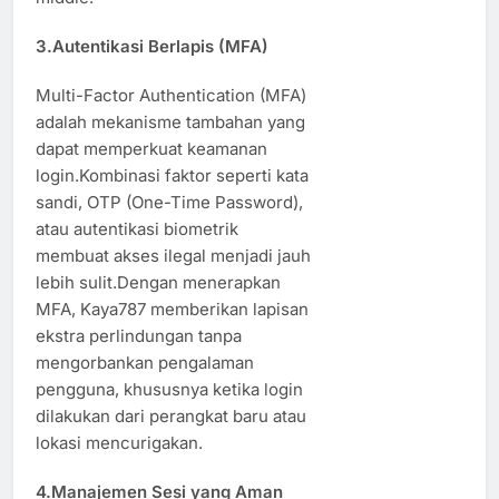
3.Autentikasi Berlapis (MFA)
Multi-Factor Authentication (MFA)
adalah mekanisme tambahan yang
dapat memperkuat keamanan
login.Kombinasi faktor seperti kata
sandi, OTP (One-Time Password),
atau autentikasi biometrik
membuat akses ilegal menjadi jauh
lebih sulit.Dengan menerapkan
MFA, Kaya787 memberikan lapisan
ekstra perlindungan tanpa
mengorbankan pengalaman
pengguna, khususnya ketika login
dilakukan dari perangkat baru atau
lokasi mencurigakan.
4.Manajemen Sesi yang Aman