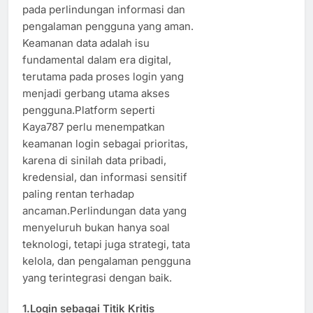
pada perlindungan informasi dan
pengalaman pengguna yang aman.
Keamanan data adalah isu
fundamental dalam era digital,
terutama pada proses login yang
menjadi gerbang utama akses
pengguna.Platform seperti
Kaya787 perlu menempatkan
keamanan login sebagai prioritas,
karena di sinilah data pribadi,
kredensial, dan informasi sensitif
paling rentan terhadap
ancaman.Perlindungan data yang
menyeluruh bukan hanya soal
teknologi, tetapi juga strategi, tata
kelola, dan pengalaman pengguna
yang terintegrasi dengan baik.
1.Login sebagai Titik Kritis