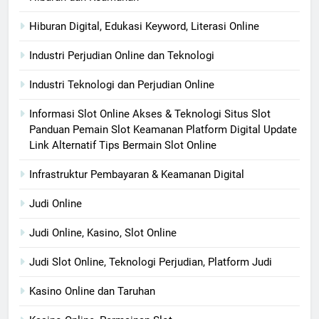
Hiburan Digital, Edukasi Keyword, Literasi Online
Industri Perjudian Online dan Teknologi
Industri Teknologi dan Perjudian Online
Informasi Slot Online Akses & Teknologi Situs Slot
Panduan Pemain Slot Keamanan Platform Digital Update
Link Alternatif Tips Bermain Slot Online
Infrastruktur Pembayaran & Keamanan Digital
Judi Online
Judi Online, Kasino, Slot Online
Judi Slot Online, Teknologi Perjudian, Platform Judi
Kasino Online dan Taruhan