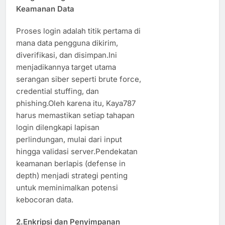
Keamanan Data
Proses login adalah titik pertama di
mana data pengguna dikirim,
diverifikasi, dan disimpan.Ini
menjadikannya target utama
serangan siber seperti brute force,
credential stuffing, dan
phishing.Oleh karena itu, Kaya787
harus memastikan setiap tahapan
login dilengkapi lapisan
perlindungan, mulai dari input
hingga validasi server.Pendekatan
keamanan berlapis (defense in
depth) menjadi strategi penting
untuk meminimalkan potensi
kebocoran data.
2.Enkripsi dan Penyimpanan