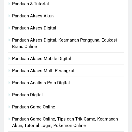
Panduan & Tutorial
Panduan Akses Akun
Panduan Akses Digital
Panduan Akses Digital, Keamanan Pengguna, Edukasi
Brand Online
Panduan Akses Mobile Digital
Panduan Akses Multi-Perangkat
Panduan Analisis Pola Digital
Panduan Digital
Panduan Game Online
Panduan Game Online, Tips dan Trik Game, Keamanan
Akun, Tutorial Login, Pokémon Online