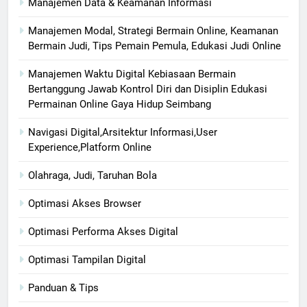
Manajemen Data & Keamanan Informasi
Manajemen Modal, Strategi Bermain Online, Keamanan
Bermain Judi, Tips Pemain Pemula, Edukasi Judi Online
Manajemen Waktu Digital Kebiasaan Bermain
Bertanggung Jawab Kontrol Diri dan Disiplin Edukasi
Permainan Online Gaya Hidup Seimbang
Navigasi Digital,Arsitektur Informasi,User
Experience,Platform Online
Olahraga, Judi, Taruhan Bola
Optimasi Akses Browser
Optimasi Performa Akses Digital
Optimasi Tampilan Digital
Panduan & Tips