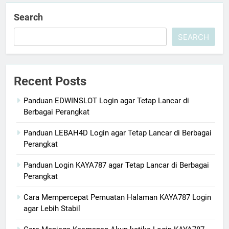
Search
SEARCH
Recent Posts
Panduan EDWINSLOT Login agar Tetap Lancar di
Berbagai Perangkat
Panduan LEBAH4D Login agar Tetap Lancar di Berbagai
Perangkat
Panduan Login KAYA787 agar Tetap Lancar di Berbagai
Perangkat
Cara Mempercepat Pemuatan Halaman KAYA787 Login
agar Lebih Stabil