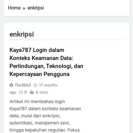
Home
enkripsi
enkripsi
Kaya787 Login dalam
Konteks Keamanan Data:
Perlindungan, Teknologi, dan
Kepercayaan Pengguna
7ba5bb2
11 months
ago
0
6 mins
Artikel ini membahas login
Kaya787 dalam konteks keamanan
data, mulai dari enkripsi,
autentikasi, manajemen sesi,
hingga kepatuhan regulasi. Fokus