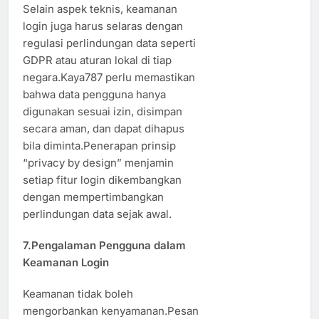
Selain aspek teknis, keamanan
login juga harus selaras dengan
regulasi perlindungan data seperti
GDPR atau aturan lokal di tiap
negara.Kaya787 perlu memastikan
bahwa data pengguna hanya
digunakan sesuai izin, disimpan
secara aman, dan dapat dihapus
bila diminta.Penerapan prinsip
“privacy by design” menjamin
setiap fitur login dikembangkan
dengan mempertimbangkan
perlindungan data sejak awal.
7.Pengalaman Pengguna dalam
Keamanan Login
Keamanan tidak boleh
mengorbankan kenyamanan.Pesan