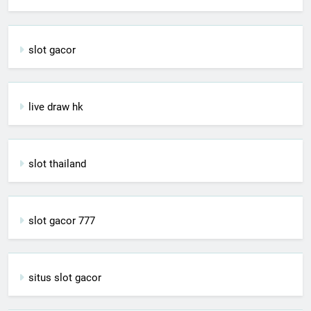
slot gacor
live draw hk
slot thailand
slot gacor 777
situs slot gacor