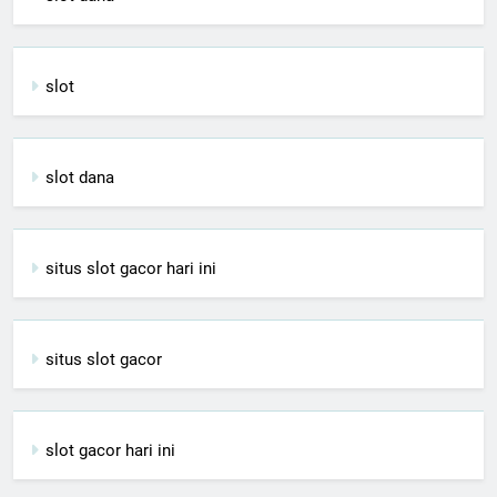
slot
slot dana
situs slot gacor hari ini
situs slot gacor
slot gacor hari ini