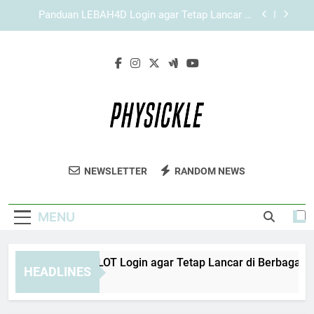
Skip
Panduan Login KAYA787 agar Tetap Lancar di
to
Berbagai Perangkat
content
Cara Mempercepat Pemuatan Halaman KAYA787
Login agar Lebih Stabil
Panduan EDWINSLOT Login agar Tetap Lancar di
Berbagai Perangkat
Panduan LEBAH4D Login agar Tetap Lancar di
Berbagai Perangkat
Panduan Login KAYA787 agar Tetap Lancar di
Berbagai Perangkat
Physickle
Jaga Kebugaran Tubuh Anda Dengan
Cara Mempercepat Pemuatan Halaman KAYA787
NEWSLETTER
RANDOM NEWS
Login agar Lebih Stabil
Physickle. Tips Kesehatan Fisik, Olahraga,
Dan Gaya Hidup Sehat Untuk Kehidupan
MENU
Aktif.
nduan EDWINSLOT Login agar Tetap Lancar di Berbagai Pera
HEADLINES
Weeks Ago