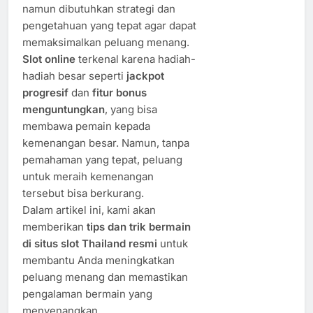
namun dibutuhkan strategi dan
pengetahuan yang tepat agar dapat
memaksimalkan peluang menang.
Slot online
terkenal karena hadiah-
hadiah besar seperti
jackpot
progresif
dan
fitur bonus
menguntungkan
, yang bisa
membawa pemain kepada
kemenangan besar. Namun, tanpa
pemahaman yang tepat, peluang
untuk meraih kemenangan
tersebut bisa berkurang.
Dalam artikel ini, kami akan
memberikan
tips dan trik bermain
di situs slot Thailand resmi
untuk
membantu Anda meningkatkan
peluang menang dan memastikan
pengalaman bermain yang
menyenangkan.