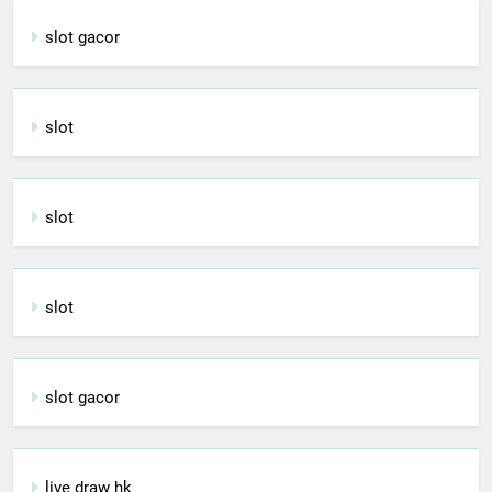
slot gacor
slot
slot
slot
slot gacor
live draw hk