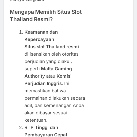
Mengapa Memilih Situs Slot
Thailand Resmi?
Keamanan dan
Kepercayaan
Situs slot Thailand resmi
dilisensikan oleh otoritas
perjudian yang diakui,
seperti
Malta Gaming
Authority
atau
Komisi
Perjudian Inggris
. Ini
memastikan bahwa
permainan dilakukan secara
adil, dan kemenangan Anda
akan dibayar sesuai
ketentuan.
RTP Tinggi dan
Pembayaran Cepat