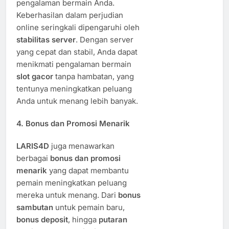
pengalaman bermain Anda.
Keberhasilan dalam perjudian
online seringkali dipengaruhi oleh
stabilitas server
. Dengan server
yang cepat dan stabil, Anda dapat
menikmati pengalaman bermain
slot gacor
tanpa hambatan, yang
tentunya meningkatkan peluang
Anda untuk menang lebih banyak.
4.
Bonus dan Promosi Menarik
LARIS4D
juga menawarkan
berbagai
bonus dan promosi
menarik
yang dapat membantu
pemain meningkatkan peluang
mereka untuk menang. Dari
bonus
sambutan
untuk pemain baru,
bonus deposit
, hingga
putaran