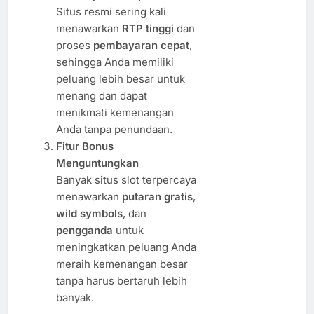
Situs resmi sering kali
menawarkan
RTP tinggi
dan
proses
pembayaran cepat
,
sehingga Anda memiliki
peluang lebih besar untuk
menang dan dapat
menikmati kemenangan
Anda tanpa penundaan.
Fitur Bonus
Menguntungkan
Banyak situs slot terpercaya
menawarkan
putaran gratis
,
wild symbols
, dan
pengganda
untuk
meningkatkan peluang Anda
meraih kemenangan besar
tanpa harus bertaruh lebih
banyak.