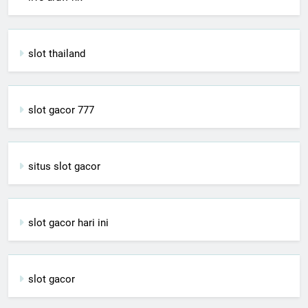
slot thailand
slot gacor 777
situs slot gacor
slot gacor hari ini
slot gacor