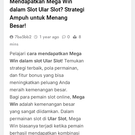
Mendapatkan Mega Win
dalam Slot Ular Slot? Strategi
Ampuh untuk Menang
Besar!
7ba5bb2
1 year ago
0
8
mins
Pelajari
cara mendapatkan Mega
Win dalam slot Ular Slot
! Temukan
strategi terbaik, pola permainan,
dan fitur bonus yang bisa
meningkatkan peluang Anda
meraih kemenangan besar.
Bagi para pemain slot online,
Mega
Win
adalah kemenangan besar
yang sangat diidamkan. Dalam
permainan slot di
Ular Slot
, Mega
Win biasanya terjadi ketika pemain
berhasil mendapatkan kombinasi