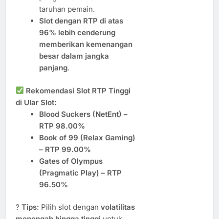
taruhan pemain.
Slot dengan RTP di atas
96% lebih cenderung
memberikan kemenangan
besar dalam jangka
panjang
.
Rekomendasi Slot RTP Tinggi
di Ular Slot:
Blood Suckers (NetEnt) –
RTP 98.00%
Book of 99 (Relax Gaming)
– RTP 99.00%
Gates of Olympus
(Pragmatic Play) – RTP
96.50%
?
Tips:
Pilih slot dengan
volatilitas
menengah hingga tinggi
untuk