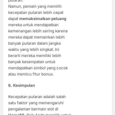
putaran.
Namun, pemain yang memilih
kecepatan putaran lebih cepat
dapat
memaksimalkan peluang
mereka untuk mendapatkan
kemenangan lebih sering karena
mereka dapat memainkan lebih
banyak putaran dalam jangka
waktu yang lebih singkat. Ini
berarti mereka memiliki lebih
banyak kesempatan untuk
mendapatkan simbol yang cocok
atau memicu fitur bonus.
6.
Kesimpulan
Kecepatan putaran adalah salah
satu faktor yang memengaruhi
pengalaman bermain slot di