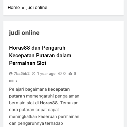
Home
judi online
judi online
Horas88 dan Pengaruh
Kecepatan Putaran dalam
Permainan Slot
7ba5bb2
1 year ago
0
8
mins
Pelajari bagaimana
kecepatan
putaran
memengaruhi pengalaman
bermain slot di
Horas88
. Temukan
cara putaran cepat dapat
meningkatkan keseruan permainan
dan pengaruhnya terhadap