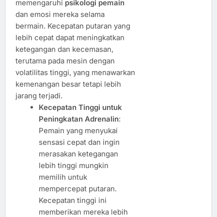
memengaruhi
psikologi pemain
dan emosi mereka selama
bermain. Kecepatan putaran yang
lebih cepat dapat meningkatkan
ketegangan dan kecemasan,
terutama pada mesin dengan
volatilitas tinggi, yang menawarkan
kemenangan besar tetapi lebih
jarang terjadi.
Kecepatan Tinggi untuk
Peningkatan Adrenalin
:
Pemain yang menyukai
sensasi cepat dan ingin
merasakan ketegangan
lebih tinggi mungkin
memilih untuk
mempercepat putaran.
Kecepatan tinggi ini
memberikan mereka lebih