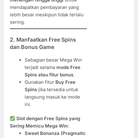
mendapatkan pembayaran yang
lebih besar meskipun tidak terlalu
sering.
2. Manfaatkan Free Spins
dan Bonus Game
Sebagian besar Mega Win
terjadi selama
mode Free
Spins atau fitur bonus
.
Gunakan fitur
Buy Free
Spins
jika tersedia untuk
langsung masuk ke mode
ini.
Slot dengan Free Spins yang
Sering Memicu Mega Win:
Sweet Bonanza (Pragmatic