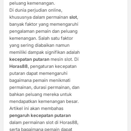
peluang kemenangan.
Di dunia perjudian online,
khususnya dalam permainan
slot
,
banyak faktor yang memengaruhi
pengalaman pemain dan peluang
kemenangan. Salah satu faktor
yang sering diabaikan namun
memiliki dampak signifikan adalah
kecepatan putaran
mesin slot. Di
Horas88
, pengaturan kecepatan
putaran dapat memengaruhi
bagaimana pemain menikmati
permainan, durasi permainan, dan
bahkan peluang mereka untuk
mendapatkan kemenangan besar.
Artikel ini akan membahas
pengaruh kecepatan putaran
dalam permainan slot di Horas88,
serta bagaimana pemain dapat