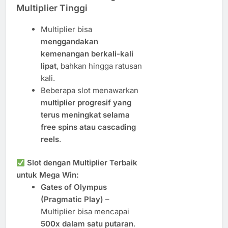
Multiplier Tinggi
Multiplier bisa
menggandakan
kemenangan berkali-kali
lipat
, bahkan hingga ratusan
kali.
Beberapa slot menawarkan
multiplier progresif yang
terus meningkat selama
free spins atau cascading
reels
.
Slot dengan Multiplier Terbaik
untuk Mega Win:
Gates of Olympus
(Pragmatic Play)
–
Multiplier bisa mencapai
500x dalam satu putaran
.