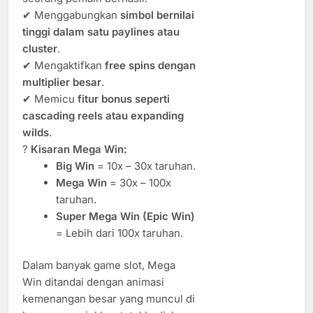
✔ Menggabungkan
simbol bernilai
tinggi dalam satu paylines atau
cluster
.
✔ Mengaktifkan
free spins dengan
multiplier besar
.
✔ Memicu
fitur bonus seperti
cascading reels atau expanding
wilds
.
?
Kisaran Mega Win:
Big Win
= 10x – 30x taruhan.
Mega Win
= 30x – 100x
taruhan.
Super Mega Win (Epic Win)
= Lebih dari 100x taruhan.
Dalam banyak game slot, Mega
Win ditandai dengan animasi
kemenangan besar yang muncul di