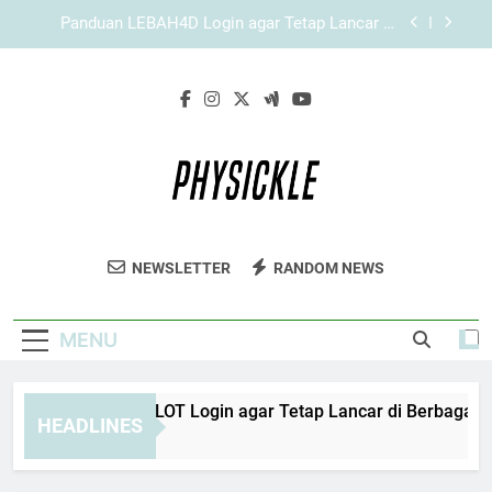
Skip
Panduan Login KAYA787 agar Tetap Lancar di
to
Berbagai Perangkat
content
Cara Mempercepat Pemuatan Halaman KAYA787
Login agar Lebih Stabil
Panduan EDWINSLOT Login agar Tetap Lancar di
Berbagai Perangkat
Panduan LEBAH4D Login agar Tetap Lancar di
Berbagai Perangkat
Panduan Login KAYA787 agar Tetap Lancar di
Berbagai Perangkat
Physickle
Jaga Kebugaran Tubuh Anda Dengan
Cara Mempercepat Pemuatan Halaman KAYA787
NEWSLETTER
RANDOM NEWS
Login agar Lebih Stabil
Physickle. Tips Kesehatan Fisik, Olahraga,
Dan Gaya Hidup Sehat Untuk Kehidupan
MENU
Aktif.
nduan EDWINSLOT Login agar Tetap Lancar di Berbagai Pera
HEADLINES
Weeks Ago