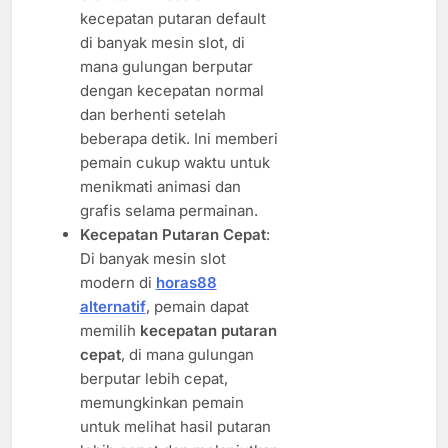
kecepatan putaran default
di banyak mesin slot, di
mana gulungan berputar
dengan kecepatan normal
dan berhenti setelah
beberapa detik. Ini memberi
pemain cukup waktu untuk
menikmati animasi dan
grafis selama permainan.
Kecepatan Putaran Cepat
:
Di banyak mesin slot
modern di
horas88
alternatif
, pemain dapat
memilih
kecepatan putaran
cepat
, di mana gulungan
berputar lebih cepat,
memungkinkan pemain
untuk melihat hasil putaran