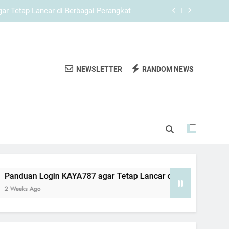
r Tetap Lancar di Berbagai Perangkat
r Tetap Lancar di Berbagai Perangkat
man KAYA787 Login agar Lebih Stabil
NEWSLETTER
RANDOM NEWS
r Tetap Lancar di Berbagai Perangkat
r Tetap Lancar di Berbagai Perangkat
hraga, Dan Gaya Hidup Sehat Untuk Kehidupan Aktif.
r Tetap Lancar di Berbagai Perangkat
man KAYA787 Login agar Lebih Stabil
gin KAYA787 agar Tetap Lancar di Berbagai Perangkat