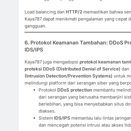
Load balancing dan
HTTP/2
memastikan bahwa se
Kaya787 dapat menikmati pengalaman yang cepat d
gangguan.
6.
Protokol Keamanan Tambahan: DDoS Pro
IDS/IPS
Kaya787 juga mengadopsi
protokol keamanan ta
proteksi DDoS (Distributed Denial of Service)
dan 
(Intrusion Detection/Prevention Systems)
untuk m
melindungi platform dari serangan siber yang berp
Protokol
DDoS protection
membantu melindu
dari serangan yang berusaha membanjiri sis
berlebihan, yang bisa menyebabkan situs do
diakses.
Sistem
IDS/IPS
memantau lalu lintas jaringa
dan mencegah potensi intrusi atau akses tid