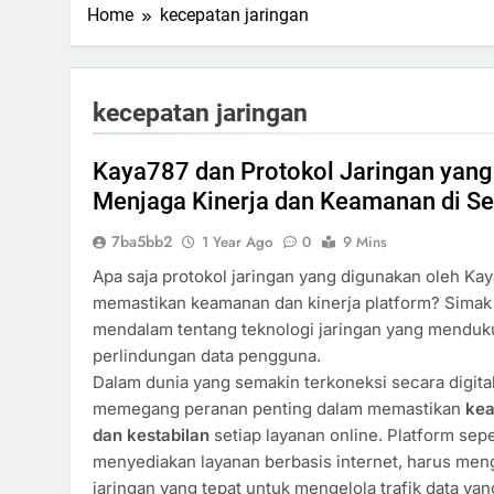
Home
kecepatan jaringan
kecepatan jaringan
Kaya787 dan Protokol Jaringan yang
Menjaga Kinerja dan Keamanan di Se
7ba5bb2
1 Year Ago
0
9 Mins
Apa saja protokol jaringan yang digunakan oleh Ka
memastikan keamanan dan kinerja platform? Simak
mendalam tentang teknologi jaringan yang menduku
perlindungan data pengguna.
Dalam dunia yang semakin terkoneksi secara digita
memegang peranan penting dalam memastikan
kea
dan kestabilan
setiap layanan online. Platform sep
menyediakan layanan berbasis internet, harus men
jaringan yang tepat untuk mengelola trafik data ya