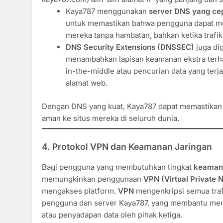
Kaya787 menggunakan
server DNS yang cep
untuk memastikan bahwa pengguna dapat m
mereka tanpa hambatan, bahkan ketika trafik
DNS Security Extensions (DNSSEC)
juga di
menambahkan lapisan keamanan ekstra ter
in-the-middle atau pencurian data yang terj
alamat web.
Dengan DNS yang kuat, Kaya787 dapat memastikan
aman ke situs mereka di seluruh dunia.
4.
Protokol VPN dan Keamanan Jaringan
Bagi pengguna yang membutuhkan tingkat
keaman
memungkinkan penggunaan
VPN (Virtual Private 
mengakses platform.
VPN
mengenkripsi semua traf
pengguna dan server Kaya787, yang membantu me
atau penyadapan data oleh pihak ketiga.