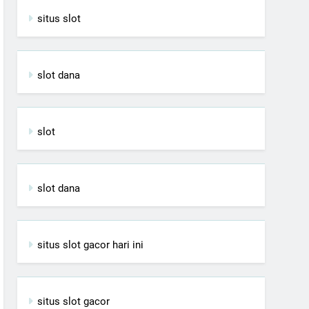
situs slot
slot dana
slot
slot dana
situs slot gacor hari ini
situs slot gacor