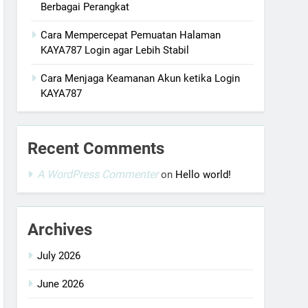
Berbagai Perangkat
Cara Mempercepat Pemuatan Halaman
KAYA787 Login agar Lebih Stabil
Cara Menjaga Keamanan Akun ketika Login
KAYA787
Recent Comments
A WordPress Commenter
on
Hello world!
Archives
July 2026
June 2026