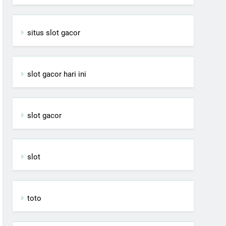
situs slot gacor
slot gacor hari ini
slot gacor
slot
toto