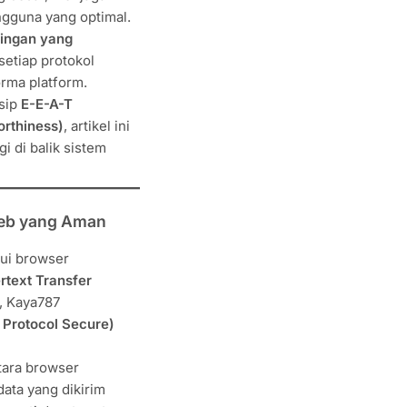
gguna yang optimal.
ringan yang
setiap protokol
rma platform.
sip
E-E-A-T
orthiness)
, artikel ini
 di balik sistem
Web yang Aman
lui browser
rtext Transfer
, Kaya787
 Protocol Secure)
tara browser
ata yang dikirim