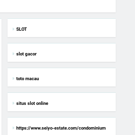
SLOT
slot gacor
toto macau
situs slot online
https://www.seiyo-estate.com/condominium