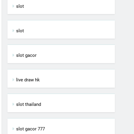
slot
slot
slot gacor
live draw hk
slot thailand
slot gacor 777