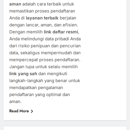
aman
adalah cara terbaik untuk
memastikan proses pendaftaran
Anda di
layanan terbaik
berjalan
dengan lancar, aman, dan efisien.
Dengan memilih
link daftar resmi
,
Anda melindungi data pribadi Anda
dari risiko penipuan dan pencurian
data, sekaligus mempermudah dan
mempercepat proses pendaftaran.
Jangan lupa untuk selalu memilih
link yang sah
dan mengikuti
langkah-langkah yang benar untuk
mendapatkan pengalaman
pendaftaran yang optimal dan
aman.
Read More