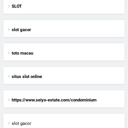
SLOT
slot gacor
toto macau
situs slot online
https://www.seiyo-estate.com/condominium
slot gacor