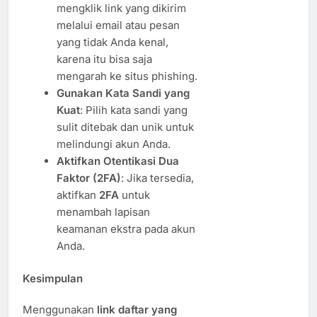
mengklik link yang dikirim
melalui email atau pesan
yang tidak Anda kenal,
karena itu bisa saja
mengarah ke situs phishing.
Gunakan Kata Sandi yang
Kuat
: Pilih kata sandi yang
sulit ditebak dan unik untuk
melindungi akun Anda.
Aktifkan Otentikasi Dua
Faktor (2FA)
: Jika tersedia,
aktifkan
2FA
untuk
menambah lapisan
keamanan ekstra pada akun
Anda.
Kesimpulan
Menggunakan
link daftar yang