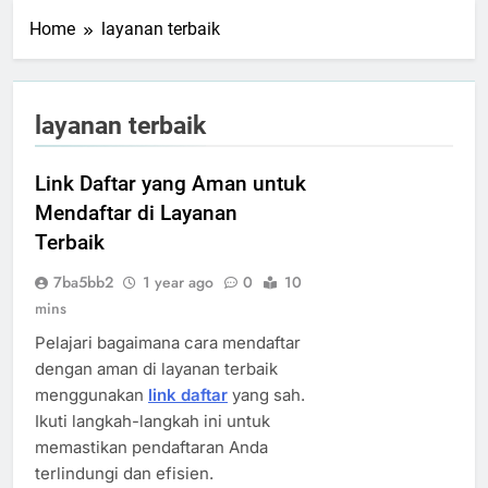
Home
layanan terbaik
layanan terbaik
Link Daftar yang Aman untuk
Mendaftar di Layanan
Terbaik
7ba5bb2
1 year ago
0
10
mins
Pelajari bagaimana cara mendaftar
dengan aman di layanan terbaik
menggunakan
link daftar
yang sah.
Ikuti langkah-langkah ini untuk
memastikan pendaftaran Anda
terlindungi dan efisien.