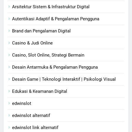
Arsitektur Sistem & Infrastruktur Digital
Autentikasi Adaptif & Pengalaman Pengguna
Brand dan Pengalaman Digital
Casino & Judi Online
Casino, Slot Online, Strategi Bermain
Desain Antarmuka & Pengalaman Pengguna
Desain Game | Teknologi Interaktif | Psikologi Visual
Edukasi & Keamanan Digital
edwinslot
edwinslot alternatif
edwinslot link alternatif