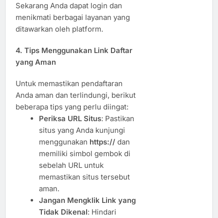
Sekarang Anda dapat login dan
menikmati berbagai layanan yang
ditawarkan oleh platform.
4.
Tips Menggunakan Link Daftar
yang Aman
Untuk memastikan pendaftaran
Anda aman dan terlindungi, berikut
beberapa tips yang perlu diingat:
Periksa URL Situs
: Pastikan
situs yang Anda kunjungi
menggunakan
https://
dan
memiliki simbol gembok di
sebelah URL untuk
memastikan situs tersebut
aman.
Jangan Mengklik Link yang
Tidak Dikenal
: Hindari