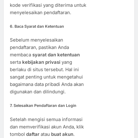
kode verifikasi yang diterima untuk
menyelesaikan pendaftaran.
6.
Baca Syarat dan Ketentuan
Sebelum menyelesaikan
pendaftaran, pastikan Anda
membaca
syarat dan ketentuan
serta
kebijakan privasi
yang
berlaku di situs tersebut. Hal ini
sangat penting untuk mengetahui
bagaimana data pribadi Anda akan
digunakan dan dilindungi.
7.
Selesaikan Pendaftaran dan Login
Setelah mengisi semua informasi
dan memverifikasi akun Anda, klik
tombol
daftar
atau
buat akun
.