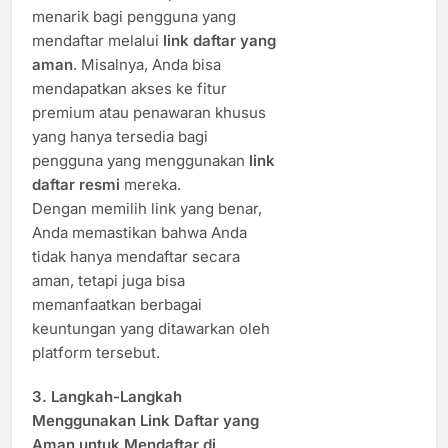
menarik bagi pengguna yang
mendaftar melalui
link daftar yang
aman
. Misalnya, Anda bisa
mendapatkan akses ke fitur
premium atau penawaran khusus
yang hanya tersedia bagi
pengguna yang menggunakan
link
daftar resmi
mereka.
Dengan memilih link yang benar,
Anda memastikan bahwa Anda
tidak hanya mendaftar secara
aman, tetapi juga bisa
memanfaatkan berbagai
keuntungan yang ditawarkan oleh
platform tersebut.
3.
Langkah-Langkah
Menggunakan Link Daftar yang
Aman untuk Mendaftar di