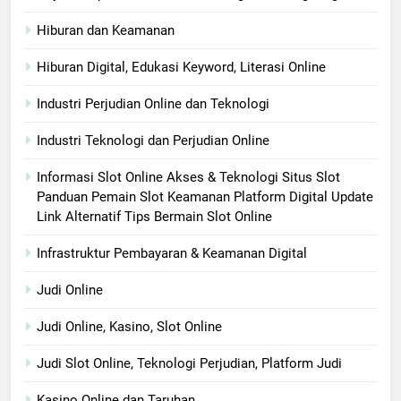
Hiburan dan Keamanan
Hiburan Digital, Edukasi Keyword, Literasi Online
Industri Perjudian Online dan Teknologi
Industri Teknologi dan Perjudian Online
Informasi Slot Online Akses & Teknologi Situs Slot
Panduan Pemain Slot Keamanan Platform Digital Update
Link Alternatif Tips Bermain Slot Online
Infrastruktur Pembayaran & Keamanan Digital
Judi Online
Judi Online, Kasino, Slot Online
Judi Slot Online, Teknologi Perjudian, Platform Judi
Kasino Online dan Taruhan