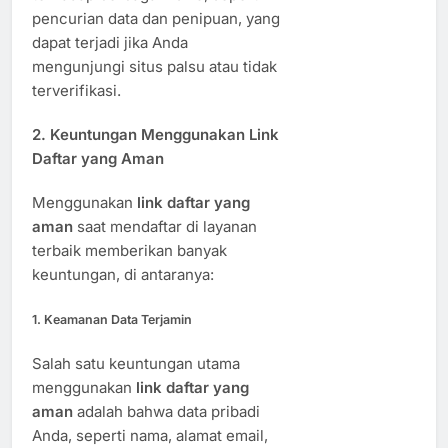
pencurian data dan penipuan, yang
dapat terjadi jika Anda
mengunjungi situs palsu atau tidak
terverifikasi.
2.
Keuntungan Menggunakan Link
Daftar yang Aman
Menggunakan
link daftar yang
aman
saat mendaftar di layanan
terbaik memberikan banyak
keuntungan, di antaranya:
1.
Keamanan Data Terjamin
Salah satu keuntungan utama
menggunakan
link daftar yang
aman
adalah bahwa data pribadi
Anda, seperti nama, alamat email,