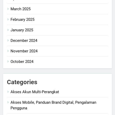
March 2025
February 2025
January 2025
December 2024
November 2024
October 2024
Categories
Akses Akun Multi-Perangkat
Akses Mobile, Panduan Brand Digital, Pengalaman
Pengguna