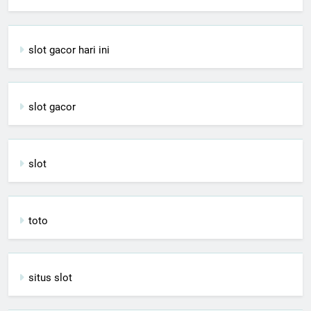
slot gacor hari ini
slot gacor
slot
toto
situs slot