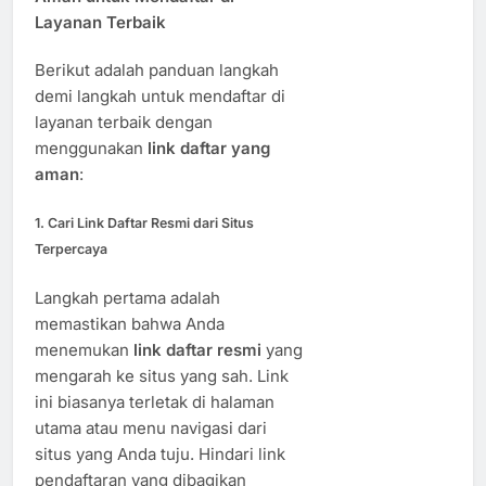
Layanan Terbaik
Berikut adalah panduan langkah
demi langkah untuk mendaftar di
layanan terbaik dengan
menggunakan
link daftar yang
aman
:
1.
Cari Link Daftar Resmi dari Situs
Terpercaya
Langkah pertama adalah
memastikan bahwa Anda
menemukan
link daftar resmi
yang
mengarah ke situs yang sah. Link
ini biasanya terletak di halaman
utama atau menu navigasi dari
situs yang Anda tuju. Hindari link
pendaftaran yang dibagikan