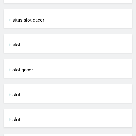
situs slot gacor
slot
slot gacor
slot
slot