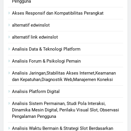
Pengguna
Akses Responsif dan Kompatibilitas Perangkat
alternatif edwinslot
alternatif link edwinslot
Analisis Data & Teknologi Platform
Analisis Forum & Psikologi Pemain
Analisis Jaringan,Stabilitas Akses Internet,Keamanan
dan Kepatuhan,Diagnostik Web,Manajemen Koneksi
Analisis Platform Digital
Analisis Sistem Permainan, Studi Pola Interaksi,
Dinamika Mesin Digital, Perilaku Visual Slot, Observasi
Pengalaman Pengguna
Analisis Waktu Bermain & Strategi Slot Berdasarkan