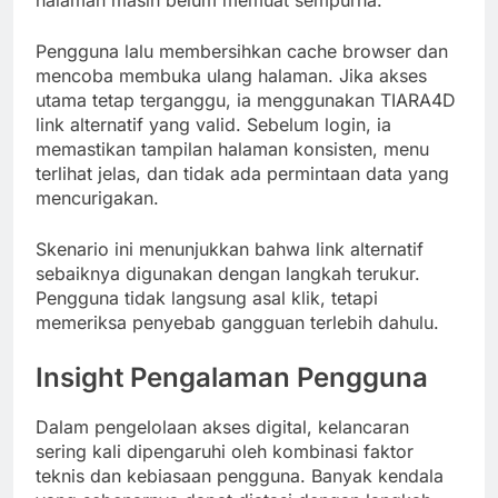
Pengguna lalu membersihkan cache browser dan
mencoba membuka ulang halaman. Jika akses
utama tetap terganggu, ia menggunakan TIARA4D
link alternatif yang valid. Sebelum login, ia
memastikan tampilan halaman konsisten, menu
terlihat jelas, dan tidak ada permintaan data yang
mencurigakan.
Skenario ini menunjukkan bahwa link alternatif
sebaiknya digunakan dengan langkah terukur.
Pengguna tidak langsung asal klik, tetapi
memeriksa penyebab gangguan terlebih dahulu.
Insight Pengalaman Pengguna
Dalam pengelolaan akses digital, kelancaran
sering kali dipengaruhi oleh kombinasi faktor
teknis dan kebiasaan pengguna. Banyak kendala