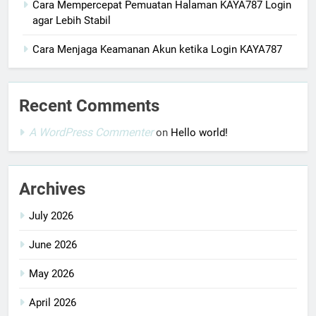
Cara Mempercepat Pemuatan Halaman KAYA787 Login
agar Lebih Stabil
Cara Menjaga Keamanan Akun ketika Login KAYA787
Recent Comments
A WordPress Commenter
on
Hello world!
Archives
July 2026
June 2026
May 2026
April 2026