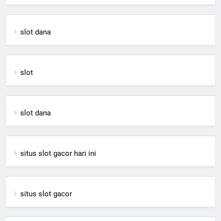
slot dana
slot
slot dana
situs slot gacor hari ini
situs slot gacor