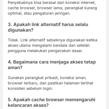
Penyebabnya bisa berasal dari koneksi internet,
cache browser, browser lama, perangkat kurang
optimal, atau pengaturan jaringan.
3. Apakah link alternatif harus selalu
digunakan?
Tidak. Link alternatif sebaiknya digunakan ketika
akses utama mengalami kendala dan setelah
pengguna melakukan pengecekan dasar.
4. Bagaimana cara menjaga akses tetap
aman?
Gunakan perangkat pribadi, koneksi aman,
browser terbaru, dan pastikan halaman terlihat
konsisten sebelum login.
5. Apakah cache browser memengaruhi
kelancaran akses?