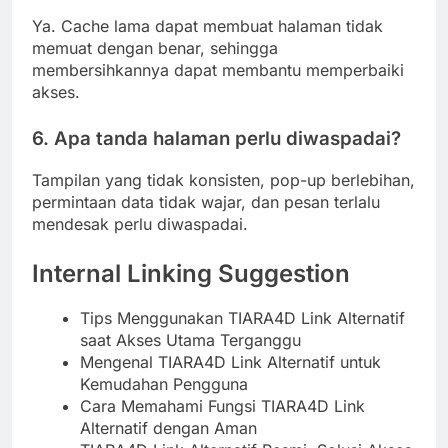
Ya. Cache lama dapat membuat halaman tidak
memuat dengan benar, sehingga
membersihkannya dapat membantu memperbaiki
akses.
6. Apa tanda halaman perlu diwaspadai?
Tampilan yang tidak konsisten, pop-up berlebihan,
permintaan data tidak wajar, dan pesan terlalu
mendesak perlu diwaspadai.
Internal Linking Suggestion
Tips Menggunakan TIARA4D Link Alternatif
saat Akses Utama Terganggu
Mengenal TIARA4D Link Alternatif untuk
Kemudahan Pengguna
Cara Memahami Fungsi TIARA4D Link
Alternatif dengan Aman