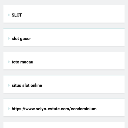
SLOT
slot gacor
toto macau
situs slot online
https://www.seiyo-estate.com/condominium