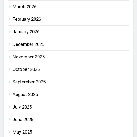
March 2026
February 2026
January 2026
December 2025
November 2025
October 2025
September 2025
August 2025
July 2025
June 2025
May 2025