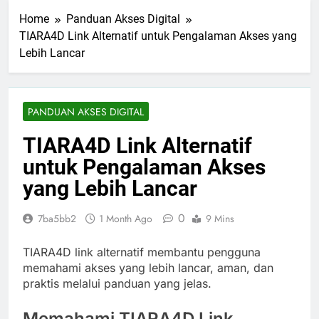
Home
Panduan Akses Digital
TIARA4D Link Alternatif untuk Pengalaman Akses yang
Lebih Lancar
PANDUAN AKSES DIGITAL
TIARA4D Link Alternatif
untuk Pengalaman Akses
yang Lebih Lancar
0
7ba5bb2
1 Month Ago
9 Mins
TIARA4D link alternatif membantu pengguna
memahami akses yang lebih lancar, aman, dan
praktis melalui panduan yang jelas.
Memahami TIARA4D Link