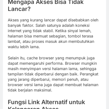
Mengapa Akses Bisa Tidak
Lancar?
Akses yang kurang lancar dapat disebabkan oleh
banyak faktor. Salah satunya adalah koneksi
internet yang tidak stabil. Ketika sinyal lemah,
halaman bisa memuat sebagian, tombol terasa
lambat, atau proses masuk akun membutuhkan
waktu lebih lama.
Selain itu, cache browser yang menumpuk juga
dapat memengaruhi performa. Browser mungkin
masih menyimpan versi halaman lama, sehingga
tampilan tidak diperbarui dengan baik. Perangkat
yang jarang diperbarui, memori penuh, atau
browser versi lama juga dapat membuat halaman
tidak berjalan maksimal.
Fungsi Link Alternatif untuk