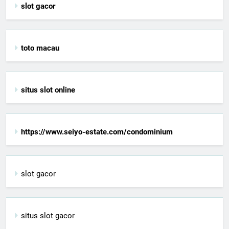
slot gacor
toto macau
situs slot online
https://www.seiyo-estate.com/condominium
slot gacor
situs slot gacor