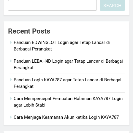
SEARCH
Recent Posts
Panduan EDWINSLOT Login agar Tetap Lancar di
Berbagai Perangkat
Panduan LEBAH4D Login agar Tetap Lancar di Berbagai
Perangkat
Panduan Login KAYA787 agar Tetap Lancar di Berbagai
Perangkat
Cara Mempercepat Pemuatan Halaman KAYA787 Login
agar Lebih Stabil
Cara Menjaga Keamanan Akun ketika Login KAYA787