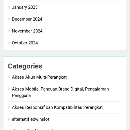
January 2025
December 2024
November 2024
October 2024
Categories
Akses Akun Multi-Perangkat
Akses Mobile, Panduan Brand Digital, Pengalaman
Pengguna
Akses Responsif dan Kompatibilitas Perangkat
alternatif edwinslot