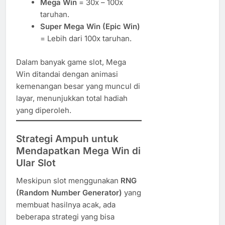
Mega Win
= 30x – 100x
taruhan.
Super Mega Win (Epic Win)
= Lebih dari 100x taruhan.
Dalam banyak game slot, Mega
Win ditandai dengan animasi
kemenangan besar yang muncul di
layar, menunjukkan total hadiah
yang diperoleh.
Strategi Ampuh untuk
Mendapatkan Mega Win di
Ular Slot
Meskipun slot menggunakan
RNG
(Random Number Generator)
yang
membuat hasilnya acak, ada
beberapa strategi yang bisa