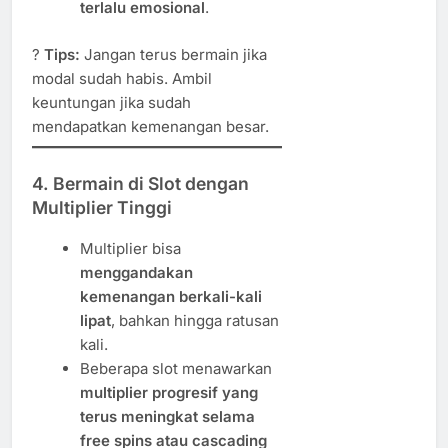
terlalu emosional
.
?
Tips:
Jangan terus bermain jika
modal sudah habis. Ambil
keuntungan jika sudah
mendapatkan kemenangan besar.
4. Bermain di Slot dengan
Multiplier Tinggi
Multiplier bisa
menggandakan
kemenangan berkali-kali
lipat
, bahkan hingga ratusan
kali.
Beberapa slot menawarkan
multiplier progresif yang
terus meningkat selama
free spins atau cascading