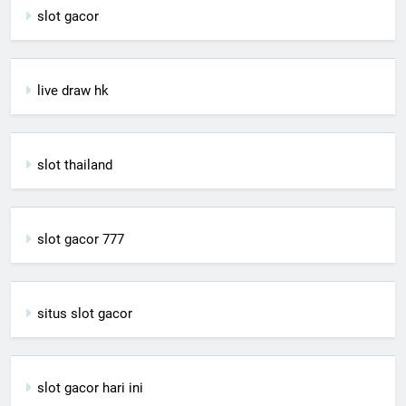
slot gacor
live draw hk
slot thailand
slot gacor 777
situs slot gacor
slot gacor hari ini