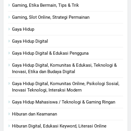
Gaming, Etika Bermain, Tips & Trik
Gaming, Slot Online, Strategi Permainan
Gaya Hidup
Gaya Hidup Digital
Gaya Hidup Digital & Edukasi Pengguna
Gaya Hidup Digital, Komunitas & Edukasi, Teknologi &
Inovasi, Etika dan Budaya Digital
Gaya Hidup Digital, Komunitas Online, Psikologi Sosial,
Inovasi Teknologi, Interaksi Modern
Gaya Hidup Mahasiswa / Teknologi & Gaming Ringan
Hiburan dan Keamanan
Hiburan Digital, Edukasi Keyword, Literasi Online