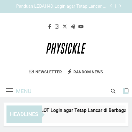
Skip
Panduan Login KAYA787 agar Tetap Lancar di
to
Berbagai Perangkat
content
Cara Mempercepat Pemuatan Halaman KAYA787
Login agar Lebih Stabil
Panduan EDWINSLOT Login agar Tetap Lancar di
Berbagai Perangkat
Panduan LEBAH4D Login agar Tetap Lancar di
Berbagai Perangkat
Panduan Login KAYA787 agar Tetap Lancar di
Berbagai Perangkat
Physickle
Jaga Kebugaran Tubuh Anda Dengan
Cara Mempercepat Pemuatan Halaman KAYA787
NEWSLETTER
RANDOM NEWS
Login agar Lebih Stabil
Physickle. Tips Kesehatan Fisik, Olahraga,
Dan Gaya Hidup Sehat Untuk Kehidupan
MENU
Aktif.
nduan EDWINSLOT Login agar Tetap Lancar di Berbagai Pera
HEADLINES
Weeks Ago