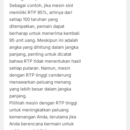
Sebagai contoh, jika mesin slot
memiliki RTP 95%, artinya dari
setiap 100 taruhan yang
ditempatkan, pemain dapat
berharap untuk menerima kembali
95 unit uang. Meskipun ini adalah
angka yang dihitung dalam jangka
panjang, penting untuk dicatat
bahwa RTP tidak menentukan hasil
setiap putaran. Namun, mesin
dengan RTP tinggi cenderung
menawarkan peluang menang
yang lebih besar dalam jangka
panjang.
Pilihlah mesin dengan RTP tinggi
untuk meningkatkan peluang
kemenangan Anda, terutama jika
Anda berencana bermain untuk