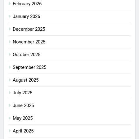
February 2026
January 2026
December 2025
November 2025
October 2025
September 2025
August 2025
July 2025
June 2025
May 2025
April 2025