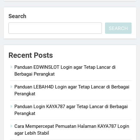
Search
SEARCH
Recent Posts
Panduan EDWINSLOT Login agar Tetap Lancar di
Berbagai Perangkat
Panduan LEBAH4D Login agar Tetap Lancar di Berbagai
Perangkat
Panduan Login KAYA787 agar Tetap Lancar di Berbagai
Perangkat
Cara Mempercepat Pemuatan Halaman KAYA787 Login
agar Lebih Stabil