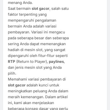
menang Anda.
Saat bermain
slot gacor
, salah satu
faktor terpenting yang
mempengaruhi pengalaman
bermain Anda adalah variasi
pembayaran. Variasi ini mengacu
pada seberapa besar dan seberapa
sering Anda dapat memenangkan
hadiah di mesin slot, yang sangat
dipengaruhi oleh fitur-fitur seperti
RTP
(Return to Player),
paylines
,
dan jenis mesin slot yang Anda
pilih.
Memahami variasi pembayaran di
slot gacor
adalah kunci untuk
meningkatkan peluang Anda dalam
meraih kemenangan. Dalam artikel
ini, kami akan menjelaskan
beberapa konsep dasar yang perlu