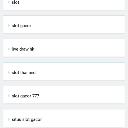
slot
slot gacor
live draw hk
slot thailand
slot gacor 777
situs slot gacor