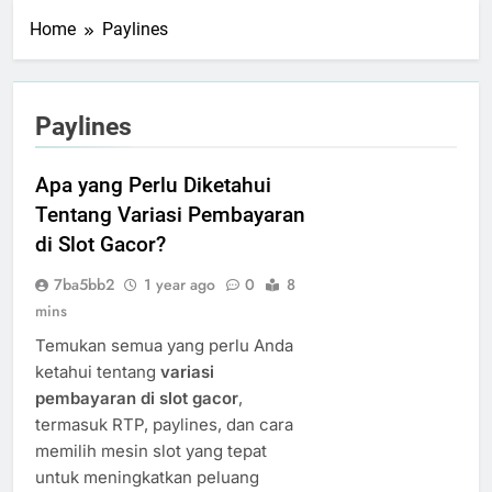
Home
Paylines
Paylines
Apa yang Perlu Diketahui
Tentang Variasi Pembayaran
di Slot Gacor?
7ba5bb2
1 year ago
0
8
mins
Temukan semua yang perlu Anda
ketahui tentang
variasi
pembayaran di slot gacor
,
termasuk RTP, paylines, dan cara
memilih mesin slot yang tepat
untuk meningkatkan peluang