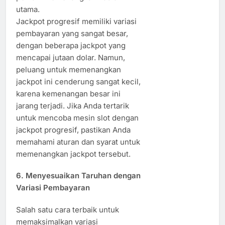
utama.
Jackpot progresif memiliki variasi
pembayaran yang sangat besar,
dengan beberapa jackpot yang
mencapai jutaan dolar. Namun,
peluang untuk memenangkan
jackpot ini cenderung sangat kecil,
karena kemenangan besar ini
jarang terjadi. Jika Anda tertarik
untuk mencoba mesin slot dengan
jackpot progresif, pastikan Anda
memahami aturan dan syarat untuk
memenangkan jackpot tersebut.
6.
Menyesuaikan Taruhan dengan
Variasi Pembayaran
Salah satu cara terbaik untuk
memaksimalkan variasi