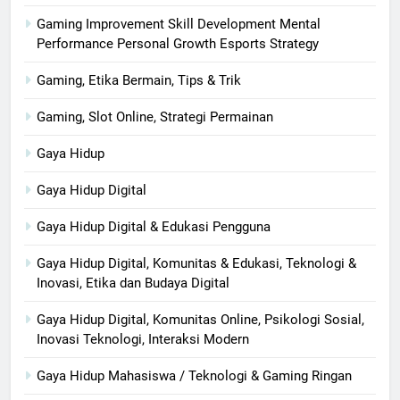
Gaming Improvement Skill Development Mental
Performance Personal Growth Esports Strategy
Gaming, Etika Bermain, Tips & Trik
Gaming, Slot Online, Strategi Permainan
Gaya Hidup
Gaya Hidup Digital
Gaya Hidup Digital & Edukasi Pengguna
Gaya Hidup Digital, Komunitas & Edukasi, Teknologi &
Inovasi, Etika dan Budaya Digital
Gaya Hidup Digital, Komunitas Online, Psikologi Sosial,
Inovasi Teknologi, Interaksi Modern
Gaya Hidup Mahasiswa / Teknologi & Gaming Ringan