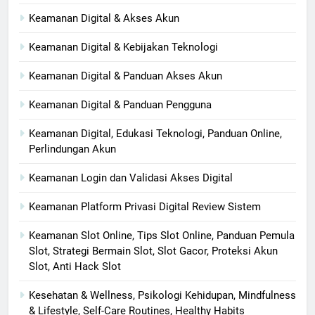
Keamanan Digital & Akses Akun
Keamanan Digital & Kebijakan Teknologi
Keamanan Digital & Panduan Akses Akun
Keamanan Digital & Panduan Pengguna
Keamanan Digital, Edukasi Teknologi, Panduan Online,
Perlindungan Akun
Keamanan Login dan Validasi Akses Digital
Keamanan Platform Privasi Digital Review Sistem
Keamanan Slot Online, Tips Slot Online, Panduan Pemula
Slot, Strategi Bermain Slot, Slot Gacor, Proteksi Akun
Slot, Anti Hack Slot
Kesehatan & Wellness, Psikologi Kehidupan, Mindfulness
& Lifestyle, Self-Care Routines, Healthy Habits