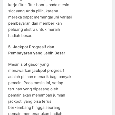
kerja fitur-fitur bonus pada mesin
slot yang Anda pilih, karena
mereka dapat memengaruhi variasi
pembayaran dan memberikan
peluang ekstra untuk meraih
hadiah besar.
5.
Jackpot Progresif dan
Pembayaran yang Lebih Besar
Mesin
slot gacor
yang
menawarkan
jackpot progresif
adalah pilihan menarik bagi banyak
pemain. Pada mesin ini, setiap
taruhan yang dipasang oleh
pemain akan menambah jumlah
jackpot, yang bisa terus
berkembang hingga seorang
pemain memenangkan hadiah