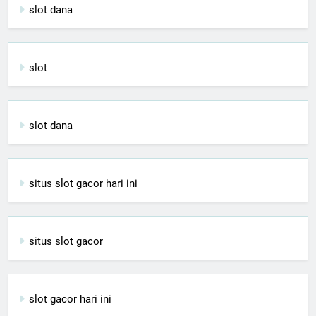
slot dana
slot
slot dana
situs slot gacor hari ini
situs slot gacor
slot gacor hari ini