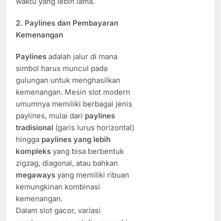
waktu yang lebih lama.
2.
Paylines dan Pembayaran
Kemenangan
Paylines
adalah jalur di mana
simbol harus muncul pada
gulungan untuk menghasilkan
kemenangan. Mesin slot modern
umumnya memiliki berbagai jenis
paylines, mulai dari
paylines
tradisional
(garis lurus horizontal)
hingga
paylines yang lebih
kompleks
yang bisa berbentuk
zigzag, diagonal, atau bahkan
megaways
yang memiliki ribuan
kemungkinan kombinasi
kemenangan.
Dalam slot gacor, variasi