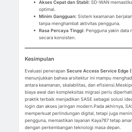
Akses Cepat dan Stabil:
SD-WAN memastikan
optimal.
Minim Gangguan:
Sistem keamanan berjalan 
tanpa menghambat aktivitas pengguna.
Rasa Percaya Tinggi:
Pengguna yakin data m
secara konsisten.
Kesimpulan
Evaluasi penerapan
Secure Access Service Edge 
menunjukkan bahwa arsitektur ini mampu menghad
antara keamanan, skalabilitas, dan efisiensi.Meski
biaya awal dan kompleksitas migrasi perlu diperhat
praktik terbaik menjadikan SASE sebagai solusi ide
login dan akses jaringan modern.Pada akhirnya, SA
memperkuat perlindungan digital, tetapi juga men
pengguna, memastikan layanan Kaya787 tetap aman,
dengan perkembangan teknologi masa depan.