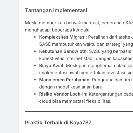
Tantangan Implementasi
Meski memberikan banyak manfaat, penerapan SAS
menghadapi beberapa kendala:
Kompleksitas Migrasi:
Peralihan dari arsitek
SASE membutuhkan waktu dan strategi yang
Kebutuhan Bandwidth:
SASE yang berbasis
konektivitas internet stabil dengan kapasitas 
Biaya Awal:
Meskipun menghemat dalam jan
implementasi awal memerlukan investasi sign
Manajemen Perubahan:
Pengguna dan tim I
dengan model keamanan baru.
Risiko Vendor Lock-In:
Ketergantungan pada
cloud bisa membatasi fleksibilitas.
Praktik Terbaik di Kaya787