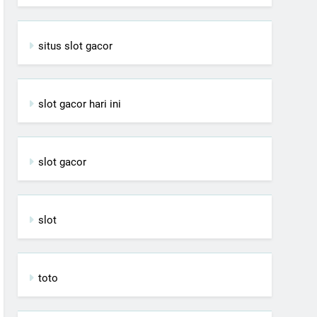
situs slot gacor
slot gacor hari ini
slot gacor
slot
toto