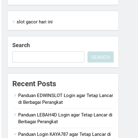
slot gacor hari ini
Search
SEARCH
Recent Posts
Panduan EDWINSLOT Login agar Tetap Lancar
di Berbagai Perangkat
Panduan LEBAH4D Login agar Tetap Lancar di
Berbagai Perangkat
Panduan Login KAYA787 agar Tetap Lancar di