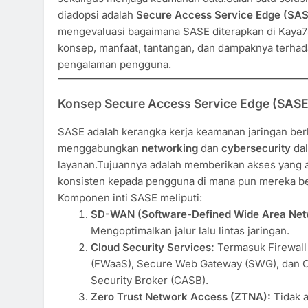
diadopsi adalah
Secure Access Service Edge (SAS
mengevaluasi bagaimana SASE diterapkan di Kaya
konsep, manfaat, tantangan, dan dampaknya terha
pengalaman pengguna.
Konsep Secure Access Service Edge (SASE
SASE adalah kerangka kerja keamanan jaringan ber
menggabungkan
networking
dan
cybersecurity
dal
layanan.Tujuannya adalah memberikan akses yang 
konsisten kepada pengguna di mana pun mereka b
Komponen inti SASE meliputi:
SD-WAN (Software-Defined Wide Area Net
Mengoptimalkan jalur lalu lintas jaringan.
Cloud Security Services:
Termasuk Firewall 
(FWaaS), Secure Web Gateway (SWG), dan 
Security Broker (CASB).
Zero Trust Network Access (ZTNA):
Tidak a