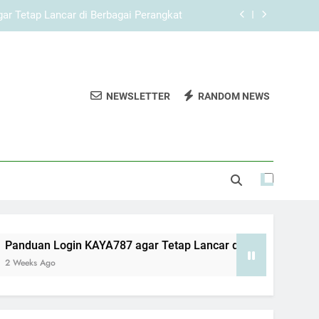
r Tetap Lancar di Berbagai Perangkat
r Tetap Lancar di Berbagai Perangkat
man KAYA787 Login agar Lebih Stabil
NEWSLETTER
RANDOM NEWS
r Tetap Lancar di Berbagai Perangkat
r Tetap Lancar di Berbagai Perangkat
hraga, Dan Gaya Hidup Sehat Untuk Kehidupan Aktif.
r Tetap Lancar di Berbagai Perangkat
man KAYA787 Login agar Lebih Stabil
gin KAYA787 agar Tetap Lancar di Berbagai Perangkat