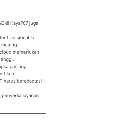
E di Kaya787 juga
tur tradisional ke
 matang.
 cloud memerlukan
tinggi.
gka panjang,
ifikan.
T harus beradaptasi
 penyedia layanan