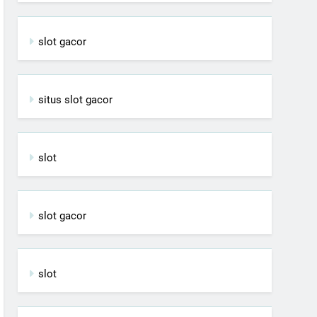
slot gacor
situs slot gacor
slot
slot gacor
slot