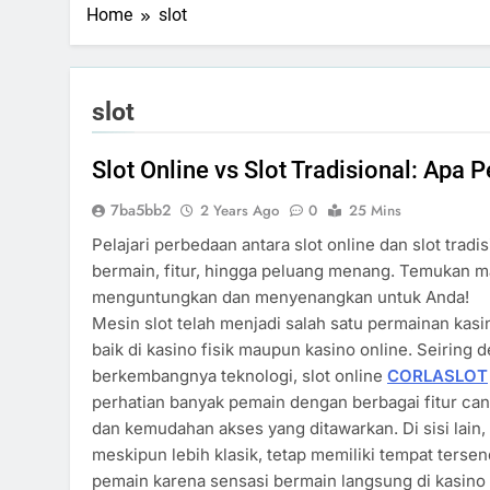
Home
slot
slot
Slot Online vs Slot Tradisional: Apa
7ba5bb2
2 Years Ago
0
25 Mins
Pelajari perbedaan antara slot online dan slot tradis
bermain, fitur, hingga peluang menang. Temukan m
menguntungkan dan menyenangkan untuk Anda!
Mesin slot telah menjadi salah satu permainan kasi
baik di kasino fisik maupun kasino online. Seiring 
berkembangnya teknologi, slot online
CORLASLOT
perhatian banyak pemain dengan berbagai fitur can
dan kemudahan akses yang ditawarkan. Di sisi lain, s
meskipun lebih klasik, tetap memiliki tempat tersend
pemain karena sensasi bermain langsung di kasino 