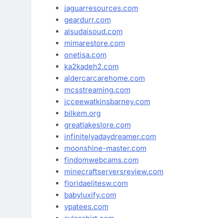
jaguarresources.com
geardurr.com
alsudaisoud.com
mimarestore.com
onetisa.com
ka2kadeh2.com
aldercarcarehome.com
mcsstreaming.com
jcceewatkinsbarney.com
bilkem.org
greatlakeslore.com
infinitelyadaydreamer.com
moonshine-master.com
findomwebcams.com
minecraftserversreview.com
floridaelitesw.com
babyluxify.com
vpatees.com