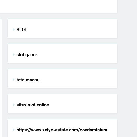
SLOT
slot gacor
toto macau
situs slot online
https://www.seiyo-estate.com/condominium