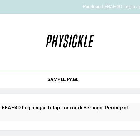
Panduan LEBAH4D Login aga
Panduan Login KAYA787 aga
Cara Mempercepat Pemuatan Hala
Panduan EDWINSLOT Login aga
sickle
Panduan LEBAH4D Login aga
garan Tubuh Anda Dengan Physickle. Tips Kesehatan Fisik, Ola
Panduan Login KAYA787 aga
SAMPLE PAGE
Cara Mempercepat Pemuatan Hala
n agar Tetap Lancar di Berbagai Perangkat
Panduan L
2 Weeks Ago