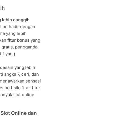
gih
g lebih canggih
nline hadir dengan
ema yang lebih
rkan
fitur bonus
yang
gratis, pengganda
if yang
 desain yang lebih
i angka 7, ceri, dan
 menawarkan sensasi
no fisik, fitur-fitur
nyak slot online
Slot Online dan