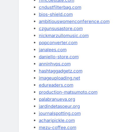
fimcoestate.com
cndustfilterbag.com
bios-shield.com
ambitiouswomenconference.com
czgunsusastore.com
nickmarzullomusic.com
popconverter.com
janalees.com
daniello-store.com
anninhvps.com
hashtaggadgetz.com
imageuploading.net
edureaders.com
production-matsumoto.com
palabranueva.org
jardindetasoeur.org
journalspotting.com
acharipickle.com
mezu-coffee.com