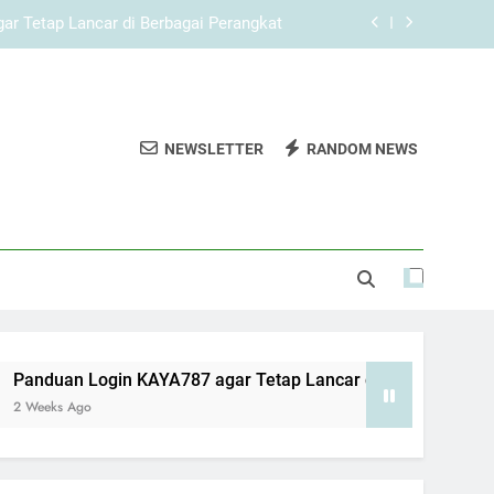
r Tetap Lancar di Berbagai Perangkat
r Tetap Lancar di Berbagai Perangkat
man KAYA787 Login agar Lebih Stabil
NEWSLETTER
RANDOM NEWS
r Tetap Lancar di Berbagai Perangkat
r Tetap Lancar di Berbagai Perangkat
hraga, Dan Gaya Hidup Sehat Untuk Kehidupan Aktif.
r Tetap Lancar di Berbagai Perangkat
man KAYA787 Login agar Lebih Stabil
ogin KAYA787 agar Tetap Lancar di Berbagai Perangkat