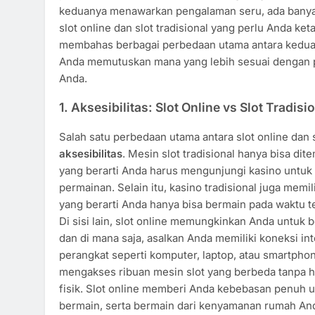
keduanya menawarkan pengalaman seru, ada banya
slot online dan slot tradisional yang perlu Anda keta
membahas berbagai perbedaan utama antara kedu
Anda memutuskan mana yang lebih sesuai dengan 
Anda.
1.
Aksesibilitas: Slot Online vs Slot Tradisi
Salah satu perbedaan utama antara slot online dan s
aksesibilitas
. Mesin slot tradisional hanya bisa dite
yang berarti Anda harus mengunjungi kasino untuk
permainan. Selain itu, kasino tradisional juga memil
yang berarti Anda hanya bisa bermain pada waktu t
Di sisi lain, slot online memungkinkan Anda untuk 
dan di mana saja, asalkan Anda memiliki koneksi in
perangkat seperti komputer, laptop, atau smartpho
mengakses ribuan mesin slot yang berbeda tanpa h
fisik. Slot online memberi Anda kebebasan penuh 
bermain, serta bermain dari kenyamanan rumah An