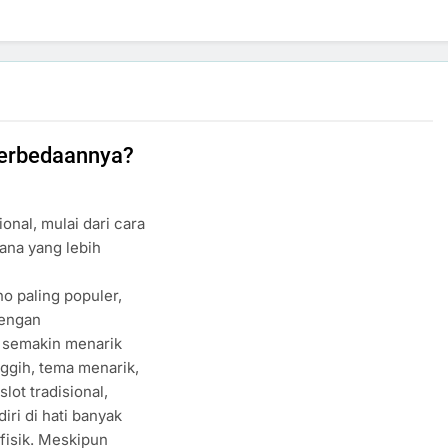
 Perbedaannya?
ional, mulai dari cara
ana yang lebih
no paling populer,
dengan
semakin menarik
ggih, tema menarik,
lot tradisional,
iri di hati banyak
fisik. Meskipun