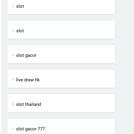
slot
slot
slot gacor
live draw hk
slot thailand
slot gacor 777