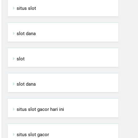
situs slot
slot dana
slot
slot dana
situs slot gacor hari ini
situs slot gacor