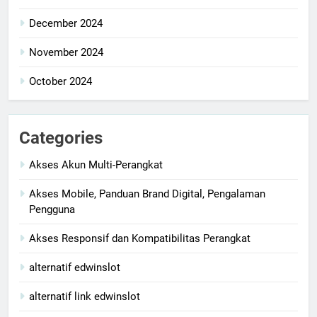
December 2024
November 2024
October 2024
Categories
Akses Akun Multi-Perangkat
Akses Mobile, Panduan Brand Digital, Pengalaman
Pengguna
Akses Responsif dan Kompatibilitas Perangkat
alternatif edwinslot
alternatif link edwinslot