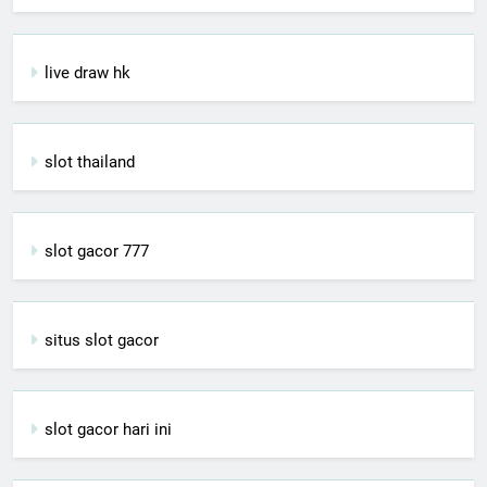
live draw hk
slot thailand
slot gacor 777
situs slot gacor
slot gacor hari ini