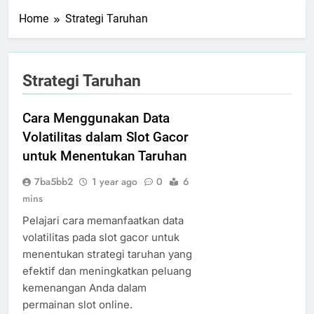
Home
Strategi Taruhan
Strategi Taruhan
Cara Menggunakan Data
Volatilitas dalam Slot Gacor
untuk Menentukan Taruhan
7ba5bb2
1 year ago
0
6
mins
Pelajari cara memanfaatkan data
volatilitas pada slot gacor untuk
menentukan strategi taruhan yang
efektif dan meningkatkan peluang
kemenangan Anda dalam
permainan slot online.