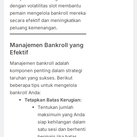
dengan volatilitas slot membantu
pemain mengelola bankroll mereka
secara efektif dan meningkatkan
peluang kemenangan.
Manajemen Bankroll yang
Efektif
Manajemen bankroll adalah
komponen penting dalam strategi
taruhan yang sukses. Berikut
beberapa tips untuk mengelola
bankroll Anda:
Tetapkan Batas Kerugian:
Tentukan jumlah
maksimum yang Anda
siap kehilangan dalam
satu sesi dan berhenti
bermain jika batas