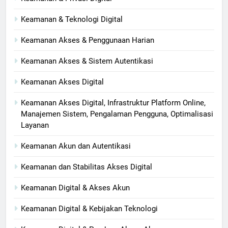
Keamanan & Teknologi Digital
Keamanan Akses & Penggunaan Harian
Keamanan Akses & Sistem Autentikasi
Keamanan Akses Digital
Keamanan Akses Digital, Infrastruktur Platform Online,
Manajemen Sistem, Pengalaman Pengguna, Optimalisasi
Layanan
Keamanan Akun dan Autentikasi
Keamanan dan Stabilitas Akses Digital
Keamanan Digital & Akses Akun
Keamanan Digital & Kebijakan Teknologi