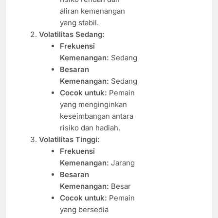
aliran kemenangan
yang stabil.
Volatilitas Sedang:
Frekuensi
Kemenangan:
Sedang
Besaran
Kemenangan:
Sedang
Cocok untuk:
Pemain
yang menginginkan
keseimbangan antara
risiko dan hadiah.
Volatilitas Tinggi:
Frekuensi
Kemenangan:
Jarang
Besaran
Kemenangan:
Besar
Cocok untuk:
Pemain
yang bersedia