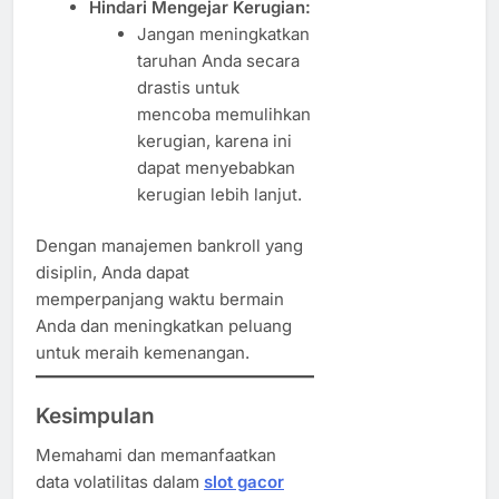
Hindari Mengejar Kerugian:
Jangan meningkatkan
taruhan Anda secara
drastis untuk
mencoba memulihkan
kerugian, karena ini
dapat menyebabkan
kerugian lebih lanjut.
Dengan manajemen bankroll yang
disiplin, Anda dapat
memperpanjang waktu bermain
Anda dan meningkatkan peluang
untuk meraih kemenangan.
Kesimpulan
Memahami dan memanfaatkan
data volatilitas dalam
slot gacor