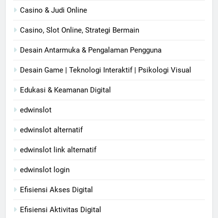
Casino & Judi Online
Casino, Slot Online, Strategi Bermain
Desain Antarmuka & Pengalaman Pengguna
Desain Game | Teknologi Interaktif | Psikologi Visual
Edukasi & Keamanan Digital
edwinslot
edwinslot alternatif
edwinslot link alternatif
edwinslot login
Efisiensi Akses Digital
Efisiensi Aktivitas Digital