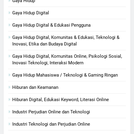
Gaya Hidup
Gaya Hidup Digital
Gaya Hidup Digital & Edukasi Pengguna
Gaya Hidup Digital, Komunitas & Edukasi, Teknologi &
Inovasi, Etika dan Budaya Digital
Gaya Hidup Digital, Komunitas Online, Psikologi Sosial,
Inovasi Teknologi, Interaksi Modern
Gaya Hidup Mahasiswa / Teknologi & Gaming Ringan
Hiburan dan Keamanan
Hiburan Digital, Edukasi Keyword, Literasi Online
Industri Perjudian Online dan Teknologi
Industri Teknologi dan Perjudian Online