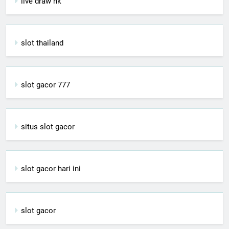
live draw hk
slot thailand
slot gacor 777
situs slot gacor
slot gacor hari ini
slot gacor