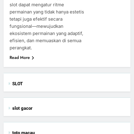
slot dapat mengatur ritme
permainan yang tidak hanya estetis
tetapi juga efektif secara
fungsional—mewujudkan
ekosistem permainan yang adaptif,
efisien, dan memuaskan di semua
perangkat.
Read More
SLOT
slot gacor
toto macau