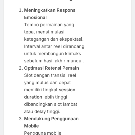
Meningkatkan Respons
Emosional
Tempo permainan yang
tepat menstimulasi
ketegangan dan ekspektasi.
Interval antar reel dirancang
untuk membangun klimaks
sebelum hasil akhir muncul.
Optimasi Retensi Pemain
Slot dengan transisi reel
yang mulus dan cepat
memiliki tingkat
session
duration
lebih tinggi
dibandingkan slot lambat
atau delay tinggi.
Mendukung Penggunaan
Mobile
Pengguna mobile