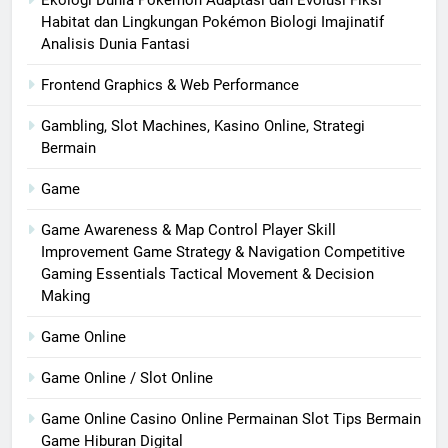
Ekologi Dunia Pokémon Adaptasi dan Evolusi Fiksi
Habitat dan Lingkungan Pokémon Biologi Imajinatif
Analisis Dunia Fantasi
Frontend Graphics & Web Performance
Gambling, Slot Machines, Kasino Online, Strategi
Bermain
Game
Game Awareness & Map Control Player Skill
Improvement Game Strategy & Navigation Competitive
Gaming Essentials Tactical Movement & Decision
Making
Game Online
Game Online / Slot Online
Game Online Casino Online Permainan Slot Tips Bermain
Game Hiburan Digital