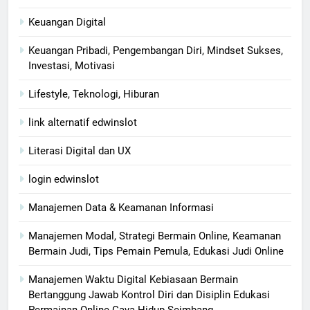
Keuangan Digital
Keuangan Pribadi, Pengembangan Diri, Mindset Sukses,
Investasi, Motivasi
Lifestyle, Teknologi, Hiburan
link alternatif edwinslot
Literasi Digital dan UX
login edwinslot
Manajemen Data & Keamanan Informasi
Manajemen Modal, Strategi Bermain Online, Keamanan
Bermain Judi, Tips Pemain Pemula, Edukasi Judi Online
Manajemen Waktu Digital Kebiasaan Bermain
Bertanggung Jawab Kontrol Diri dan Disiplin Edukasi