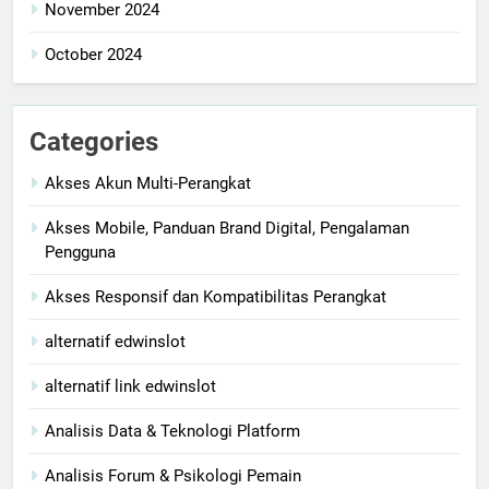
November 2024
October 2024
Categories
Akses Akun Multi-Perangkat
Akses Mobile, Panduan Brand Digital, Pengalaman
Pengguna
Akses Responsif dan Kompatibilitas Perangkat
alternatif edwinslot
alternatif link edwinslot
Analisis Data & Teknologi Platform
Analisis Forum & Psikologi Pemain