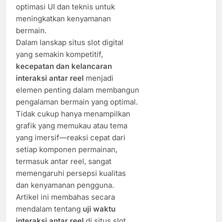
optimasi UI dan teknis untuk
meningkatkan kenyamanan
bermain.
Dalam lanskap situs slot digital
yang semakin kompetitif,
kecepatan dan kelancaran
interaksi antar reel
menjadi
elemen penting dalam membangun
pengalaman bermain yang optimal.
Tidak cukup hanya menampilkan
grafik yang memukau atau tema
yang imersif—reaksi cepat dari
setiap komponen permainan,
termasuk antar reel, sangat
memengaruhi persepsi kualitas
dan kenyamanan pengguna.
Artikel ini membahas secara
mendalam tentang
uji waktu
interaksi antar reel
di situs slot