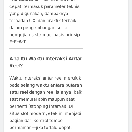
cepat, termasuk parameter teknis
yang digunakan, dampaknya
terhadap UX, dan praktik terbaik
dalam pengembangan serta
pengujian sistem berbasis prinsip
E-E-A-T
.
Apa Itu Waktu Interaksi Antar
Reel?
Waktu interaksi antar reel merujuk
pada
selang waktu antara putaran
satu reel dengan reel lainnya
, baik
saat memulai spin maupun saat
berhenti (stopping interval). Di
situs slot modern, efek ini menjadi
bagian dari kontrol tempo
permainan—jika terlalu cepat,