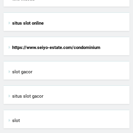
situs slot online
https://www.seiyo-estate.com/condominium
slot gacor
situs slot gacor
slot