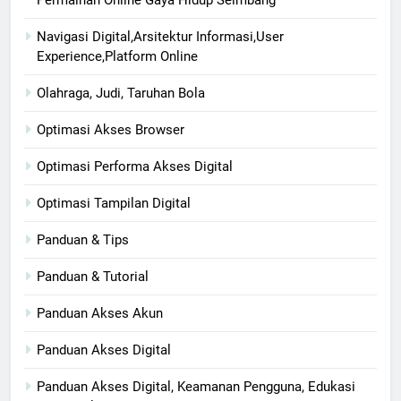
Permainan Online Gaya Hidup Seimbang
Navigasi Digital,Arsitektur Informasi,User
Experience,Platform Online
Olahraga, Judi, Taruhan Bola
Optimasi Akses Browser
Optimasi Performa Akses Digital
Optimasi Tampilan Digital
Panduan & Tips
Panduan & Tutorial
Panduan Akses Akun
Panduan Akses Digital
Panduan Akses Digital, Keamanan Pengguna, Edukasi