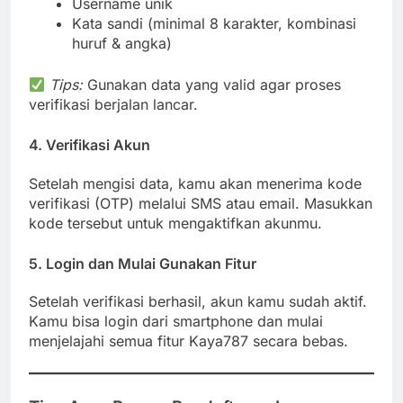
Username unik
Kata sandi (minimal 8 karakter, kombinasi
huruf & angka)
Tips:
Gunakan data yang valid agar proses
verifikasi berjalan lancar.
4. Verifikasi Akun
Setelah mengisi data, kamu akan menerima kode
verifikasi (OTP) melalui SMS atau email. Masukkan
kode tersebut untuk mengaktifkan akunmu.
5. Login dan Mulai Gunakan Fitur
Setelah verifikasi berhasil, akun kamu sudah aktif.
Kamu bisa login dari smartphone dan mulai
menjelajahi semua fitur Kaya787 secara bebas.