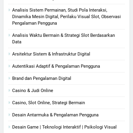
Analisis Sistem Permainan, Studi Pola Interaksi,
Dinamika Mesin Digital, Perilaku Visual Slot, Observasi
Pengalaman Pengguna
Analisis Waktu Bermain & Strategi Slot Berdasarkan
Data
Arsitektur Sistem & Infrastruktur Digital
Autentikasi Adaptif & Pengalaman Pengguna
Brand dan Pengalaman Digital
Casino & Judi Online
Casino, Slot Online, Strategi Bermain
Desain Antarmuka & Pengalaman Pengguna
Desain Game | Teknologi Interaktif | Psikologi Visual