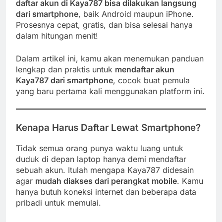
daftar akun di Kaya787 bisa dilakukan langsung
dari smartphone
, baik Android maupun iPhone.
Prosesnya cepat, gratis, dan bisa selesai hanya
dalam hitungan menit!
Dalam artikel ini, kamu akan menemukan panduan
lengkap dan praktis untuk
mendaftar akun
Kaya787 dari smartphone
, cocok buat pemula
yang baru pertama kali menggunakan platform ini.
Kenapa Harus Daftar Lewat Smartphone?
Tidak semua orang punya waktu luang untuk
duduk di depan laptop hanya demi mendaftar
sebuah akun. Itulah mengapa Kaya787 didesain
agar
mudah diakses dari perangkat mobile
. Kamu
hanya butuh koneksi internet dan beberapa data
pribadi untuk memulai.