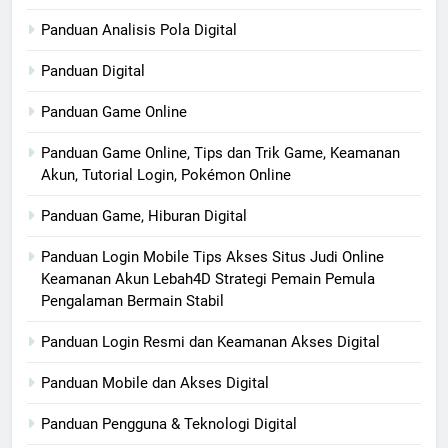
Panduan Analisis Pola Digital
Panduan Digital
Panduan Game Online
Panduan Game Online, Tips dan Trik Game, Keamanan
Akun, Tutorial Login, Pokémon Online
Panduan Game, Hiburan Digital
Panduan Login Mobile Tips Akses Situs Judi Online
Keamanan Akun Lebah4D Strategi Pemain Pemula
Pengalaman Bermain Stabil
Panduan Login Resmi dan Keamanan Akses Digital
Panduan Mobile dan Akses Digital
Panduan Pengguna & Teknologi Digital