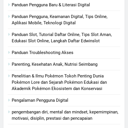
Panduan Pengguna Baru & Literasi Digital
Panduan Pengguna, Keamanan Digital, Tips Online,
Aplikasi Mobile, Teknologi Digital
Panduan Slot, Tutorial Daftar Online, Tips Slot Aman,
Edukasi Slot Online, Langkah Daftar Edwinslot
Panduan Troubleshooting Akses
Parenting, Kesehatan Anak, Nutrisi Seimbang
Penelitian & Ilmu Pokémon Tokoh Penting Dunia
Pokémon Lore dan Sejarah Pokémon Edukasi dan
Akademik Pokémon Ekosistem dan Konservasi
Pengalaman Pengguna Digital
pengembangan diri, mental dan mindset, kepemimpinan,
motivasi, disiplin, prestasi dan pencapaian