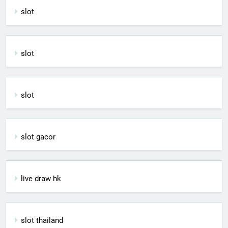
slot
slot
slot
slot gacor
live draw hk
slot thailand