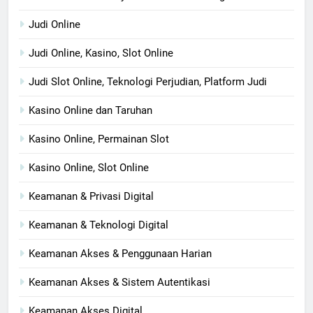
Judi Online
Judi Online, Kasino, Slot Online
Judi Slot Online, Teknologi Perjudian, Platform Judi
Kasino Online dan Taruhan
Kasino Online, Permainan Slot
Kasino Online, Slot Online
Keamanan & Privasi Digital
Keamanan & Teknologi Digital
Keamanan Akses & Penggunaan Harian
Keamanan Akses & Sistem Autentikasi
Keamanan Akses Digital