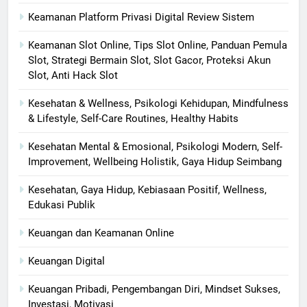
Keamanan Platform Privasi Digital Review Sistem
Keamanan Slot Online, Tips Slot Online, Panduan Pemula
Slot, Strategi Bermain Slot, Slot Gacor, Proteksi Akun
Slot, Anti Hack Slot
Kesehatan & Wellness, Psikologi Kehidupan, Mindfulness
& Lifestyle, Self-Care Routines, Healthy Habits
Kesehatan Mental & Emosional, Psikologi Modern, Self-
Improvement, Wellbeing Holistik, Gaya Hidup Seimbang
Kesehatan, Gaya Hidup, Kebiasaan Positif, Wellness,
Edukasi Publik
Keuangan dan Keamanan Online
Keuangan Digital
Keuangan Pribadi, Pengembangan Diri, Mindset Sukses,
Investasi, Motivasi