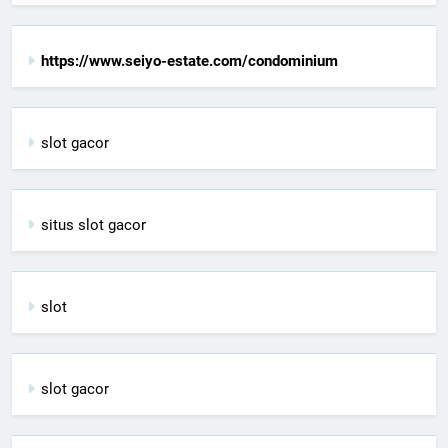
https://www.seiyo-estate.com/condominium
slot gacor
situs slot gacor
slot
slot gacor