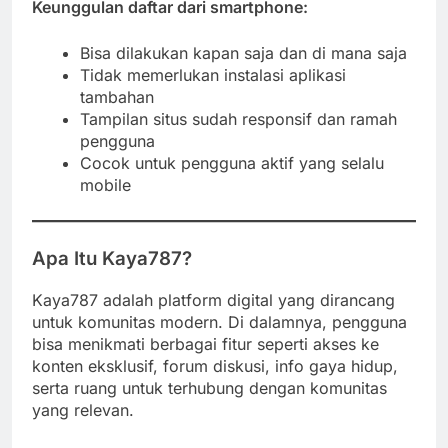
Keunggulan daftar dari smartphone:
Bisa dilakukan kapan saja dan di mana saja
Tidak memerlukan instalasi aplikasi
tambahan
Tampilan situs sudah responsif dan ramah
pengguna
Cocok untuk pengguna aktif yang selalu
mobile
Apa Itu Kaya787?
Kaya787 adalah platform digital yang dirancang
untuk komunitas modern. Di dalamnya, pengguna
bisa menikmati berbagai fitur seperti akses ke
konten eksklusif, forum diskusi, info gaya hidup,
serta ruang untuk terhubung dengan komunitas
yang relevan.