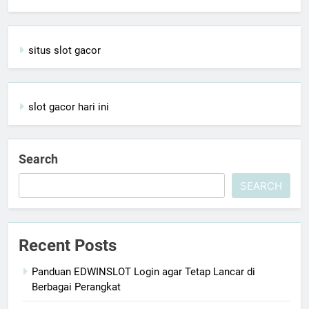
situs slot gacor
slot gacor hari ini
Search
SEARCH
Recent Posts
Panduan EDWINSLOT Login agar Tetap Lancar di
Berbagai Perangkat