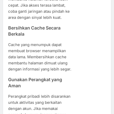
cepat. Jika akses terasa lambat,
coba ganti jaringan atau pindah ke
area dengan sinyal lebih kuat.
Bersihkan Cache Secara
Berkala
Cache yang menumpuk dapat
membuat browser menampilkan
data lama. Membersihkan cache
membantu halaman dimuat ulang
dengan informasi yang lebih segar.
Gunakan Perangkat yang
Aman
Perangkat pribadi lebih disarankan
untuk aktivitas yang berkaitan
dengan akun. Jika memakai