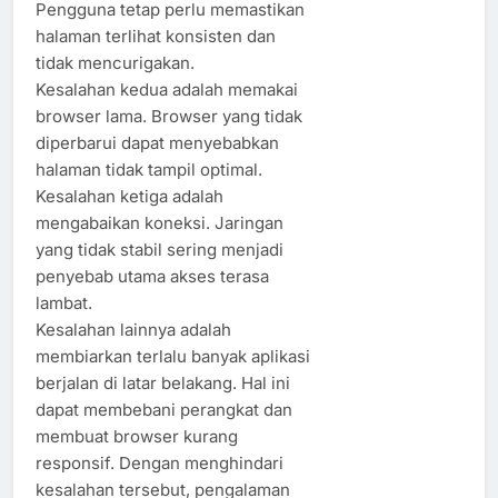
Pengguna tetap perlu memastikan
halaman terlihat konsisten dan
tidak mencurigakan.
Kesalahan kedua adalah memakai
browser lama. Browser yang tidak
diperbarui dapat menyebabkan
halaman tidak tampil optimal.
Kesalahan ketiga adalah
mengabaikan koneksi. Jaringan
yang tidak stabil sering menjadi
penyebab utama akses terasa
lambat.
Kesalahan lainnya adalah
membiarkan terlalu banyak aplikasi
berjalan di latar belakang. Hal ini
dapat membebani perangkat dan
membuat browser kurang
responsif. Dengan menghindari
kesalahan tersebut, pengalaman