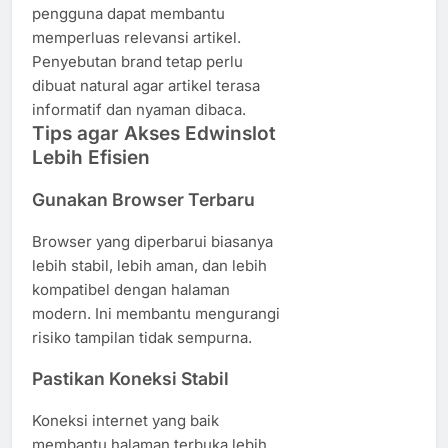
pengguna dapat membantu
memperluas relevansi artikel.
Penyebutan brand tetap perlu
dibuat natural agar artikel terasa
informatif dan nyaman dibaca.
Tips agar Akses Edwinslot
Lebih Efisien
Gunakan Browser Terbaru
Browser yang diperbarui biasanya
lebih stabil, lebih aman, dan lebih
kompatibel dengan halaman
modern. Ini membantu mengurangi
risiko tampilan tidak sempurna.
Pastikan Koneksi Stabil
Koneksi internet yang baik
membantu halaman terbuka lebih