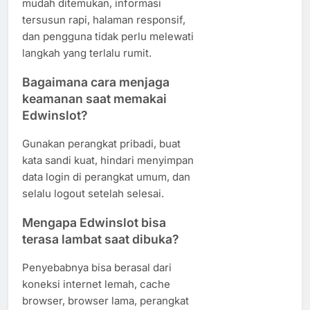
mudah ditemukan, informasi
tersusun rapi, halaman responsif,
dan pengguna tidak perlu melewati
langkah yang terlalu rumit.
Bagaimana cara menjaga
keamanan saat memakai
Edwinslot?
Gunakan perangkat pribadi, buat
kata sandi kuat, hindari menyimpan
data login di perangkat umum, dan
selalu logout setelah selesai.
Mengapa Edwinslot bisa
terasa lambat saat dibuka?
Penyebabnya bisa berasal dari
koneksi internet lemah, cache
browser, browser lama, perangkat