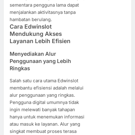
sementara pengguna lama dapat
menjalankan aktivitasnya tanpa
hambatan berulang.
Cara Edwinslot
Mendukung Akses
Layanan Lebih Efisien
Menyediakan Alur
Penggunaan yang Lebih
Ringkas
Salah satu cara utama Edwinslot
membantu efisiensi adalah melalui
alur penggunaan yang ringkas.
Pengguna digital umumnya tidak
ingin melewati banyak tahapan
hanya untuk menemukan informasi
atau masuk ke layanan. Alur yang
singkat membuat proses terasa