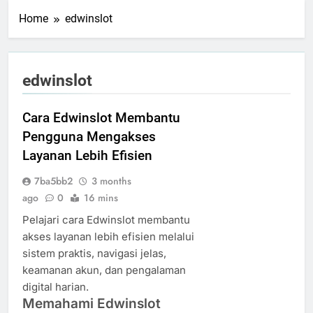
Home
edwinslot
edwinslot
Cara Edwinslot Membantu
Pengguna Mengakses
Layanan Lebih Efisien
7ba5bb2
3 months
ago
0
16 mins
Pelajari cara Edwinslot membantu
akses layanan lebih efisien melalui
sistem praktis, navigasi jelas,
keamanan akun, dan pengalaman
digital harian.
Memahami Edwinslot