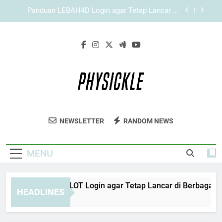
Skip
Panduan Login KAYA787 agar Tetap Lancar di
to
Berbagai Perangkat
content
Cara Mempercepat Pemuatan Halaman KAYA787
Login agar Lebih Stabil
Panduan EDWINSLOT Login agar Tetap Lancar di
Berbagai Perangkat
Panduan LEBAH4D Login agar Tetap Lancar di
Berbagai Perangkat
Panduan Login KAYA787 agar Tetap Lancar di
Berbagai Perangkat
Physickle
Jaga Kebugaran Tubuh Anda Dengan
Cara Mempercepat Pemuatan Halaman KAYA787
NEWSLETTER
RANDOM NEWS
Login agar Lebih Stabil
Physickle. Tips Kesehatan Fisik, Olahraga,
Dan Gaya Hidup Sehat Untuk Kehidupan
MENU
Aktif.
nduan EDWINSLOT Login agar Tetap Lancar di Berbagai Pera
HEADLINES
Weeks Ago