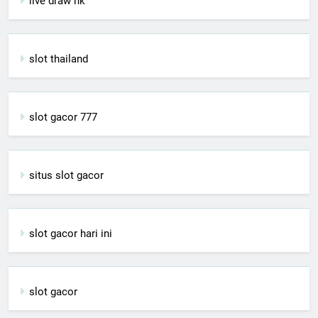
live draw hk
slot thailand
slot gacor 777
situs slot gacor
slot gacor hari ini
slot gacor