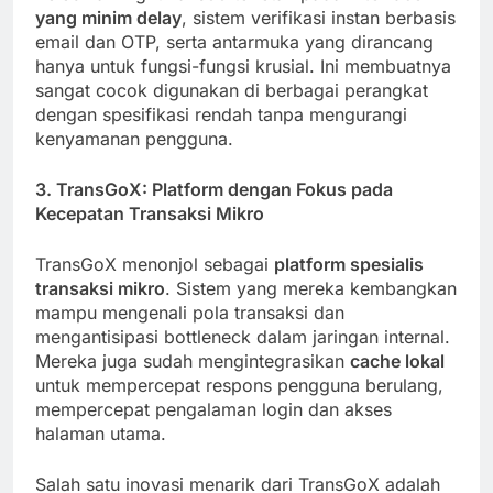
yang minim delay
, sistem verifikasi instan berbasis
email dan OTP, serta antarmuka yang dirancang
hanya untuk fungsi-fungsi krusial. Ini membuatnya
sangat cocok digunakan di berbagai perangkat
dengan spesifikasi rendah tanpa mengurangi
kenyamanan pengguna.
3. TransGoX: Platform dengan Fokus pada
Kecepatan Transaksi Mikro
TransGoX menonjol sebagai
platform spesialis
transaksi mikro
. Sistem yang mereka kembangkan
mampu mengenali pola transaksi dan
mengantisipasi bottleneck dalam jaringan internal.
Mereka juga sudah mengintegrasikan
cache lokal
untuk mempercepat respons pengguna berulang,
mempercepat pengalaman login dan akses
halaman utama.
Salah satu inovasi menarik dari TransGoX adalah