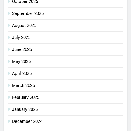
October 2025
September 2025
August 2025
July 2025
June 2025
May 2025
April 2025
March 2025
February 2025
January 2025
December 2024