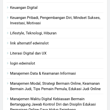
Keuangan Digital
Keuangan Pribadi, Pengembangan Diri, Mindset Sukses,
Investasi, Motivasi
Lifestyle, Teknologi, Hiburan
link alternatif edwinslot
Literasi Digital dan UX
login edwinslot
Manajemen Data & Keamanan Informasi
Manajemen Modal, Strategi Bermain Online, Keamanan
Bermain Judi, Tips Pemain Pemula, Edukasi Judi Online
Manajemen Waktu Digital Kebiasaan Bermain
Bertanggung Jawab Kontrol Diri dan Disiplin Edukasi
Permainan Online Gaya Hidup Seimbang