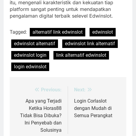
itu, mengenali karakteristik dan kekuatan tiap
platform sangat penting untuk mendapatkan
pengalaman digital terbaik selevel Edwinslot.
Tagged:
alternatif link edwinslot
edwinslot
edwinslot alternatif
edwinslot link alternatif
edwinslot login
link alternatif edwinslot
login edwinslot
Previous:
Next:
Post
navigation
Apa yang Terjadi
Login Corlaslot
Ketika Horas88
dengan Mudah di
Tidak Bisa Dibuka?
Semua Perangkat
Ini Penyebab dan
Solusinya