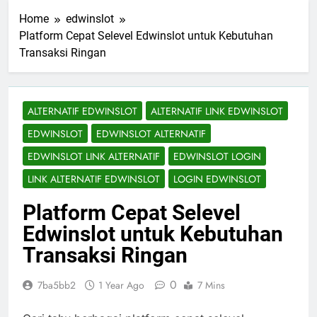
Home
edwinslot
Platform Cepat Selevel Edwinslot untuk Kebutuhan
Transaksi Ringan
ALTERNATIF EDWINSLOT
ALTERNATIF LINK EDWINSLOT
EDWINSLOT
EDWINSLOT ALTERNATIF
EDWINSLOT LINK ALTERNATIF
EDWINSLOT LOGIN
LINK ALTERNATIF EDWINSLOT
LOGIN EDWINSLOT
Platform Cepat Selevel
Edwinslot untuk Kebutuhan
Transaksi Ringan
0
7ba5bb2
1 Year Ago
7 Mins