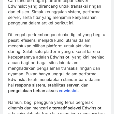
Cari tahu berbagai platform cepat selevel
Edwinslot yang dirancang untuk transaksi ringan
dan efisien. Simak keunggulan sistem, performa
server, serta fitur yang menjamin kenyamanan
pengguna dalam artikel berikut ini.
Di tengah perkembangan dunia digital yang begitu
pesat, efisiensi menjadi kunci utama dalam
menentukan pilihan platform untuk aktivitas
daring. Salah satu platform yang dikenal karena
kecepatannya adalah
Edwinslot
, yang kini menjadi
acuan bagi berbagai situs lain dalam
menghadirkan pengalaman transaksi ringan dan
nyaman. Bukan hanya unggul dalam performa,
Edwinslot telah menetapkan standar baru dalam
hal
respons sistem
,
stabilitas server
, dan
pengelolaan beban akses
edwinslot
.
Namun, bagi pengguna yang terus bergerak
dinamis dan mencari
alternatif selevel Edwinslot
,
ada sejumlah platform lain yang juga menawarkan