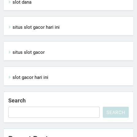
slot dana
situs slot gacor hari ini
situs slot gacor
slot gacor hari ini
Search
SEARCH