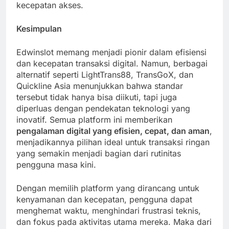
kecepatan akses.
Kesimpulan
Edwinslot memang menjadi pionir dalam efisiensi
dan kecepatan transaksi digital. Namun, berbagai
alternatif seperti LightTrans88, TransGoX, dan
Quickline Asia menunjukkan bahwa standar
tersebut tidak hanya bisa diikuti, tapi juga
diperluas dengan pendekatan teknologi yang
inovatif. Semua platform ini memberikan
pengalaman digital yang efisien, cepat, dan aman
,
menjadikannya pilihan ideal untuk transaksi ringan
yang semakin menjadi bagian dari rutinitas
pengguna masa kini.
Dengan memilih platform yang dirancang untuk
kenyamanan dan kecepatan, pengguna dapat
menghemat waktu, menghindari frustrasi teknis,
dan fokus pada aktivitas utama mereka. Maka dari