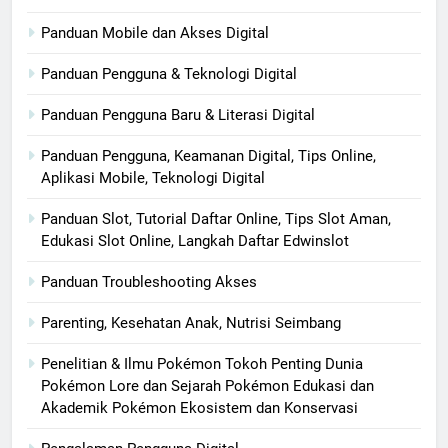
Panduan Mobile dan Akses Digital
Panduan Pengguna & Teknologi Digital
Panduan Pengguna Baru & Literasi Digital
Panduan Pengguna, Keamanan Digital, Tips Online,
Aplikasi Mobile, Teknologi Digital
Panduan Slot, Tutorial Daftar Online, Tips Slot Aman,
Edukasi Slot Online, Langkah Daftar Edwinslot
Panduan Troubleshooting Akses
Parenting, Kesehatan Anak, Nutrisi Seimbang
Penelitian & Ilmu Pokémon Tokoh Penting Dunia
Pokémon Lore dan Sejarah Pokémon Edukasi dan
Akademik Pokémon Ekosistem dan Konservasi