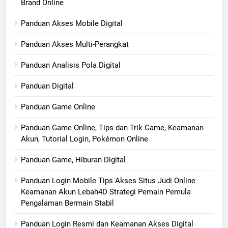
Brand Online
Panduan Akses Mobile Digital
Panduan Akses Multi-Perangkat
Panduan Analisis Pola Digital
Panduan Digital
Panduan Game Online
Panduan Game Online, Tips dan Trik Game, Keamanan
Akun, Tutorial Login, Pokémon Online
Panduan Game, Hiburan Digital
Panduan Login Mobile Tips Akses Situs Judi Online
Keamanan Akun Lebah4D Strategi Pemain Pemula
Pengalaman Bermain Stabil
Panduan Login Resmi dan Keamanan Akses Digital