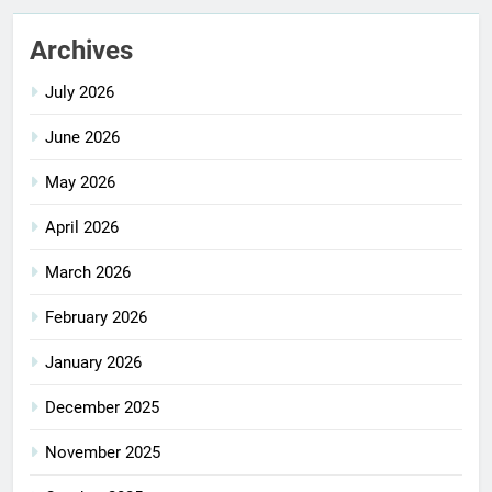
Archives
July 2026
June 2026
May 2026
April 2026
March 2026
February 2026
January 2026
December 2025
November 2025