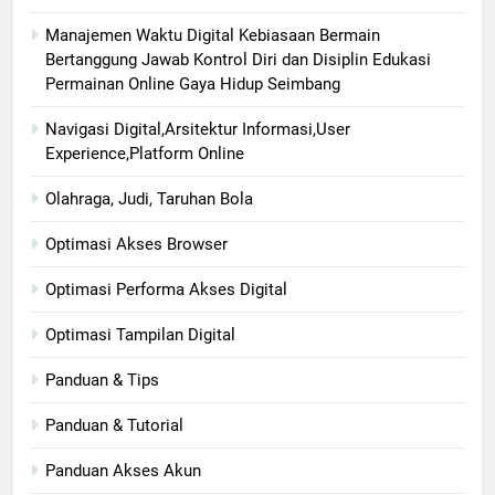
Manajemen Waktu Digital Kebiasaan Bermain
Bertanggung Jawab Kontrol Diri dan Disiplin Edukasi
Permainan Online Gaya Hidup Seimbang
Navigasi Digital,Arsitektur Informasi,User
Experience,Platform Online
Olahraga, Judi, Taruhan Bola
Optimasi Akses Browser
Optimasi Performa Akses Digital
Optimasi Tampilan Digital
Panduan & Tips
Panduan & Tutorial
Panduan Akses Akun