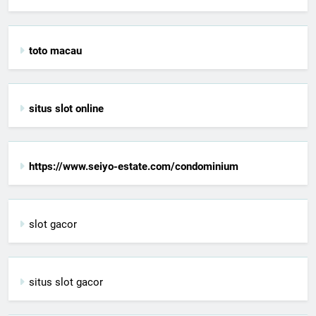
toto macau
situs slot online
https://www.seiyo-estate.com/condominium
slot gacor
situs slot gacor