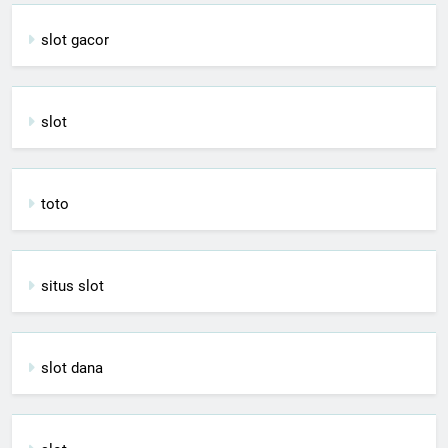
slot gacor
slot
toto
situs slot
slot dana