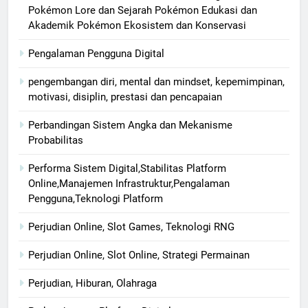
Pokémon Lore dan Sejarah Pokémon Edukasi dan
Akademik Pokémon Ekosistem dan Konservasi
Pengalaman Pengguna Digital
pengembangan diri, mental dan mindset, kepemimpinan,
motivasi, disiplin, prestasi dan pencapaian
Perbandingan Sistem Angka dan Mekanisme
Probabilitas
Performa Sistem Digital,Stabilitas Platform
Online,Manajemen Infrastruktur,Pengalaman
Pengguna,Teknologi Platform
Perjudian Online, Slot Games, Teknologi RNG
Perjudian Online, Slot Online, Strategi Permainan
Perjudian, Hiburan, Olahraga