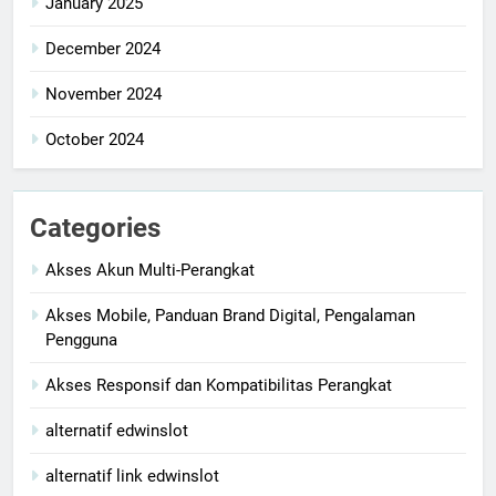
January 2025
December 2024
November 2024
October 2024
Categories
Akses Akun Multi-Perangkat
Akses Mobile, Panduan Brand Digital, Pengalaman
Pengguna
Akses Responsif dan Kompatibilitas Perangkat
alternatif edwinslot
alternatif link edwinslot