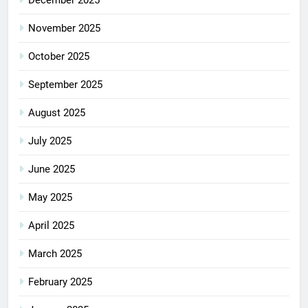
December 2025
November 2025
October 2025
September 2025
August 2025
July 2025
June 2025
May 2025
April 2025
March 2025
February 2025