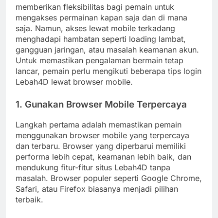
memberikan fleksibilitas bagi pemain untuk
mengakses permainan kapan saja dan di mana
saja. Namun, akses lewat mobile terkadang
menghadapi hambatan seperti loading lambat,
gangguan jaringan, atau masalah keamanan akun.
Untuk memastikan pengalaman bermain tetap
lancar, pemain perlu mengikuti beberapa tips login
Lebah4D lewat browser mobile.
1. Gunakan Browser Mobile Terpercaya
Langkah pertama adalah memastikan pemain
menggunakan browser mobile yang terpercaya
dan terbaru. Browser yang diperbarui memiliki
performa lebih cepat, keamanan lebih baik, dan
mendukung fitur-fitur situs Lebah4D tanpa
masalah. Browser populer seperti Google Chrome,
Safari, atau Firefox biasanya menjadi pilihan
terbaik.