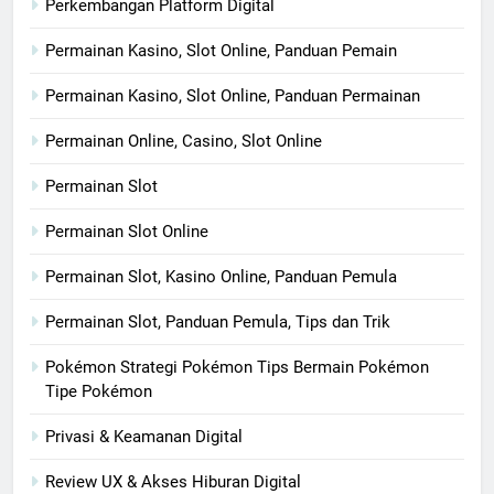
Perkembangan Platform Digital
Permainan Kasino, Slot Online, Panduan Pemain
Permainan Kasino, Slot Online, Panduan Permainan
Permainan Online, Casino, Slot Online
Permainan Slot
Permainan Slot Online
Permainan Slot, Kasino Online, Panduan Pemula
Permainan Slot, Panduan Pemula, Tips dan Trik
Pokémon Strategi Pokémon Tips Bermain Pokémon
Tipe Pokémon
Privasi & Keamanan Digital
Review UX & Akses Hiburan Digital