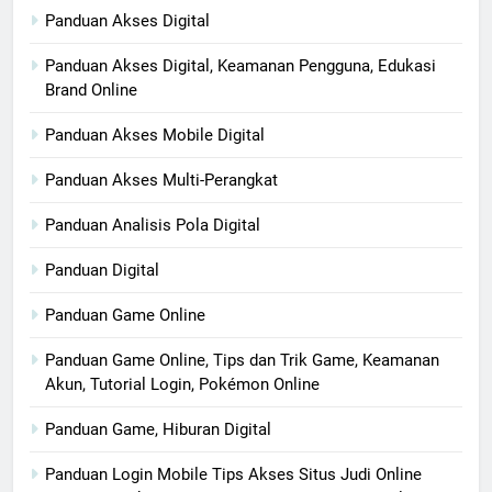
Panduan Akses Digital
Panduan Akses Digital, Keamanan Pengguna, Edukasi
Brand Online
Panduan Akses Mobile Digital
Panduan Akses Multi-Perangkat
Panduan Analisis Pola Digital
Panduan Digital
Panduan Game Online
Panduan Game Online, Tips dan Trik Game, Keamanan
Akun, Tutorial Login, Pokémon Online
Panduan Game, Hiburan Digital
Panduan Login Mobile Tips Akses Situs Judi Online