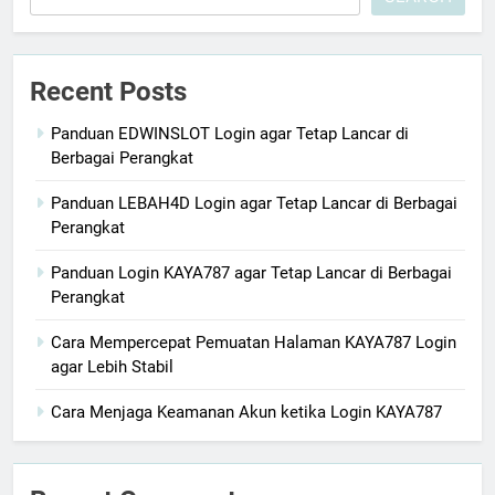
Recent Posts
Panduan EDWINSLOT Login agar Tetap Lancar di
Berbagai Perangkat
Panduan LEBAH4D Login agar Tetap Lancar di Berbagai
Perangkat
Panduan Login KAYA787 agar Tetap Lancar di Berbagai
Perangkat
Cara Mempercepat Pemuatan Halaman KAYA787 Login
agar Lebih Stabil
Cara Menjaga Keamanan Akun ketika Login KAYA787