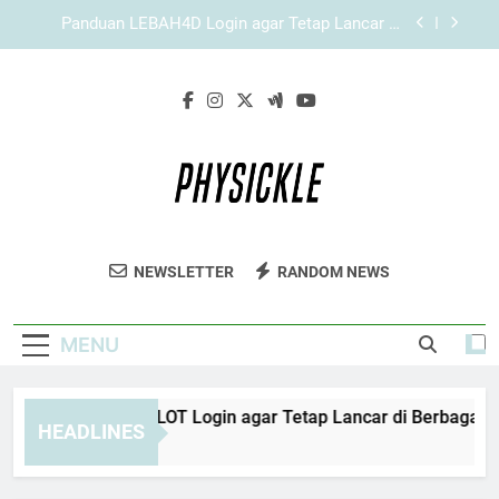
Skip
Panduan Login KAYA787 agar Tetap Lancar di
to
Berbagai Perangkat
content
Cara Mempercepat Pemuatan Halaman KAYA787
Login agar Lebih Stabil
Panduan EDWINSLOT Login agar Tetap Lancar di
Berbagai Perangkat
Panduan LEBAH4D Login agar Tetap Lancar di
Berbagai Perangkat
Panduan Login KAYA787 agar Tetap Lancar di
Berbagai Perangkat
Physickle
Jaga Kebugaran Tubuh Anda Dengan
Cara Mempercepat Pemuatan Halaman KAYA787
NEWSLETTER
RANDOM NEWS
Login agar Lebih Stabil
Physickle. Tips Kesehatan Fisik, Olahraga,
Dan Gaya Hidup Sehat Untuk Kehidupan
MENU
Aktif.
nduan EDWINSLOT Login agar Tetap Lancar di Berbagai Pera
HEADLINES
Weeks Ago