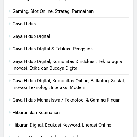
Gaming, Slot Online, Strategi Permainan
Gaya Hidup
Gaya Hidup Digital
Gaya Hidup Digital & Edukasi Pengguna
Gaya Hidup Digital, Komunitas & Edukasi, Teknologi &
Inovasi, Etika dan Budaya Digital
Gaya Hidup Digital, Komunitas Online, Psikologi Sosial,
Inovasi Teknologi, Interaksi Modern
Gaya Hidup Mahasiswa / Teknologi & Gaming Ringan
Hiburan dan Keamanan
Hiburan Digital, Edukasi Keyword, Literasi Online