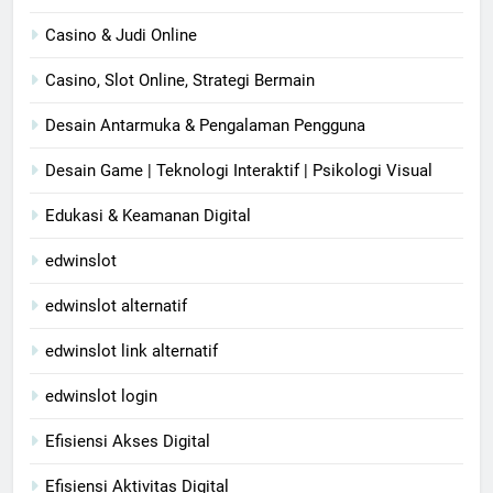
Casino & Judi Online
Casino, Slot Online, Strategi Bermain
Desain Antarmuka & Pengalaman Pengguna
Desain Game | Teknologi Interaktif | Psikologi Visual
Edukasi & Keamanan Digital
edwinslot
edwinslot alternatif
edwinslot link alternatif
edwinslot login
Efisiensi Akses Digital
Efisiensi Aktivitas Digital