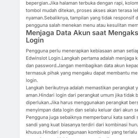
bepergian.Jika halaman terbuka dengan rapi, kolom 
tombol mudah ditekan, proses akses akan terasa le
nyaman.Sebaliknya, tampilan yang tidak responsif
pengguna salah menekan menu atau kesulitan mem
Menjaga Data Akun saat Mengaks
Login
Pengguna perlu menerapkan kebiasaan aman setia
Edwinslot Login.Langkah pertama adalah menjaga 
dan password.Jangan membagikan data akun kepad
termasuk pihak yang mengaku dapat membantu men
login.
Langkah berikutnya adalah memastikan perangkat 
aman.Hindari login dari perangkat umum jika tidak 
diperlukan.Jika harus menggunakan perangkat bers
menyimpan data login dan selalu keluar dari akun se
Pengguna juga sebaiknya memperbarui kata sandi s
sandi yang kuat biasanya terdiri dari kombinasi huru
khusus.Hindari penggunaan kombinasi yang terlalu