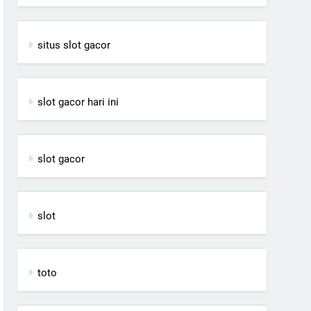
situs slot gacor
slot gacor hari ini
slot gacor
slot
toto