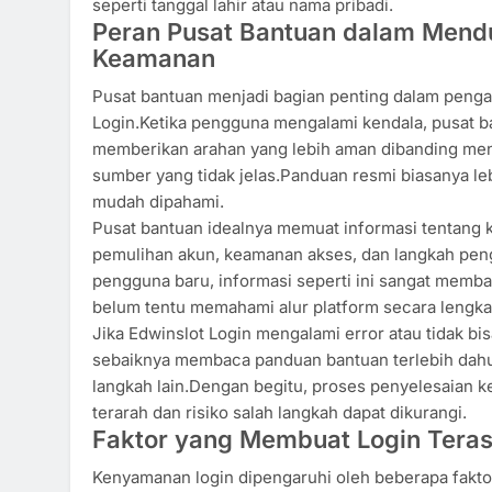
seperti tanggal lahir atau nama pribadi.
Peran Pusat Bantuan dalam Men
Keamanan
Pusat bantuan menjadi bagian penting dalam peng
Login.Ketika pengguna mengalami kendala, pusat b
memberikan arahan yang lebih aman dibanding menc
sumber yang tidak jelas.Panduan resmi biasanya leb
mudah dipahami.
Pusat bantuan idealnya memuat informasi tentang k
pemulihan akun, keamanan akses, dan langkah pen
pengguna baru, informasi seperti ini sangat memb
belum tentu memahami alur platform secara lengka
Jika Edwinslot Login mengalami error atau tidak bi
sebaiknya membaca panduan bantuan terlebih da
langkah lain.Dengan begitu, proses penyelesaian k
terarah dan risiko salah langkah dapat dikurangi.
Faktor yang Membuat Login Tera
Kenyamanan login dipengaruhi oleh beberapa fakto