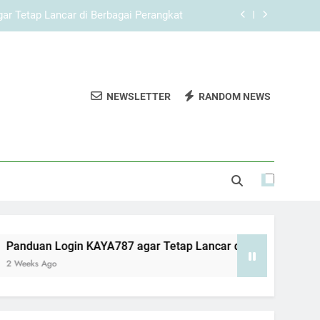
r Tetap Lancar di Berbagai Perangkat
r Tetap Lancar di Berbagai Perangkat
man KAYA787 Login agar Lebih Stabil
NEWSLETTER
RANDOM NEWS
r Tetap Lancar di Berbagai Perangkat
r Tetap Lancar di Berbagai Perangkat
hraga, Dan Gaya Hidup Sehat Untuk Kehidupan Aktif.
r Tetap Lancar di Berbagai Perangkat
man KAYA787 Login agar Lebih Stabil
gin KAYA787 agar Tetap Lancar di Berbagai Perangkat