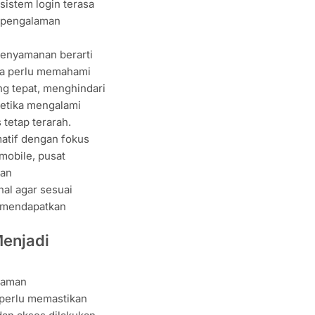
sistem login terasa
 pengalaman
kenyamanan berarti
na perlu memahami
g tepat, menghindari
etika mengalami
tetap terarah.
matif dengan fokus
mobile, pusat
kan
al agar sesuai
 mendapatkan
enjadi
laman
 perlu memastikan