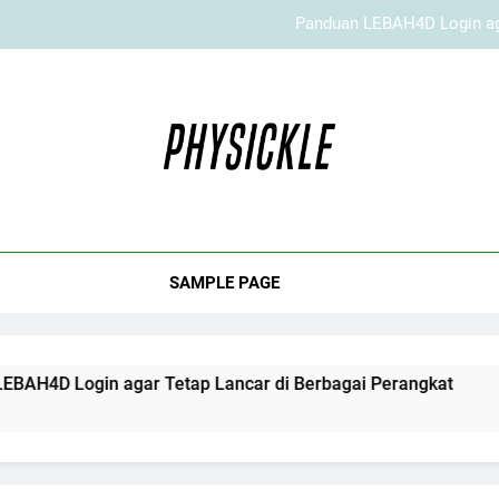
Panduan LEBAH4D Login aga
Panduan Login KAYA787 aga
Cara Mempercepat Pemuatan Hala
Panduan EDWINSLOT Login aga
sickle
Panduan LEBAH4D Login aga
garan Tubuh Anda Dengan Physickle. Tips Kesehatan Fisik, Ola
Panduan Login KAYA787 aga
SAMPLE PAGE
Cara Mempercepat Pemuatan Hala
n agar Tetap Lancar di Berbagai Perangkat
Panduan Lo
2 Weeks Ago