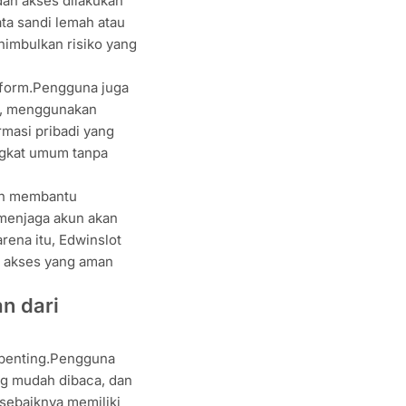
dan akses dilakukan
ata sandi lemah atau
imbulkan risiko yang
tform.Pengguna juga
a, menggunakan
rmasi pribadi yang
ngkat umum tanpa
an membantu
menjaga akun akan
ena itu, Edwinslot
n akses yang aman
n dari
 penting.Pengguna
ng mudah dibaca, dan
 sebaiknya memiliki