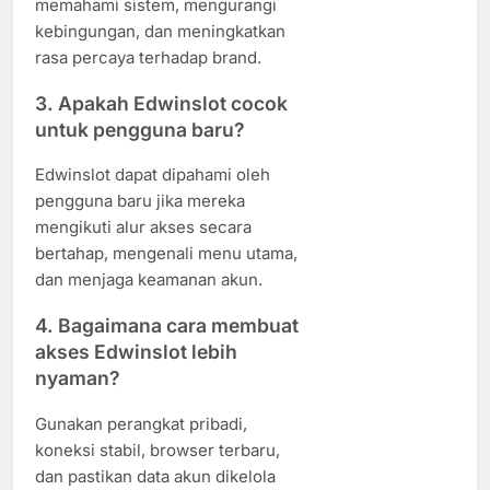
memahami sistem, mengurangi
kebingungan, dan meningkatkan
rasa percaya terhadap brand.
3. Apakah Edwinslot cocok
untuk pengguna baru?
Edwinslot dapat dipahami oleh
pengguna baru jika mereka
mengikuti alur akses secara
bertahap, mengenali menu utama,
dan menjaga keamanan akun.
4. Bagaimana cara membuat
akses Edwinslot lebih
nyaman?
Gunakan perangkat pribadi,
koneksi stabil, browser terbaru,
dan pastikan data akun dikelola