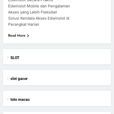
Edwinslot Mobile dan Pengalaman
Akses yang Lebih Fleksibel
Solusi Kendala Akses Edwinslot di
Perangkat Harian
Read More
SLOT
slot gacor
toto macau