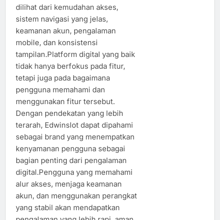
dilihat dari kemudahan akses,
sistem navigasi yang jelas,
keamanan akun, pengalaman
mobile, dan konsistensi
tampilan.Platform digital yang baik
tidak hanya berfokus pada fitur,
tetapi juga pada bagaimana
pengguna memahami dan
menggunakan fitur tersebut.
Dengan pendekatan yang lebih
terarah, Edwinslot dapat dipahami
sebagai brand yang menempatkan
kenyamanan pengguna sebagai
bagian penting dari pengalaman
digital.Pengguna yang memahami
alur akses, menjaga keamanan
akun, dan menggunakan perangkat
yang stabil akan mendapatkan
pengalaman yang lebih rapi, aman,