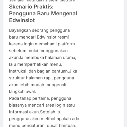
Skenario Praktis:
Pengguna Baru Mengenal
Edwinslot
Bayangkan seorang pengguna
baru mencari Edwinslot resmi
karena ingin memahami platform
sebelum mulai menggunakan
akun.Ia membuka halaman utama,
lalu memperhatikan menu,
instruksi, dan bagian bantuan.Jika
struktur halaman rapi, pengguna
akan lebih mudah mengenali
langkah awal.
Pada tahap pertama, pengguna
biasanya mencari area login atau
informasi akun.Setelah itu,
pengguna akan melihat apakah ada
menu pengaturan, pusat bantuan,