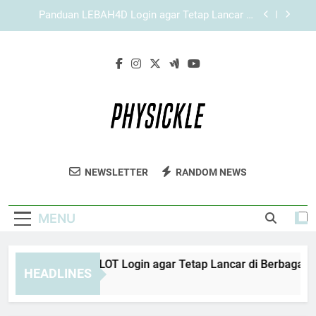
Skip
Panduan Login KAYA787 agar Tetap Lancar di
to
Berbagai Perangkat
content
Cara Mempercepat Pemuatan Halaman KAYA787
Login agar Lebih Stabil
Panduan EDWINSLOT Login agar Tetap Lancar di
Berbagai Perangkat
Panduan LEBAH4D Login agar Tetap Lancar di
Berbagai Perangkat
Panduan Login KAYA787 agar Tetap Lancar di
Berbagai Perangkat
Physickle
Jaga Kebugaran Tubuh Anda Dengan
Cara Mempercepat Pemuatan Halaman KAYA787
NEWSLETTER
RANDOM NEWS
Login agar Lebih Stabil
Physickle. Tips Kesehatan Fisik, Olahraga,
Dan Gaya Hidup Sehat Untuk Kehidupan
MENU
Aktif.
nduan EDWINSLOT Login agar Tetap Lancar di Berbagai Pera
HEADLINES
Weeks Ago