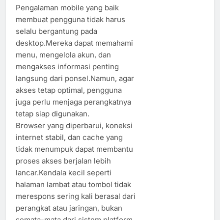
Pengalaman mobile yang baik
membuat pengguna tidak harus
selalu bergantung pada
desktop.Mereka dapat memahami
menu, mengelola akun, dan
mengakses informasi penting
langsung dari ponsel.Namun, agar
akses tetap optimal, pengguna
juga perlu menjaga perangkatnya
tetap siap digunakan.
Browser yang diperbarui, koneksi
internet stabil, dan cache yang
tidak menumpuk dapat membantu
proses akses berjalan lebih
lancar.Kendala kecil seperti
halaman lambat atau tombol tidak
merespons sering kali berasal dari
perangkat atau jaringan, bukan
semata-mata dari sistem platform.