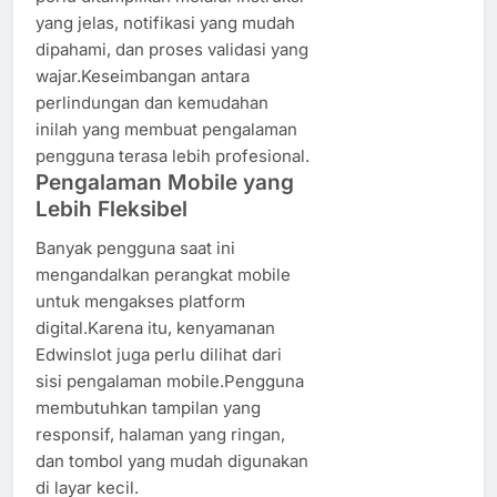
yang jelas, notifikasi yang mudah
dipahami, dan proses validasi yang
wajar.Keseimbangan antara
perlindungan dan kemudahan
inilah yang membuat pengalaman
pengguna terasa lebih profesional.
Pengalaman Mobile yang
Lebih Fleksibel
Banyak pengguna saat ini
mengandalkan perangkat mobile
untuk mengakses platform
digital.Karena itu, kenyamanan
Edwinslot juga perlu dilihat dari
sisi pengalaman mobile.Pengguna
membutuhkan tampilan yang
responsif, halaman yang ringan,
dan tombol yang mudah digunakan
di layar kecil.