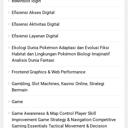
edwinslot login
Efisiensi Akses Digital
Efisiensi Aktivitas Digital
Efisiensi Layanan Digital
Ekologi Dunia Pokémon Adaptasi dan Evolusi Fiksi
Habitat dan Lingkungan Pokémon Biologi Imajinatif
Analisis Dunia Fantasi
Frontend Graphics & Web Performance
Gambling, Slot Machines, Kasino Online, Strategi
Bermain
Game
Game Awareness & Map Control Player Skill
Improvement Game Strategy & Navigation Competitive
Gaming Essentials Tactical Movement & Decision