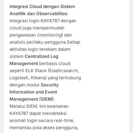
Integrasi Cloud dengan Sistem
Analitik dan Observabilitas
Integrasi login KAYA787 dengan
cloud juga mempermudah
pengawasan (
monitoring
) dan
analisis perilaku pengguna.Setiap
aktivitas login terekam dalam
sistem
Centralized Log
Management
berbasis cloud
seperti ELK Stack (Elasticsearch,
Logstash, Kibana) yang terhubung
dengan modul
Security
Information and Event
Management (SIEM)
.
Melalui SIEM, tim keamanan
KAYA787 dapat mendeteksi
anomali login secara real-time,
memantau pola akses pengguna,