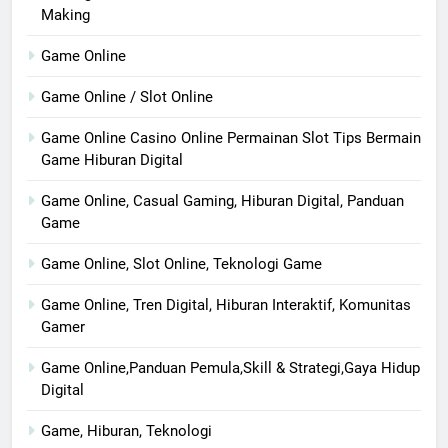
Making
Game Online
Game Online / Slot Online
Game Online Casino Online Permainan Slot Tips Bermain
Game Hiburan Digital
Game Online, Casual Gaming, Hiburan Digital, Panduan
Game
Game Online, Slot Online, Teknologi Game
Game Online, Tren Digital, Hiburan Interaktif, Komunitas
Gamer
Game Online,Panduan Pemula,Skill & Strategi,Gaya Hidup
Digital
Game, Hiburan, Teknologi