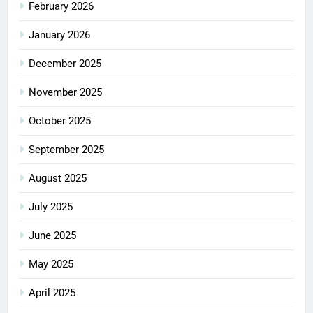
February 2026
January 2026
December 2025
November 2025
October 2025
September 2025
August 2025
July 2025
June 2025
May 2025
April 2025