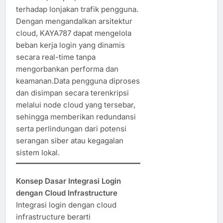
terhadap lonjakan trafik pengguna.
Dengan mengandalkan arsitektur
cloud, KAYA787 dapat mengelola
beban kerja login yang dinamis
secara real-time tanpa
mengorbankan performa dan
keamanan.Data pengguna diproses
dan disimpan secara terenkripsi
melalui node cloud yang tersebar,
sehingga memberikan redundansi
serta perlindungan dari potensi
serangan siber atau kegagalan
sistem lokal.
Konsep Dasar Integrasi Login
dengan Cloud Infrastructure
Integrasi login dengan cloud
infrastructure berarti