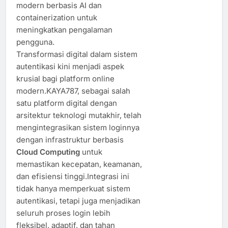
modern berbasis AI dan
containerization untuk
meningkatkan pengalaman
pengguna.
Transformasi digital dalam sistem
autentikasi kini menjadi aspek
krusial bagi platform online
modern.KAYA787, sebagai salah
satu platform digital dengan
arsitektur teknologi mutakhir, telah
mengintegrasikan sistem loginnya
dengan infrastruktur berbasis
Cloud Computing
untuk
memastikan kecepatan, keamanan,
dan efisiensi tinggi.Integrasi ini
tidak hanya memperkuat sistem
autentikasi, tetapi juga menjadikan
seluruh proses login lebih
fleksibel, adaptif, dan tahan