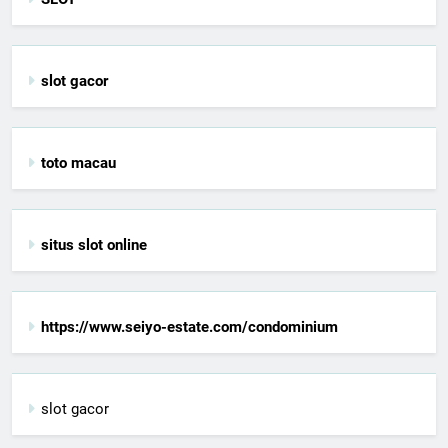
slot gacor
toto macau
situs slot online
https://www.seiyo-estate.com/condominium
slot gacor