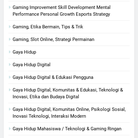
Gaming Improvement Skill Development Mental
Performance Personal Growth Esports Strategy
Gaming, Etika Bermain, Tips & Trik
Gaming, Slot Online, Strategi Permainan
Gaya Hidup
Gaya Hidup Digital
Gaya Hidup Digital & Edukasi Pengguna
Gaya Hidup Digital, Komunitas & Edukasi, Teknologi &
Inovasi, Etika dan Budaya Digital
Gaya Hidup Digital, Komunitas Online, Psikologi Sosial,
Inovasi Teknologi, Interaksi Modern
Gaya Hidup Mahasiswa / Teknologi & Gaming Ringan