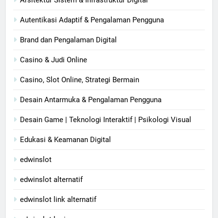
Autentikasi Adaptif & Pengalaman Pengguna
Brand dan Pengalaman Digital
Casino & Judi Online
Casino, Slot Online, Strategi Bermain
Desain Antarmuka & Pengalaman Pengguna
Desain Game | Teknologi Interaktif | Psikologi Visual
Edukasi & Keamanan Digital
edwinslot
edwinslot alternatif
edwinslot link alternatif