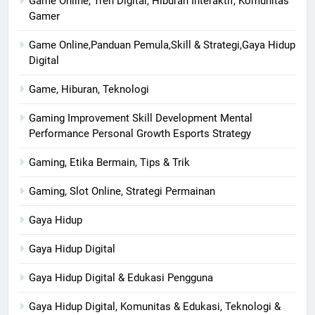
Game Online, Tren Digital, Hiburan Interaktif, Komunitas
Gamer
Game Online,Panduan Pemula,Skill & Strategi,Gaya Hidup
Digital
Game, Hiburan, Teknologi
Gaming Improvement Skill Development Mental
Performance Personal Growth Esports Strategy
Gaming, Etika Bermain, Tips & Trik
Gaming, Slot Online, Strategi Permainan
Gaya Hidup
Gaya Hidup Digital
Gaya Hidup Digital & Edukasi Pengguna
Gaya Hidup Digital, Komunitas & Edukasi, Teknologi &