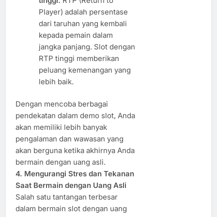
tinggi:
RTP (Return to
Player) adalah persentase
dari taruhan yang kembali
kepada pemain dalam
jangka panjang. Slot dengan
RTP tinggi memberikan
peluang kemenangan yang
lebih baik.
Dengan mencoba berbagai
pendekatan dalam demo slot, Anda
akan memiliki lebih banyak
pengalaman dan wawasan yang
akan berguna ketika akhirnya Anda
bermain dengan uang asli.
4. Mengurangi Stres dan Tekanan
Saat Bermain dengan Uang Asli
Salah satu tantangan terbesar
dalam bermain slot dengan uang