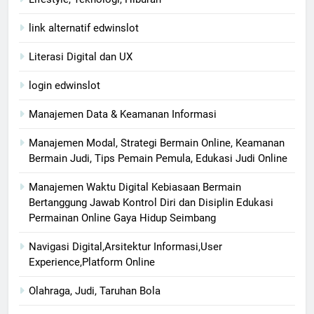
link alternatif edwinslot
Literasi Digital dan UX
login edwinslot
Manajemen Data & Keamanan Informasi
Manajemen Modal, Strategi Bermain Online, Keamanan
Bermain Judi, Tips Pemain Pemula, Edukasi Judi Online
Manajemen Waktu Digital Kebiasaan Bermain
Bertanggung Jawab Kontrol Diri dan Disiplin Edukasi
Permainan Online Gaya Hidup Seimbang
Navigasi Digital,Arsitektur Informasi,User
Experience,Platform Online
Olahraga, Judi, Taruhan Bola