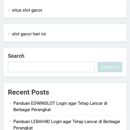
situs slot gacor
slot gacor hari ini
Search
SEARCH
Recent Posts
Panduan EDWINSLOT Login agar Tetap Lancar di
Berbagai Perangkat
Panduan LEBAH4D Login agar Tetap Lancar di Berbagai
Perangkat