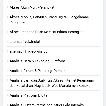
Akses Akun Multi-Perangkat
Akses Mobile, Panduan Brand Digital, Pengalaman
Pengguna
Akses Responsif dan Kompatibilitas Perangkat
alternatif edwinslot
alternatif link edwinslot
Analisis Data & Teknologi Platform
Analisis Forum & Psikologi Pemain
Analisis Jaringan,Stabilitas Akses Internet,Keamanan
dan Kepatuhan,Diagnostik Web,Manajemen Koneksi
Analisis Platform Digital
Analisis Sistem Permainan, Studi Pola Interaksi,