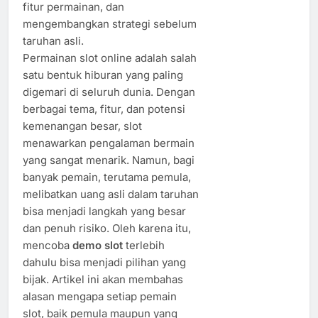
fitur permainan, dan
mengembangkan strategi sebelum
taruhan asli.
Permainan slot online adalah salah
satu bentuk hiburan yang paling
digemari di seluruh dunia. Dengan
berbagai tema, fitur, dan potensi
kemenangan besar, slot
menawarkan pengalaman bermain
yang sangat menarik. Namun, bagi
banyak pemain, terutama pemula,
melibatkan uang asli dalam taruhan
bisa menjadi langkah yang besar
dan penuh risiko. Oleh karena itu,
mencoba
demo slot
terlebih
dahulu bisa menjadi pilihan yang
bijak. Artikel ini akan membahas
alasan mengapa setiap pemain
slot, baik pemula maupun yang