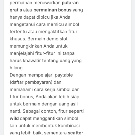
permainan menawarkan
putaran
gratis
atau
permainan bonus
yang
hanya dapat dipicu jika Anda
mengetahui cara memicu simbol
tertentu atau mengaktifkan fitur
khusus. Bermain demo slot
memungkinkan Anda untuk
menjelajahi fitur-fitur ini tanpa
harus khawatir tentang uang yang
hilang.
Dengan mempelajari paytable
(daftar pembayaran) dan
memahami cara kerja simbol dan
fitur bonus, Anda akan lebih siap
untuk bermain dengan uang asli
nanti. Sebagai contoh, fitur seperti
wild
dapat menggantikan simbol
lain untuk membentuk kombinasi
yang lebih baik, sementara
scatter