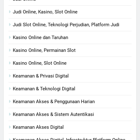
Judi Online, Kasino, Slot Online
Judi Slot Online, Teknologi Perjudian, Platform Judi
Kasino Online dan Taruhan
Kasino Online, Permainan Slot
Kasino Online, Slot Online
Keamanan & Privasi Digital
Keamanan & Teknologi Digital
Keamanan Akses & Penggunaan Harian
Keamanan Akses & Sistem Autentikasi
Keamanan Akses Digital