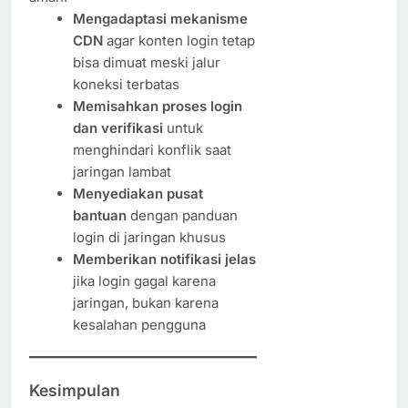
Mengadaptasi mekanisme
CDN
agar konten login tetap
bisa dimuat meski jalur
koneksi terbatas
Memisahkan proses login
dan verifikasi
untuk
menghindari konflik saat
jaringan lambat
Menyediakan pusat
bantuan
dengan panduan
login di jaringan khusus
Memberikan notifikasi jelas
jika login gagal karena
jaringan, bukan karena
kesalahan pengguna
Kesimpulan