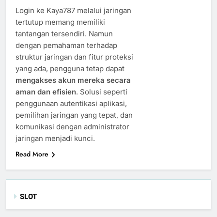
Login ke Kaya787 melalui jaringan
tertutup memang memiliki
tantangan tersendiri. Namun
dengan pemahaman terhadap
struktur jaringan dan fitur proteksi
yang ada, pengguna tetap dapat
mengakses akun mereka secara
aman dan efisien
. Solusi seperti
penggunaan autentikasi aplikasi,
pemilihan jaringan yang tepat, dan
komunikasi dengan administrator
jaringan menjadi kunci.
Read More
SLOT