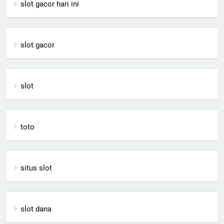
slot gacor hari ini
slot gacor
slot
toto
situs slot
slot dana