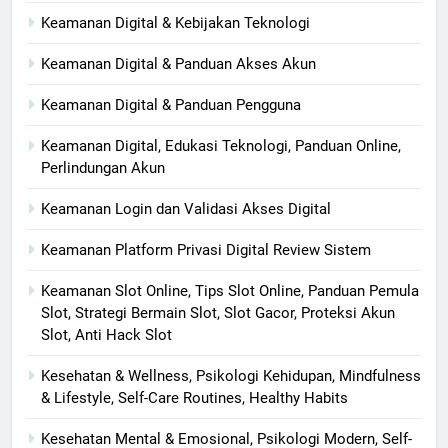
Keamanan Digital & Kebijakan Teknologi
Keamanan Digital & Panduan Akses Akun
Keamanan Digital & Panduan Pengguna
Keamanan Digital, Edukasi Teknologi, Panduan Online,
Perlindungan Akun
Keamanan Login dan Validasi Akses Digital
Keamanan Platform Privasi Digital Review Sistem
Keamanan Slot Online, Tips Slot Online, Panduan Pemula
Slot, Strategi Bermain Slot, Slot Gacor, Proteksi Akun
Slot, Anti Hack Slot
Kesehatan & Wellness, Psikologi Kehidupan, Mindfulness
& Lifestyle, Self-Care Routines, Healthy Habits
Kesehatan Mental & Emosional, Psikologi Modern, Self-