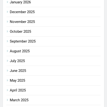
January 2026
December 2025
November 2025
October 2025
September 2025
August 2025
July 2025
June 2025
May 2025
April 2025
March 2025