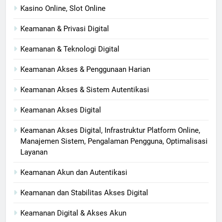
Kasino Online, Slot Online
Keamanan & Privasi Digital
Keamanan & Teknologi Digital
Keamanan Akses & Penggunaan Harian
Keamanan Akses & Sistem Autentikasi
Keamanan Akses Digital
Keamanan Akses Digital, Infrastruktur Platform Online,
Manajemen Sistem, Pengalaman Pengguna, Optimalisasi
Layanan
Keamanan Akun dan Autentikasi
Keamanan dan Stabilitas Akses Digital
Keamanan Digital & Akses Akun