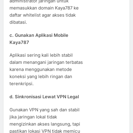
administrator jaringan untuk
memasukkan domain Kaya787 ke
daftar whitelist agar akses tidak
dibatasi.
c.
Gunakan Aplikasi Mobile
Kaya787
Aplikasi sering kali lebih stabil
dalam menangani jaringan terbatas
karena menggunakan metode
koneksi yang lebih ringan dan
terenkripsi.
d.
Sinkronisasi Lewat VPN Legal
Gunakan VPN yang sah dan stabil
jika jaringan lokal tidak
mengizinkan akses langsung, tapi
pastikan lokasi VPN tidak memicu