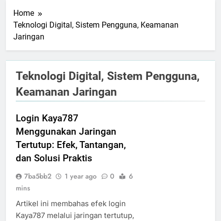
Home
Teknologi Digital, Sistem Pengguna, Keamanan
Jaringan
Teknologi Digital, Sistem Pengguna,
Keamanan Jaringan
Login Kaya787
Menggunakan Jaringan
Tertutup: Efek, Tantangan,
dan Solusi Praktis
7ba5bb2
1 year ago
0
6
mins
Artikel ini membahas efek login
Kaya787 melalui jaringan tertutup,