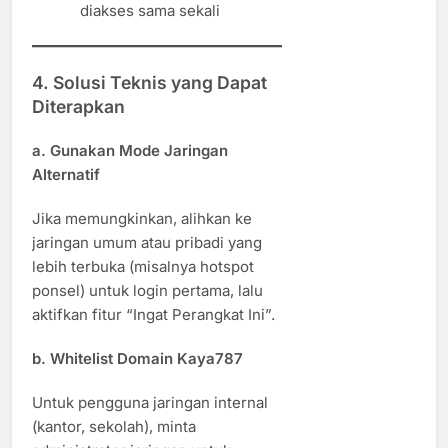
diakses sama sekali
4. Solusi Teknis yang Dapat
Diterapkan
a.
Gunakan Mode Jaringan
Alternatif
Jika memungkinkan, alihkan ke
jaringan umum atau pribadi yang
lebih terbuka (misalnya hotspot
ponsel) untuk login pertama, lalu
aktifkan fitur “Ingat Perangkat Ini”.
b.
Whitelist Domain Kaya787
Untuk pengguna jaringan internal
(kantor, sekolah), minta