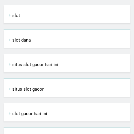
slot
slot dana
situs slot gacor hari ini
situs slot gacor
slot gacor hari ini