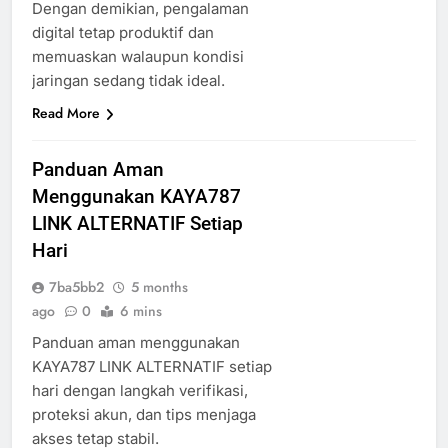
Dengan demikian, pengalaman
digital tetap produktif dan
memuaskan walaupun kondisi
jaringan sedang tidak ideal.
Read More
Panduan Aman
Menggunakan KAYA787
LINK ALTERNATIF Setiap
Hari
7ba5bb2
5 months
ago
0
6 mins
Panduan aman menggunakan
KAYA787 LINK ALTERNATIF setiap
hari dengan langkah verifikasi,
proteksi akun, dan tips menjaga
akses tetap stabil.