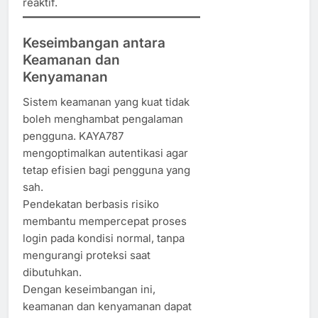
reaktif.
Keseimbangan antara
Keamanan dan
Kenyamanan
Sistem keamanan yang kuat tidak
boleh menghambat pengalaman
pengguna. KAYA787
mengoptimalkan autentikasi agar
tetap efisien bagi pengguna yang
sah.
Pendekatan berbasis risiko
membantu mempercepat proses
login pada kondisi normal, tanpa
mengurangi proteksi saat
dibutuhkan.
Dengan keseimbangan ini,
keamanan dan kenyamanan dapat