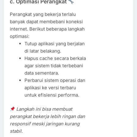
c. Optimasi Perangkat
Perangkat yang bekerja terlalu
banyak dapat membebani koneksi
internet. Berikut beberapa langkah
optimasi:
Tutup aplikasi yang berjalan
di latar belakang.
Hapus cache secara berkala
agar sistem tidak terbebani
data sementara.
Perbarui sistem operasi dan
aplikasi ke versi terbaru
untuk efisiensi performa.
Langkah ini bisa membuat
perangkat bekerja lebih ringan dan
responsif meski jaringan kurang
stabil.