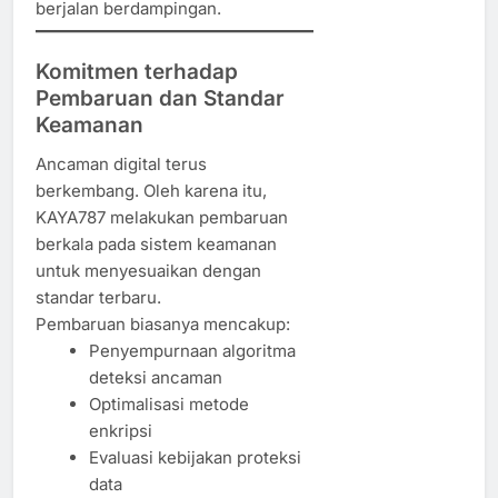
berjalan berdampingan.
Komitmen terhadap
Pembaruan dan Standar
Keamanan
Ancaman digital terus
berkembang. Oleh karena itu,
KAYA787 melakukan pembaruan
berkala pada sistem keamanan
untuk menyesuaikan dengan
standar terbaru.
Pembaruan biasanya mencakup:
Penyempurnaan algoritma
deteksi ancaman
Optimalisasi metode
enkripsi
Evaluasi kebijakan proteksi
data