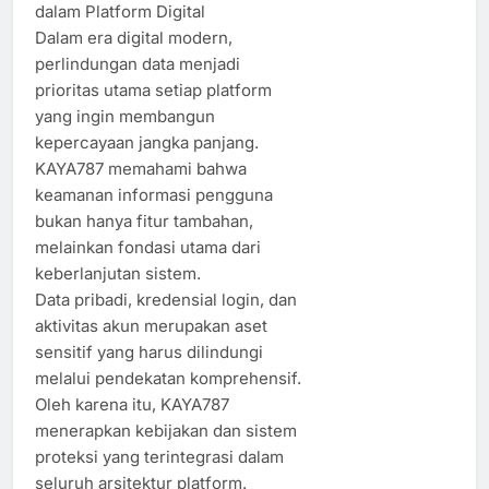
dalam Platform Digital
Dalam era digital modern,
perlindungan data menjadi
prioritas utama setiap platform
yang ingin membangun
kepercayaan jangka panjang.
KAYA787 memahami bahwa
keamanan informasi pengguna
bukan hanya fitur tambahan,
melainkan fondasi utama dari
keberlanjutan sistem.
Data pribadi, kredensial login, dan
aktivitas akun merupakan aset
sensitif yang harus dilindungi
melalui pendekatan komprehensif.
Oleh karena itu, KAYA787
menerapkan kebijakan dan sistem
proteksi yang terintegrasi dalam
seluruh arsitektur platform.