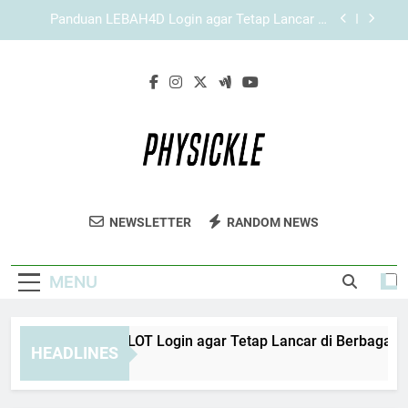
Skip
Panduan Login KAYA787 agar Tetap Lancar di
to
Berbagai Perangkat
content
Cara Mempercepat Pemuatan Halaman KAYA787
Login agar Lebih Stabil
Panduan EDWINSLOT Login agar Tetap Lancar di
Berbagai Perangkat
Panduan LEBAH4D Login agar Tetap Lancar di
Berbagai Perangkat
Panduan Login KAYA787 agar Tetap Lancar di
Berbagai Perangkat
Physickle
Jaga Kebugaran Tubuh Anda Dengan
Cara Mempercepat Pemuatan Halaman KAYA787
NEWSLETTER
RANDOM NEWS
Login agar Lebih Stabil
Physickle. Tips Kesehatan Fisik, Olahraga,
Dan Gaya Hidup Sehat Untuk Kehidupan
MENU
Aktif.
nduan EDWINSLOT Login agar Tetap Lancar di Berbagai Pera
HEADLINES
Weeks Ago