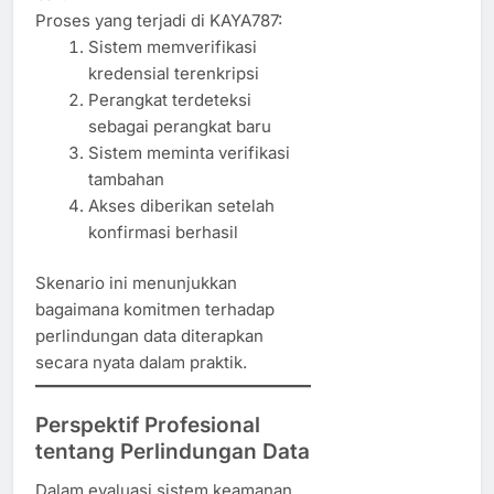
Proses yang terjadi di KAYA787:
Sistem memverifikasi
kredensial terenkripsi
Perangkat terdeteksi
sebagai perangkat baru
Sistem meminta verifikasi
tambahan
Akses diberikan setelah
konfirmasi berhasil
Skenario ini menunjukkan
bagaimana komitmen terhadap
perlindungan data diterapkan
secara nyata dalam praktik.
Perspektif Profesional
tentang Perlindungan Data
Dalam evaluasi sistem keamanan