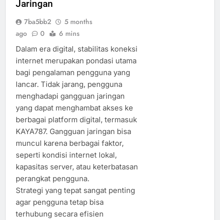
Jaringan
7ba5bb2
5 months
ago
0
6 mins
Dalam era digital, stabilitas koneksi
internet merupakan pondasi utama
bagi pengalaman pengguna yang
lancar. Tidak jarang, pengguna
menghadapi gangguan jaringan
yang dapat menghambat akses ke
berbagai platform digital, termasuk
KAYA787. Gangguan jaringan bisa
muncul karena berbagai faktor,
seperti kondisi internet lokal,
kapasitas server, atau keterbatasan
perangkat pengguna.
Strategi yang tepat sangat penting
agar pengguna tetap bisa
terhubung secara efisien