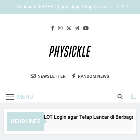
Skip
Panduan Login KAYA787 agar Tetap Lancar di
to
Berbagai Perangkat
content
Cara Mempercepat Pemuatan Halaman KAYA787
Login agar Lebih Stabil
Panduan EDWINSLOT Login agar Tetap Lancar di
Berbagai Perangkat
Panduan LEBAH4D Login agar Tetap Lancar di
Berbagai Perangkat
Panduan Login KAYA787 agar Tetap Lancar di
Berbagai Perangkat
Physickle
Jaga Kebugaran Tubuh Anda Dengan
Cara Mempercepat Pemuatan Halaman KAYA787
NEWSLETTER
RANDOM NEWS
Login agar Lebih Stabil
Physickle. Tips Kesehatan Fisik, Olahraga,
Dan Gaya Hidup Sehat Untuk Kehidupan
MENU
Aktif.
anduan EDWINSLOT Login agar Tetap Lancar di Berbagai Pera
HEADLINES
Weeks Ago