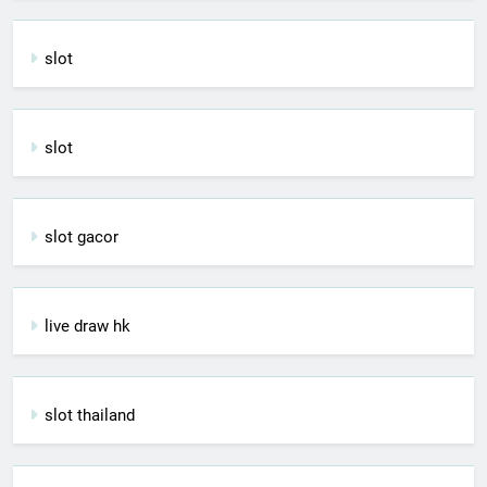
slot
slot
slot gacor
live draw hk
slot thailand