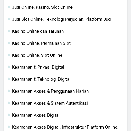
Judi Online, Kasino, Slot Online
Judi Slot Online, Teknologi Perjudian, Platform Judi
Kasino Online dan Taruhan
Kasino Online, Permainan Slot
Kasino Online, Slot Online
Keamanan & Privasi Digital
Keamanan & Teknologi Digital
Keamanan Akses & Penggunaan Harian
Keamanan Akses & Sistem Autentikasi
Keamanan Akses Digital
Keamanan Akses Digital, Infrastruktur Platform Online,