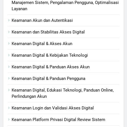
Manajemen Sistem, Pengalaman Pengguna, Optimalisasi
Layanan
Keamanan Akun dan Autentikasi
Keamanan dan Stabilitas Akses Digital
Keamanan Digital & Akses Akun
Keamanan Digital & Kebijakan Teknologi
Keamanan Digital & Panduan Akses Akun
Keamanan Digital & Panduan Pengguna
Keamanan Digital, Edukasi Teknologi, Panduan Online,
Perlindungan Akun
Keamanan Login dan Validasi Akses Digital
Keamanan Platform Privasi Digital Review Sistem