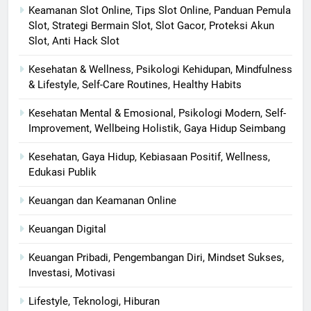
Keamanan Slot Online, Tips Slot Online, Panduan Pemula
Slot, Strategi Bermain Slot, Slot Gacor, Proteksi Akun
Slot, Anti Hack Slot
Kesehatan & Wellness, Psikologi Kehidupan, Mindfulness
& Lifestyle, Self-Care Routines, Healthy Habits
Kesehatan Mental & Emosional, Psikologi Modern, Self-
Improvement, Wellbeing Holistik, Gaya Hidup Seimbang
Kesehatan, Gaya Hidup, Kebiasaan Positif, Wellness,
Edukasi Publik
Keuangan dan Keamanan Online
Keuangan Digital
Keuangan Pribadi, Pengembangan Diri, Mindset Sukses,
Investasi, Motivasi
Lifestyle, Teknologi, Hiburan