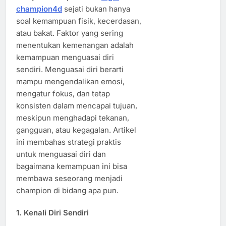
champion4d
sejati bukan hanya
soal kemampuan fisik, kecerdasan,
atau bakat. Faktor yang sering
menentukan kemenangan adalah
kemampuan menguasai diri
sendiri. Menguasai diri berarti
mampu mengendalikan emosi,
mengatur fokus, dan tetap
konsisten dalam mencapai tujuan,
meskipun menghadapi tekanan,
gangguan, atau kegagalan. Artikel
ini membahas strategi praktis
untuk menguasai diri dan
bagaimana kemampuan ini bisa
membawa seseorang menjadi
champion di bidang apa pun.
1. Kenali Diri Sendiri