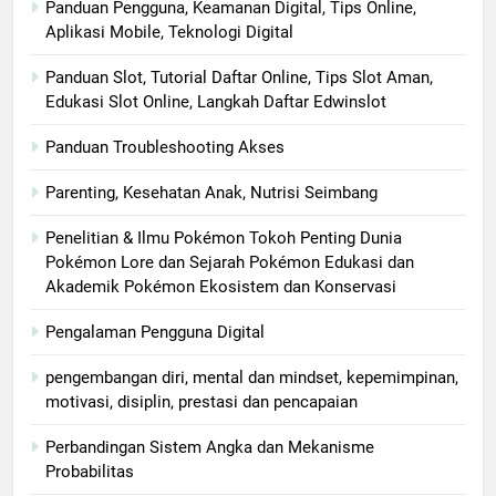
Panduan Pengguna, Keamanan Digital, Tips Online,
Aplikasi Mobile, Teknologi Digital
Panduan Slot, Tutorial Daftar Online, Tips Slot Aman,
Edukasi Slot Online, Langkah Daftar Edwinslot
Panduan Troubleshooting Akses
Parenting, Kesehatan Anak, Nutrisi Seimbang
Penelitian & Ilmu Pokémon Tokoh Penting Dunia
Pokémon Lore dan Sejarah Pokémon Edukasi dan
Akademik Pokémon Ekosistem dan Konservasi
Pengalaman Pengguna Digital
pengembangan diri, mental dan mindset, kepemimpinan,
motivasi, disiplin, prestasi dan pencapaian
Perbandingan Sistem Angka dan Mekanisme
Probabilitas