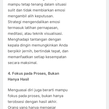
mampu tetap tenang dalam situasi
sulit dan tidak membiarkan emosi
mengambil alih keputusan.
Strategi mengendalikan emosi
termasuk latihan pernapasan,
meditasi, atau teknik visualisasi.
Menghadapi tantangan dengan
kepala dingin memungkinkan Anda
berpikir jernih, bertindak tepat, dan
memanfaatkan setiap kesempatan
secara maksimal.
4. Fokus pada Proses, Bukan
Hanya Hasil
Menguasai diri juga berarti mampu
fokus pada proses, bukan hanya
terobsesi dengan hasil akhir.
Orang yang hanya mengejar