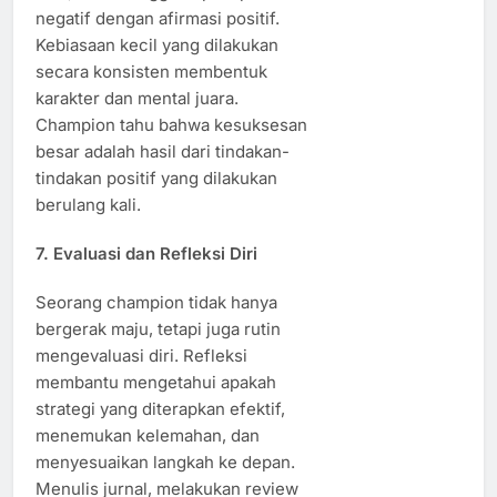
negatif dengan afirmasi positif.
Kebiasaan kecil yang dilakukan
secara konsisten membentuk
karakter dan mental juara.
Champion tahu bahwa kesuksesan
besar adalah hasil dari tindakan-
tindakan positif yang dilakukan
berulang kali.
7. Evaluasi dan Refleksi Diri
Seorang champion tidak hanya
bergerak maju, tetapi juga rutin
mengevaluasi diri. Refleksi
membantu mengetahui apakah
strategi yang diterapkan efektif,
menemukan kelemahan, dan
menyesuaikan langkah ke depan.
Menulis jurnal, melakukan review