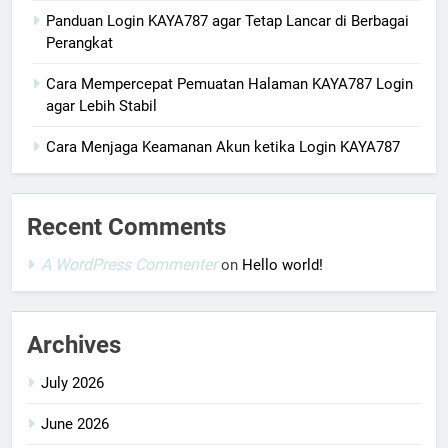
Panduan Login KAYA787 agar Tetap Lancar di Berbagai
Perangkat
Cara Mempercepat Pemuatan Halaman KAYA787 Login
agar Lebih Stabil
Cara Menjaga Keamanan Akun ketika Login KAYA787
Recent Comments
A WordPress Commenter
on
Hello world!
Archives
July 2026
June 2026