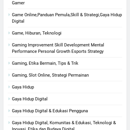
Gamer
Game Online,Panduan Pemula,Skill & Strategi,Gaya Hidup
Digital
Game, Hiburan, Teknologi
Gaming Improvement Skill Development Mental
Performance Personal Growth Esports Strategy
Gaming, Etika Bermain, Tips & Trik
Gaming, Slot Online, Strategi Permainan
Gaya Hidup
Gaya Hidup Digital
Gaya Hidup Digital & Edukasi Pengguna
Gaya Hidup Digital, Komunitas & Edukasi, Teknologi &
Inovasi, Etika dan Budaya Digital