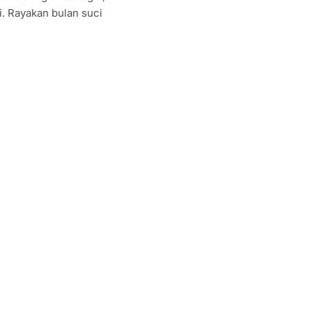
. Rayakan bulan suci