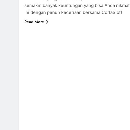
semakin banyak keuntungan yang bisa Anda nikmati
ini dengan penuh keceriaan bersama CorlaSlot!
Read More