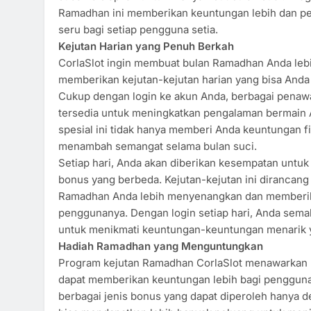
Ramadhan ini memberikan keuntungan lebih dan pe
seru bagi setiap pengguna setia.
Kejutan Harian yang Penuh Berkah
CorlaSlot ingin membuat bulan Ramadhan Anda le
memberikan kejutan-kejutan harian yang bisa Anda k
Cukup dengan login ke akun Anda, berbagai penaw
tersedia untuk meningkatkan pengalaman bermain 
spesial ini tidak hanya memberi Anda keuntungan fin
menambah semangat selama bulan suci.
Setiap hari, Anda akan diberikan kesempatan untu
bonus yang berbeda. Kejutan-kejutan ini dirancan
Ramadhan Anda lebih menyenangkan dan memberikan
penggunanya. Dengan login setiap hari, Anda sem
untuk menikmati keuntungan-keuntungan menarik y
Hadiah Ramadhan yang Menguntungkan
Program kejutan Ramadhan CorlaSlot menawarkan 
dapat memberikan keuntungan lebih bagi penggun
berbagai jenis bonus yang dapat diperoleh hanya d