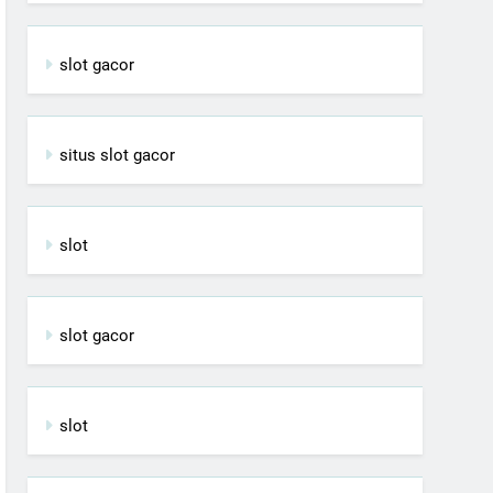
slot gacor
situs slot gacor
slot
slot gacor
slot