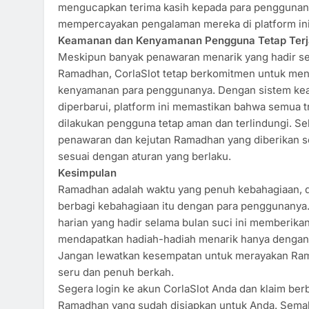
mengucapkan terima kasih kepada para penggunan
mempercayakan pengalaman mereka di platform ini
Keamanan dan Kenyamanan Pengguna Tetap Ter
Meskipun banyak penawaran menarik yang hadir s
Ramadhan, CorlaSlot tetap berkomitmen untuk me
kenyamanan para penggunanya. Dengan sistem ke
diperbarui, platform ini memastikan bahwa semua t
dilakukan pengguna tetap aman dan terlindungi. Sel
penawaran dan kejutan Ramadhan yang diberikan se
sesuai dengan aturan yang berlaku.
Kesimpulan
Ramadhan adalah waktu yang penuh kebahagiaan, d
berbagi kebahagiaan itu dengan para penggunanya.
harian yang hadir selama bulan suci ini memberik
mendapatkan hadiah-hadiah menarik hanya dengan l
Jangan lewatkan kesempatan untuk merayakan Ra
seru dan penuh berkah.
Segera login ke akun CorlaSlot Anda dan klaim ber
Ramadhan yang sudah disiapkan untuk Anda. Semaki