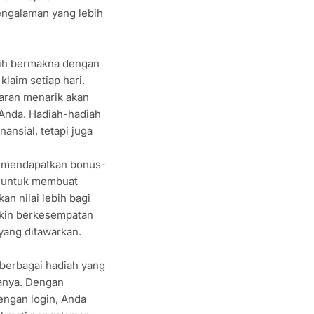
ngalaman yang lebih
bih bermakna dengan
laim setiap hari.
aran menarik akan
Anda. Hadiah-hadiah
ansial, tetapi juga
k mendapatkan bonus-
g untuk membuat
 nilai lebih bagi
akin berkesempatan
ang ditawarkan.
berbagai hadiah yang
anya. Dengan
engan login, Anda