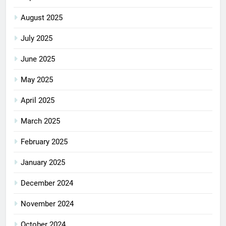
August 2025
July 2025
June 2025
May 2025
April 2025
March 2025
February 2025
January 2025
December 2024
November 2024
October 2024