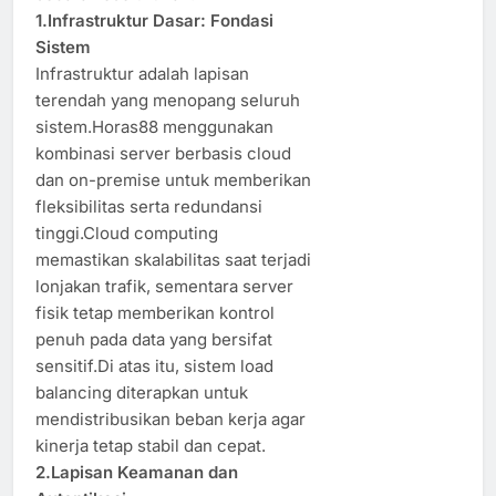
1.Infrastruktur Dasar: Fondasi
Sistem
Infrastruktur adalah lapisan
terendah yang menopang seluruh
sistem.Horas88 menggunakan
kombinasi server berbasis cloud
dan on-premise untuk memberikan
fleksibilitas serta redundansi
tinggi.Cloud computing
memastikan skalabilitas saat terjadi
lonjakan trafik, sementara server
fisik tetap memberikan kontrol
penuh pada data yang bersifat
sensitif.Di atas itu, sistem load
balancing diterapkan untuk
mendistribusikan beban kerja agar
kinerja tetap stabil dan cepat.
2.Lapisan Keamanan dan