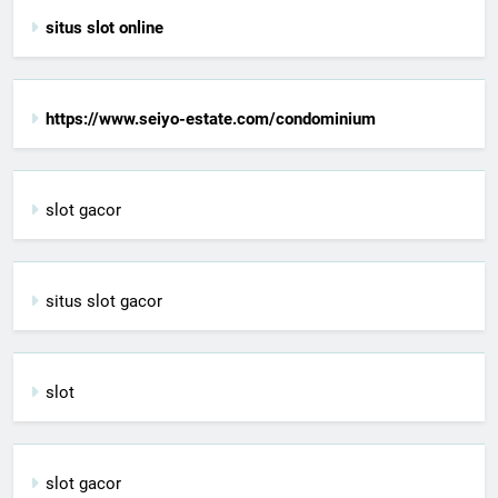
situs slot online
https://www.seiyo-estate.com/condominium
slot gacor
situs slot gacor
slot
slot gacor