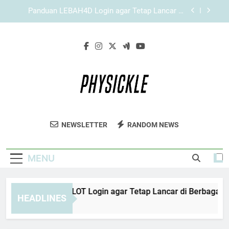
Skip
Panduan Login KAYA787 agar Tetap Lancar di
to
Berbagai Perangkat
content
Cara Mempercepat Pemuatan Halaman KAYA787
Login agar Lebih Stabil
Panduan EDWINSLOT Login agar Tetap Lancar di
Berbagai Perangkat
Panduan LEBAH4D Login agar Tetap Lancar di
Berbagai Perangkat
Panduan Login KAYA787 agar Tetap Lancar di
Berbagai Perangkat
Physickle
Jaga Kebugaran Tubuh Anda Dengan
Cara Mempercepat Pemuatan Halaman KAYA787
NEWSLETTER
RANDOM NEWS
Login agar Lebih Stabil
Physickle. Tips Kesehatan Fisik, Olahraga,
Dan Gaya Hidup Sehat Untuk Kehidupan
MENU
Aktif.
nduan EDWINSLOT Login agar Tetap Lancar di Berbagai Pera
HEADLINES
Weeks Ago