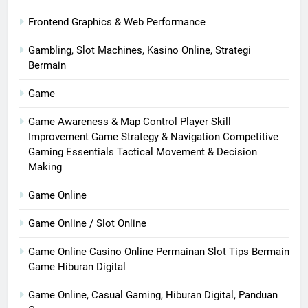
Frontend Graphics & Web Performance
Gambling, Slot Machines, Kasino Online, Strategi
Bermain
Game
Game Awareness & Map Control Player Skill
Improvement Game Strategy & Navigation Competitive
Gaming Essentials Tactical Movement & Decision
Making
Game Online
Game Online / Slot Online
Game Online Casino Online Permainan Slot Tips Bermain
Game Hiburan Digital
Game Online, Casual Gaming, Hiburan Digital, Panduan