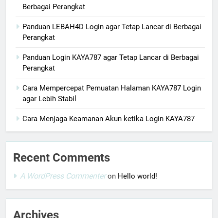
Berbagai Perangkat
Panduan LEBAH4D Login agar Tetap Lancar di Berbagai
Perangkat
Panduan Login KAYA787 agar Tetap Lancar di Berbagai
Perangkat
Cara Mempercepat Pemuatan Halaman KAYA787 Login
agar Lebih Stabil
Cara Menjaga Keamanan Akun ketika Login KAYA787
Recent Comments
A WordPress Commenter
on
Hello world!
Archives