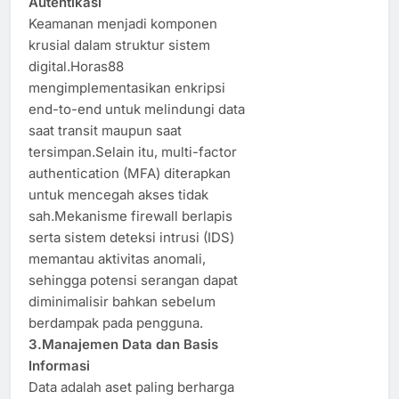
Autentikasi
Keamanan menjadi komponen
krusial dalam struktur sistem
digital.Horas88
mengimplementasikan enkripsi
end-to-end untuk melindungi data
saat transit maupun saat
tersimpan.Selain itu, multi-factor
authentication (MFA) diterapkan
untuk mencegah akses tidak
sah.Mekanisme firewall berlapis
serta sistem deteksi intrusi (IDS)
memantau aktivitas anomali,
sehingga potensi serangan dapat
diminimalisir bahkan sebelum
berdampak pada pengguna.
3.Manajemen Data dan Basis
Informasi
Data adalah aset paling berharga