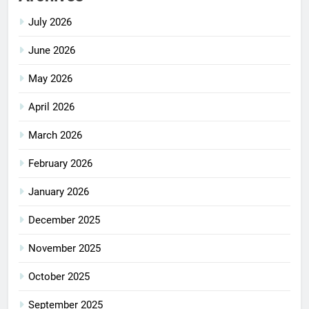
July 2026
June 2026
May 2026
April 2026
March 2026
February 2026
January 2026
December 2025
November 2025
October 2025
September 2025