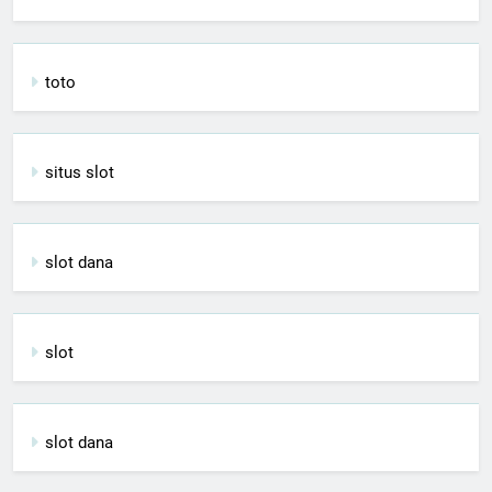
toto
situs slot
slot dana
slot
slot dana