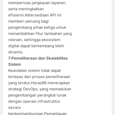
memperluas jangkauan layanan,
serta meningkatkan
efisiensi.Ketersediaan API ini
memberi peluang bagi
pengembang pihak ketiga untuk
menambahkan fitur tambahan yang
relevan, sehingga ekosistem
digital dapat berkembang lebih
dinamis.
7.Pemeliharaan dan Skalabilitas
Sistem
Keandalan sistem tidak dapat
terlepas dari proses pemeliharaan
yang teratur.Horas88 menerapkan
strategi DevOps, yang memadukan
pengembangan perangkat lunak
dengan operasi infrastruktur
secara
berkesinambungan.Pemantauan