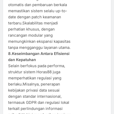
otomatis dan pembaruan berkala
memastikan sistem selalu up-to-
date dengan patch keamanan
terbaru.Skalabilitas menjadi
perhatian khusus, dengan
rancangan modular yang
memungkinkan ekspansi kapasitas
tanpa mengganggu layanan utama.
8.Keseimbangan Antara Efisiensi
dan Kepatuhan
Selain berfokus pada performa,
struktur sistem Horas88 juga
memperhatikan regulasi yang
berlaku.Misalnya, penerapan
kebijakan privasi data sesuai
dengan standar internasional,
termasuk GDPR dan regulasi lokal
terkait perlindungan informasi