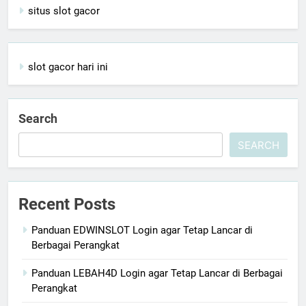
situs slot gacor
slot gacor hari ini
Search
SEARCH
Recent Posts
Panduan EDWINSLOT Login agar Tetap Lancar di
Berbagai Perangkat
Panduan LEBAH4D Login agar Tetap Lancar di Berbagai
Perangkat