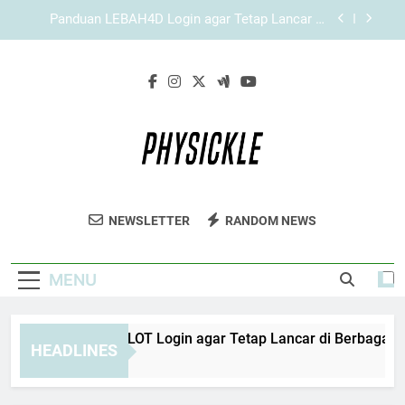
Skip
Panduan Login KAYA787 agar Tetap Lancar di
to
Berbagai Perangkat
content
Cara Mempercepat Pemuatan Halaman KAYA787
Login agar Lebih Stabil
Panduan EDWINSLOT Login agar Tetap Lancar di
Berbagai Perangkat
Panduan LEBAH4D Login agar Tetap Lancar di
Berbagai Perangkat
Panduan Login KAYA787 agar Tetap Lancar di
Berbagai Perangkat
Physickle
Jaga Kebugaran Tubuh Anda Dengan
Cara Mempercepat Pemuatan Halaman KAYA787
NEWSLETTER
RANDOM NEWS
Login agar Lebih Stabil
Physickle. Tips Kesehatan Fisik, Olahraga,
Dan Gaya Hidup Sehat Untuk Kehidupan
MENU
Aktif.
anduan EDWINSLOT Login agar Tetap Lancar di Berbagai Pera
HEADLINES
Weeks Ago