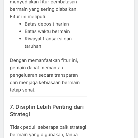
menyediakan fitur pembatasan
bermain yang sering diabaikan.
Fitur ini meliputi:
Batas deposit harian
Batas waktu bermain
Riwayat transaksi dan
taruhan
Dengan memanfaatkan fitur ini,
pemain dapat memantau
pengeluaran secara transparan
dan menjaga kebiasaan bermain
tetap sehat.
7. Disiplin Lebih Penting dari
Strategi
Tidak peduli seberapa baik strategi
bermain yang digunakan, tanpa