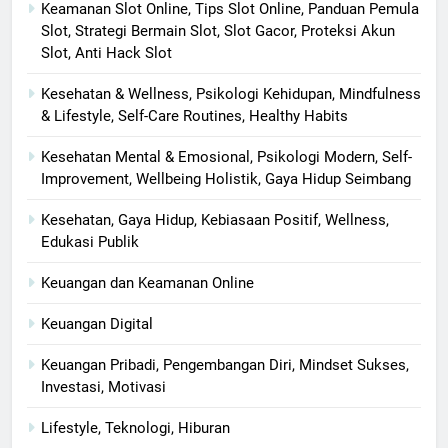
Keamanan Slot Online, Tips Slot Online, Panduan Pemula
Slot, Strategi Bermain Slot, Slot Gacor, Proteksi Akun
Slot, Anti Hack Slot
Kesehatan & Wellness, Psikologi Kehidupan, Mindfulness
& Lifestyle, Self-Care Routines, Healthy Habits
Kesehatan Mental & Emosional, Psikologi Modern, Self-
Improvement, Wellbeing Holistik, Gaya Hidup Seimbang
Kesehatan, Gaya Hidup, Kebiasaan Positif, Wellness,
Edukasi Publik
Keuangan dan Keamanan Online
Keuangan Digital
Keuangan Pribadi, Pengembangan Diri, Mindset Sukses,
Investasi, Motivasi
Lifestyle, Teknologi, Hiburan