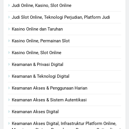
Judi Online, Kasino, Slot Online
Judi Slot Online, Teknologi Perjudian, Platform Judi
Kasino Online dan Taruhan
Kasino Online, Permainan Slot
Kasino Online, Slot Online
Keamanan & Privasi Digital
Keamanan & Teknologi Digital
Keamanan Akses & Penggunaan Harian
Keamanan Akses & Sistem Autentikasi
Keamanan Akses Digital
Keamanan Akses Digital, Infrastruktur Platform Online,