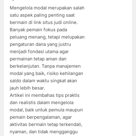
Mengelola modal merupakan salah
satu aspek paling penting saat
bermain di link situs judi online.
Banyak pemain fokus pada
peluang menang, tetapi melupakan
pengaturan dana yang justru
menjadi fondasi utama agar
permainan tetap aman dan
berkelanjutan. Tanpa manajemen
modal yang baik, risiko kehilangan
saldo dalam waktu singkat akan
jauh lebih besar.
Artikel ini membahas tips praktis
dan realistis dalam mengelola
modal, baik untuk pemula maupun
pemain berpengalaman, agar
aktivitas bermain tetap terkendali,
nyaman, dan tidak mengganggu