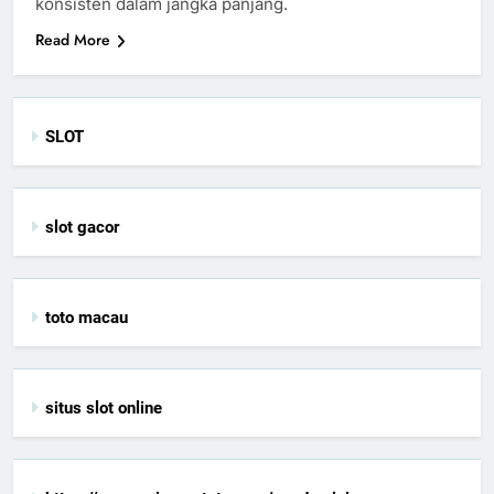
konsisten dalam jangka panjang.
Read More
SLOT
slot gacor
toto macau
situs slot online