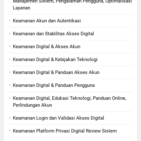
Manajemen Sistem, Pengalaman Pengguna, Optimalisasi
Layanan
Keamanan Akun dan Autentikasi
Keamanan dan Stabilitas Akses Digital
Keamanan Digital & Akses Akun
Keamanan Digital & Kebijakan Teknologi
Keamanan Digital & Panduan Akses Akun
Keamanan Digital & Panduan Pengguna
Keamanan Digital, Edukasi Teknologi, Panduan Online,
Perlindungan Akun
Keamanan Login dan Validasi Akses Digital
Keamanan Platform Privasi Digital Review Sistem