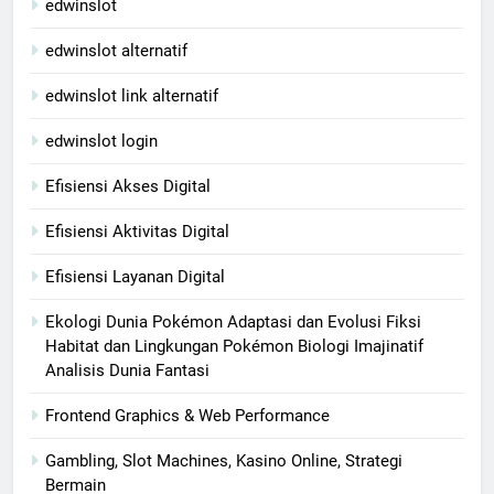
edwinslot
edwinslot alternatif
edwinslot link alternatif
edwinslot login
Efisiensi Akses Digital
Efisiensi Aktivitas Digital
Efisiensi Layanan Digital
Ekologi Dunia Pokémon Adaptasi dan Evolusi Fiksi
Habitat dan Lingkungan Pokémon Biologi Imajinatif
Analisis Dunia Fantasi
Frontend Graphics & Web Performance
Gambling, Slot Machines, Kasino Online, Strategi
Bermain