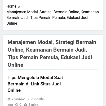
Home
Manajemen Modal, Strategi Bermain Online, Keamanan
Bermain Judi, Tips Pemain Pemula, Edukasi Judi
Online
Manajemen Modal, Strategi Bermain
Online, Keamanan Bermain Judi,
Tips Pemain Pemula, Edukasi Judi
Online
Tips Mengelola Modal Saat
Bermain di Link Situs Judi
Online
7ba5bb2
7 months
ago
0
5 mins