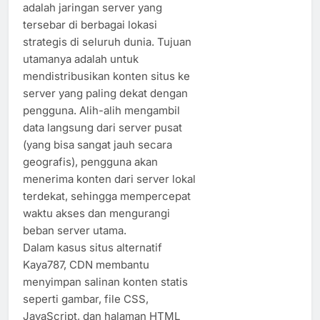
adalah jaringan server yang
tersebar di berbagai lokasi
strategis di seluruh dunia. Tujuan
utamanya adalah untuk
mendistribusikan konten situs ke
server yang paling dekat dengan
pengguna. Alih-alih mengambil
data langsung dari server pusat
(yang bisa sangat jauh secara
geografis), pengguna akan
menerima konten dari server lokal
terdekat, sehingga mempercepat
waktu akses dan mengurangi
beban server utama.
Dalam kasus situs alternatif
Kaya787, CDN membantu
menyimpan salinan konten statis
seperti gambar, file CSS,
JavaScript, dan halaman HTML