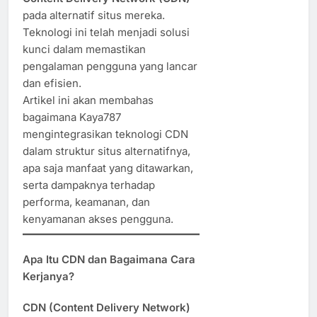
pada alternatif situs mereka.
Teknologi ini telah menjadi solusi
kunci dalam memastikan
pengalaman pengguna yang lancar
dan efisien.
Artikel ini akan membahas
bagaimana Kaya787
mengintegrasikan teknologi CDN
dalam struktur situs alternatifnya,
apa saja manfaat yang ditawarkan,
serta dampaknya terhadap
performa, keamanan, dan
kenyamanan akses pengguna.
Apa Itu CDN dan Bagaimana Cara
Kerjanya?
CDN (Content Delivery Network)