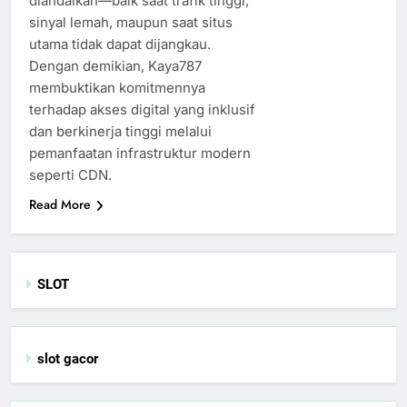
diandalkan—baik saat trafik tinggi,
sinyal lemah, maupun saat situs
utama tidak dapat dijangkau.
Dengan demikian, Kaya787
membuktikan komitmennya
terhadap akses digital yang inklusif
dan berkinerja tinggi melalui
pemanfaatan infrastruktur modern
seperti CDN.
Read More
SLOT
slot gacor