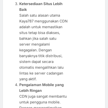
Ketersediaan Situs Lebih
Baik
Salah satu alasan utama
Kaya787 menggunakan CDN
adalah untuk memastikan
situs tetap bisa diakses,
bahkan jika salah satu
server mengalami
kegagalan. Dengan
banyaknya titik distribusi,
sistem dapat secara
otomatis mengalihkan lalu
lintas ke server cadangan
yang aktif.
Pengalaman Mobile yang
Lebih Ringan
CDN juga sangat membantu
untuk pengguna mobile.
Dengan mengoptimalkan