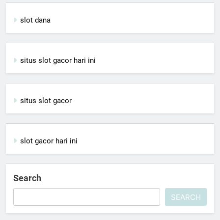
slot dana
situs slot gacor hari ini
situs slot gacor
slot gacor hari ini
Search
SEARCH