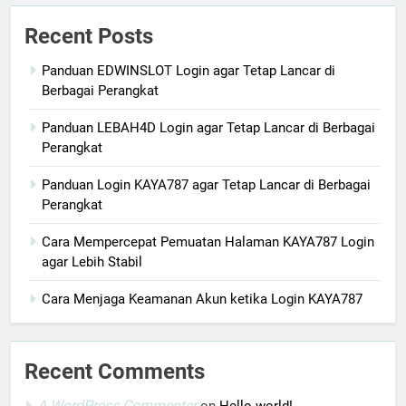
Recent Posts
Panduan EDWINSLOT Login agar Tetap Lancar di
Berbagai Perangkat
Panduan LEBAH4D Login agar Tetap Lancar di Berbagai
Perangkat
Panduan Login KAYA787 agar Tetap Lancar di Berbagai
Perangkat
Cara Mempercepat Pemuatan Halaman KAYA787 Login
agar Lebih Stabil
Cara Menjaga Keamanan Akun ketika Login KAYA787
Recent Comments
A WordPress Commenter
on
Hello world!