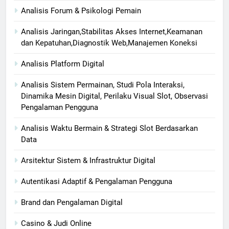
Analisis Forum & Psikologi Pemain
Analisis Jaringan,Stabilitas Akses Internet,Keamanan
dan Kepatuhan,Diagnostik Web,Manajemen Koneksi
Analisis Platform Digital
Analisis Sistem Permainan, Studi Pola Interaksi,
Dinamika Mesin Digital, Perilaku Visual Slot, Observasi
Pengalaman Pengguna
Analisis Waktu Bermain & Strategi Slot Berdasarkan
Data
Arsitektur Sistem & Infrastruktur Digital
Autentikasi Adaptif & Pengalaman Pengguna
Brand dan Pengalaman Digital
Casino & Judi Online