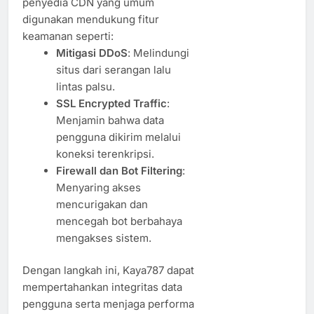
penyedia CDN yang umum
digunakan mendukung fitur
keamanan seperti:
Mitigasi DDoS
: Melindungi
situs dari serangan lalu
lintas palsu.
SSL Encrypted Traffic
:
Menjamin bahwa data
pengguna dikirim melalui
koneksi terenkripsi.
Firewall dan Bot Filtering
:
Menyaring akses
mencurigakan dan
mencegah bot berbahaya
mengakses sistem.
Dengan langkah ini, Kaya787 dapat
mempertahankan integritas data
pengguna serta menjaga performa