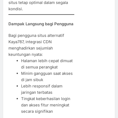
situs tetap optimal dalam segala
kondisi.
Dampak Langsung bagi Pengguna
Bagi pengguna situs alternatif
Kaya787, integrasi CDN
menghadirkan sejumlah
keuntungan nyata:
Halaman lebih cepat dimuat
di semua perangkat
Minim gangguan saat akses
di jam sibuk
Lebih responsif dalam
jaringan terbatas
Tingkat keberhasilan login
dan akses fitur meningkat
secara signifikan