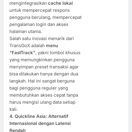
mengintegrasikan
cache lokal
untuk mempercepat respons
pengguna berulang, mempercepat
pengalaman login dan akses
halaman utama.
Salah satu inovasi menarik dari
TransGoX adalah
menu
“FastTrack”
, yakni tombol khusus
yang memungkinkan pengguna
menyimpan preset transaksi agar
bisa dilakukan hanya dengan dua
langkah. Hal ini sangat berguna
bagi pengguna reguler yang
membutuhkan akses cepat tanpa
harus mengisi ulang data setiap
kali.
4. Quickline Asia: Alternatif
Internasional dengan Latensi
Rendah