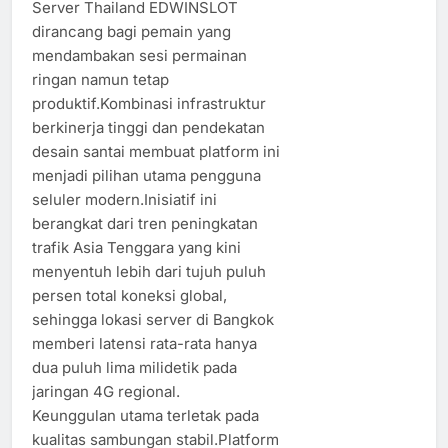
Server Thailand EDWINSLOT
dirancang bagi pemain yang
mendambakan sesi permainan
ringan namun tetap
produktif.Kombinasi infrastruktur
berkinerja tinggi dan pendekatan
desain santai membuat platform ini
menjadi pilihan utama pengguna
seluler modern.Inisiatif ini
berangkat dari tren peningkatan
trafik Asia Tenggara yang kini
menyentuh lebih dari tujuh puluh
persen total koneksi global,
sehingga lokasi server di Bangkok
memberi latensi rata-rata hanya
dua puluh lima milidetik pada
jaringan 4G regional.
Keunggulan utama terletak pada
kualitas sambungan stabil.Platform