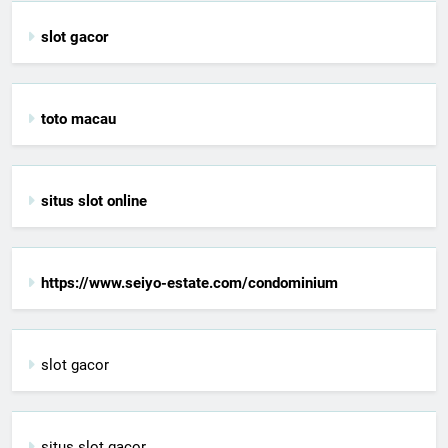
slot gacor
toto macau
situs slot online
https://www.seiyo-estate.com/condominium
slot gacor
situs slot gacor