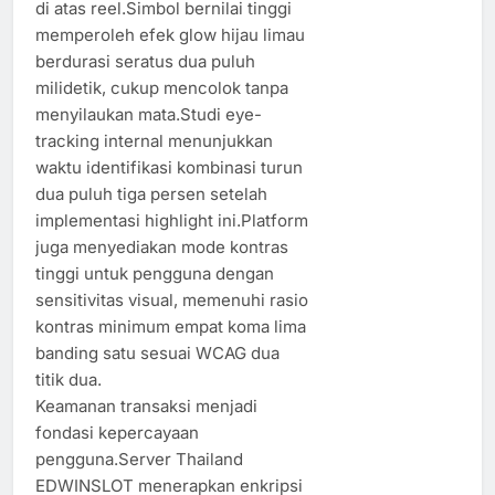
di atas reel.Simbol bernilai tinggi
memperoleh efek glow hijau limau
berdurasi seratus dua puluh
milidetik, cukup mencolok tanpa
menyilaukan mata.Studi eye-
tracking internal menunjukkan
waktu identifikasi kombinasi turun
dua puluh tiga persen setelah
implementasi highlight ini.Platform
juga menyediakan mode kontras
tinggi untuk pengguna dengan
sensitivitas visual, memenuhi rasio
kontras minimum empat koma lima
banding satu sesuai WCAG dua
titik dua.
Keamanan transaksi menjadi
fondasi kepercayaan
pengguna.Server Thailand
EDWINSLOT menerapkan enkripsi