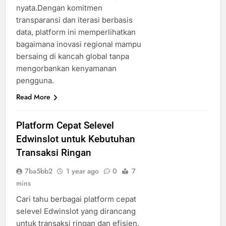
nyata.Dengan komitmen
transparansi dan iterasi berbasis
data, platform ini memperlihatkan
bagaimana inovasi regional mampu
bersaing di kancah global tanpa
mengorbankan kenyamanan
pengguna.
Read More
Platform Cepat Selevel
Edwinslot untuk Kebutuhan
Transaksi Ringan
7ba5bb2
1 year ago
0
7
mins
Cari tahu berbagai platform cepat
selevel Edwinslot yang dirancang
untuk transaksi ringan dan efisien.