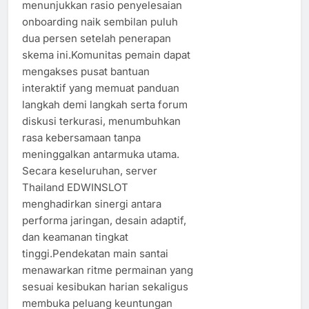
menunjukkan rasio penyelesaian
onboarding naik sembilan puluh
dua persen setelah penerapan
skema ini.Komunitas pemain dapat
mengakses pusat bantuan
interaktif yang memuat panduan
langkah demi langkah serta forum
diskusi terkurasi, menumbuhkan
rasa kebersamaan tanpa
meninggalkan antarmuka utama.
Secara keseluruhan, server
Thailand EDWINSLOT
menghadirkan sinergi antara
performa jaringan, desain adaptif,
dan keamanan tingkat
tinggi.Pendekatan main santai
menawarkan ritme permainan yang
sesuai kesibukan harian sekaligus
membuka peluang keuntungan