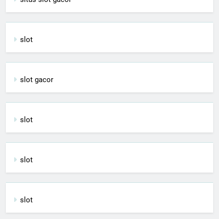
slot
slot gacor
slot
slot
slot