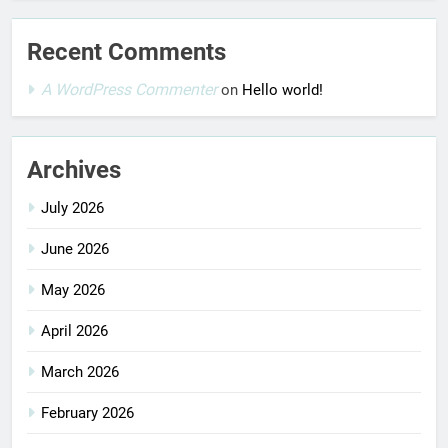
Recent Comments
A WordPress Commenter
on
Hello world!
Archives
July 2026
June 2026
May 2026
April 2026
March 2026
February 2026