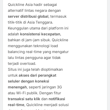
Quickline Asia hadir sebagai
alternatif lintas negara dengan
server distribusi global
, termasuk
titik-titik di Asia Tenggara.
Keunggulan utama dari platform ini
adalah
konsistensi kecepatan
,
bahkan di jam-jam sibuk. Quickline
menggunakan teknologi load
balancing real-time yang mengatur
lalu lintas pengguna agar tidak
terjadi overload.
Situs ini juga telah dioptimalkan
untuk
akses dari perangkat
seluler dengan koneksi
menengah
, seperti jaringan 3G
atau Wi-Fi publik. Dengan fitur
transaksi satu klik
dan
notifikasi
real-time
, Quickline menjadi solusi