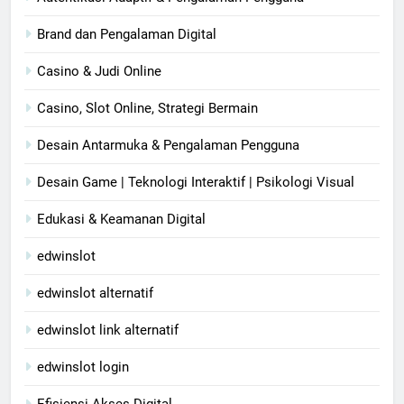
Brand dan Pengalaman Digital
Casino & Judi Online
Casino, Slot Online, Strategi Bermain
Desain Antarmuka & Pengalaman Pengguna
Desain Game | Teknologi Interaktif | Psikologi Visual
Edukasi & Keamanan Digital
edwinslot
edwinslot alternatif
edwinslot link alternatif
edwinslot login