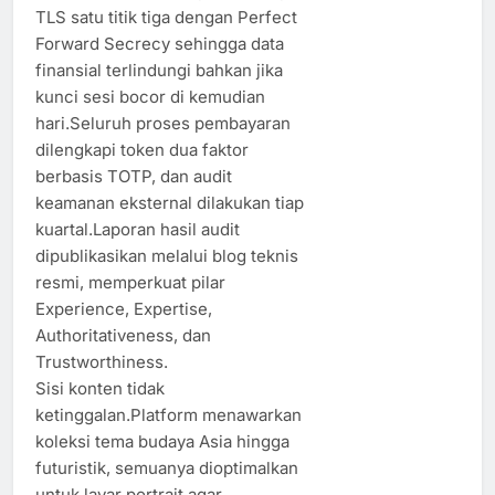
TLS satu titik tiga dengan Perfect
Forward Secrecy sehingga data
finansial terlindungi bahkan jika
kunci sesi bocor di kemudian
hari.Seluruh proses pembayaran
dilengkapi token dua faktor
berbasis TOTP, dan audit
keamanan eksternal dilakukan tiap
kuartal.Laporan hasil audit
dipublikasikan melalui blog teknis
resmi, memperkuat pilar
Experience, Expertise,
Authoritativeness, dan
Trustworthiness.
Sisi konten tidak
ketinggalan.Platform menawarkan
koleksi tema budaya Asia hingga
futuristik, semuanya dioptimalkan
untuk layar portrait agar