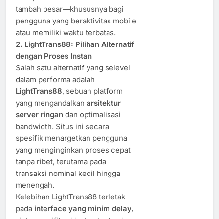
tambah besar—khususnya bagi
pengguna yang beraktivitas mobile
atau memiliki waktu terbatas.
2. LightTrans88: Pilihan Alternatif
dengan Proses Instan
Salah satu alternatif yang selevel
dalam performa adalah
LightTrans88
, sebuah platform
yang mengandalkan
arsitektur
server ringan
dan optimalisasi
bandwidth. Situs ini secara
spesifik menargetkan pengguna
yang menginginkan proses cepat
tanpa ribet, terutama pada
transaksi nominal kecil hingga
menengah.
Kelebihan LightTrans88 terletak
pada
interface yang minim delay
,