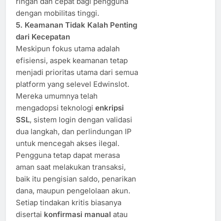
ringan dan cepat bagi pengguna
dengan mobilitas tinggi.
5. Keamanan Tidak Kalah Penting
dari Kecepatan
Meskipun fokus utama adalah
efisiensi, aspek keamanan tetap
menjadi prioritas utama dari semua
platform yang selevel Edwinslot.
Mereka umumnya telah
mengadopsi teknologi
enkripsi
SSL
, sistem login dengan validasi
dua langkah, dan perlindungan IP
untuk mencegah akses ilegal.
Pengguna tetap dapat merasa
aman saat melakukan transaksi,
baik itu pengisian saldo, penarikan
dana, maupun pengelolaan akun.
Setiap tindakan kritis biasanya
disertai
konfirmasi manual
atau