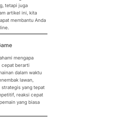
, tetapi juga
 artikel ini, kita
 dapat membantu Anda
ine.
 Game
mahami mengapa
 cepat berarti
mainan dalam waktu
menembak lawan,
strategis yang tepat
etitif, reaksi cepat
pemain yang biasa