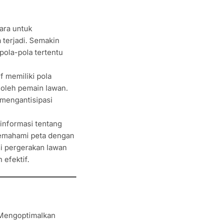
ara untuk
terjadi. Semakin
pola-pola tertentu
f memiliki pola
 oleh pemain lawan.
mengantisipasi
informasi tentang
Memahami peta dengan
 pergerakan lawan
efektif.
. Mengoptimalkan