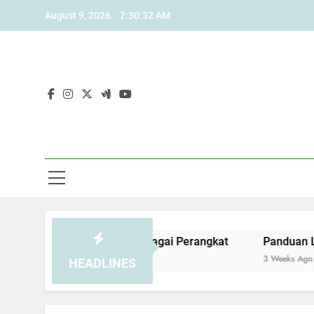
Skip
August 9, 2026
7:30:33 AM
to
content
Phy
Jaga Kebu
ap Lancar di Berbagai Perangkat
Panduan LEBAH4D Logi
3 Weeks Ago
HEADLINES