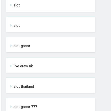
slot
slot
slot gacor
live draw hk
slot thailand
slot gacor 777