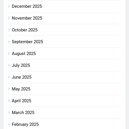
December 2025
November 2025
October 2025
September 2025
August 2025
July 2025
June 2025
May 2025
April 2025
March 2025
February 2025