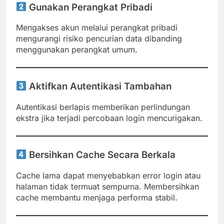
Gunakan Perangkat Pribadi
Mengakses akun melalui perangkat pribadi
mengurangi risiko pencurian data dibanding
menggunakan perangkat umum.
Aktifkan Autentikasi Tambahan
Autentikasi berlapis memberikan perlindungan
ekstra jika terjadi percobaan login mencurigakan.
Bersihkan Cache Secara Berkala
Cache lama dapat menyebabkan error login atau
halaman tidak termuat sempurna. Membersihkan
cache membantu menjaga performa stabil.