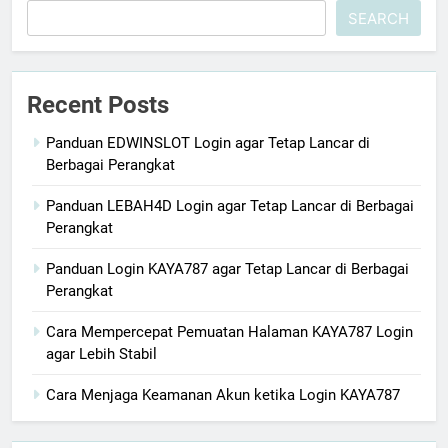
SEARCH
Recent Posts
Panduan EDWINSLOT Login agar Tetap Lancar di
Berbagai Perangkat
Panduan LEBAH4D Login agar Tetap Lancar di Berbagai
Perangkat
Panduan Login KAYA787 agar Tetap Lancar di Berbagai
Perangkat
Cara Mempercepat Pemuatan Halaman KAYA787 Login
agar Lebih Stabil
Cara Menjaga Keamanan Akun ketika Login KAYA787