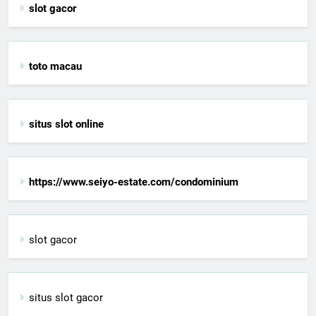
slot gacor
toto macau
situs slot online
https://www.seiyo-estate.com/condominium
slot gacor
situs slot gacor