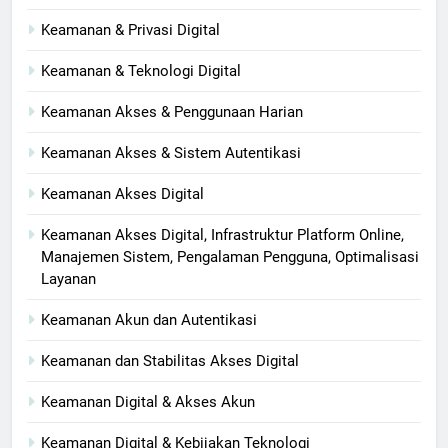
Keamanan & Privasi Digital
Keamanan & Teknologi Digital
Keamanan Akses & Penggunaan Harian
Keamanan Akses & Sistem Autentikasi
Keamanan Akses Digital
Keamanan Akses Digital, Infrastruktur Platform Online,
Manajemen Sistem, Pengalaman Pengguna, Optimalisasi
Layanan
Keamanan Akun dan Autentikasi
Keamanan dan Stabilitas Akses Digital
Keamanan Digital & Akses Akun
Keamanan Digital & Kebijakan Teknologi