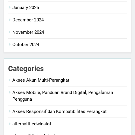
January 2025
December 2024
November 2024
October 2024
Categories
Akses Akun Multi-Perangkat
Akses Mobile, Panduan Brand Digital, Pengalaman
Pengguna
Akses Responsif dan Kompatibilitas Perangkat
alternatif edwinslot