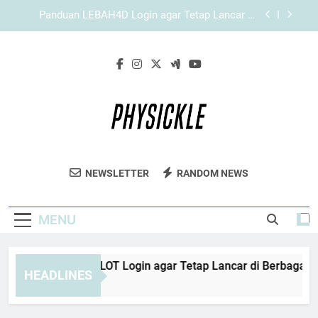
Skip
Panduan Login KAYA787 agar Tetap Lancar di
to
Berbagai Perangkat
content
Cara Mempercepat Pemuatan Halaman KAYA787
Login agar Lebih Stabil
Panduan EDWINSLOT Login agar Tetap Lancar di
Berbagai Perangkat
Panduan LEBAH4D Login agar Tetap Lancar di
Berbagai Perangkat
Panduan Login KAYA787 agar Tetap Lancar di
Berbagai Perangkat
Physickle
Jaga Kebugaran Tubuh Anda Dengan
Cara Mempercepat Pemuatan Halaman KAYA787
NEWSLETTER
RANDOM NEWS
Login agar Lebih Stabil
Physickle. Tips Kesehatan Fisik, Olahraga,
Dan Gaya Hidup Sehat Untuk Kehidupan
MENU
Aktif.
anduan EDWINSLOT Login agar Tetap Lancar di Berbagai Pera
HEADLINES
Weeks Ago