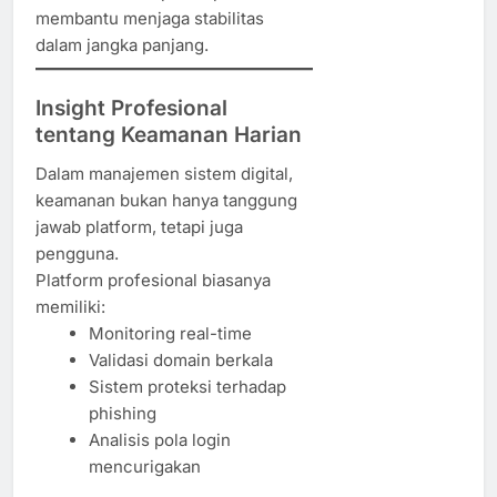
membantu menjaga stabilitas
dalam jangka panjang.
Insight Profesional
tentang Keamanan Harian
Dalam manajemen sistem digital,
keamanan bukan hanya tanggung
jawab platform, tetapi juga
pengguna.
Platform profesional biasanya
memiliki:
Monitoring real-time
Validasi domain berkala
Sistem proteksi terhadap
phishing
Analisis pola login
mencurigakan