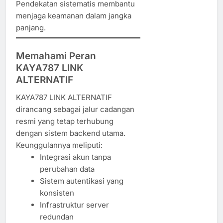
Pendekatan sistematis membantu
menjaga keamanan dalam jangka
panjang.
Memahami Peran
KAYA787 LINK
ALTERNATIF
KAYA787 LINK ALTERNATIF
dirancang sebagai jalur cadangan
resmi yang tetap terhubung
dengan sistem backend utama.
Keunggulannya meliputi:
Integrasi akun tanpa
perubahan data
Sistem autentikasi yang
konsisten
Infrastruktur server
redundan