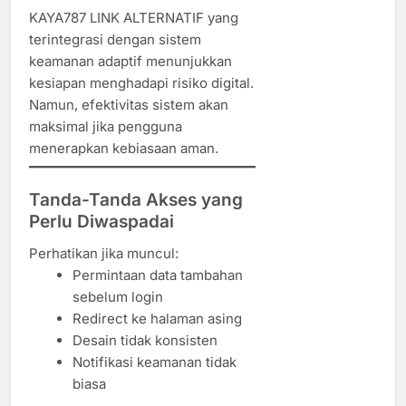
KAYA787 LINK ALTERNATIF yang
terintegrasi dengan sistem
keamanan adaptif menunjukkan
kesiapan menghadapi risiko digital.
Namun, efektivitas sistem akan
maksimal jika pengguna
menerapkan kebiasaan aman.
Tanda-Tanda Akses yang
Perlu Diwaspadai
Perhatikan jika muncul:
Permintaan data tambahan
sebelum login
Redirect ke halaman asing
Desain tidak konsisten
Notifikasi keamanan tidak
biasa