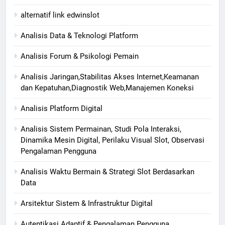
alternatif link edwinslot
Analisis Data & Teknologi Platform
Analisis Forum & Psikologi Pemain
Analisis Jaringan,Stabilitas Akses Internet,Keamanan
dan Kepatuhan,Diagnostik Web,Manajemen Koneksi
Analisis Platform Digital
Analisis Sistem Permainan, Studi Pola Interaksi,
Dinamika Mesin Digital, Perilaku Visual Slot, Observasi
Pengalaman Pengguna
Analisis Waktu Bermain & Strategi Slot Berdasarkan
Data
Arsitektur Sistem & Infrastruktur Digital
Autentikasi Adaptif & Pengalaman Pengguna