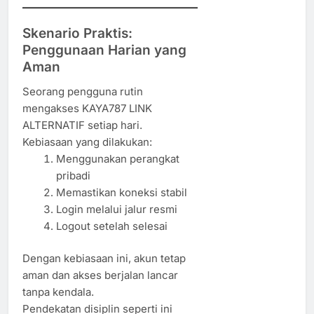
Skenario Praktis:
Penggunaan Harian yang
Aman
Seorang pengguna rutin
mengakses KAYA787 LINK
ALTERNATIF setiap hari.
Kebiasaan yang dilakukan:
Menggunakan perangkat
pribadi
Memastikan koneksi stabil
Login melalui jalur resmi
Logout setelah selesai
Dengan kebiasaan ini, akun tetap
aman dan akses berjalan lancar
tanpa kendala.
Pendekatan disiplin seperti ini