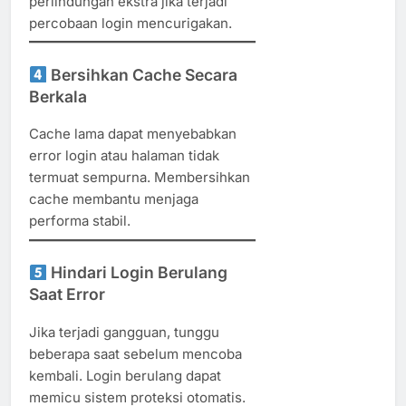
perlindungan ekstra jika terjadi
percobaan login mencurigakan.
Bersihkan Cache Secara
Berkala
Cache lama dapat menyebabkan
error login atau halaman tidak
termuat sempurna. Membersihkan
cache membantu menjaga
performa stabil.
Hindari Login Berulang
Saat Error
Jika terjadi gangguan, tunggu
beberapa saat sebelum mencoba
kembali. Login berulang dapat
memicu sistem proteksi otomatis.