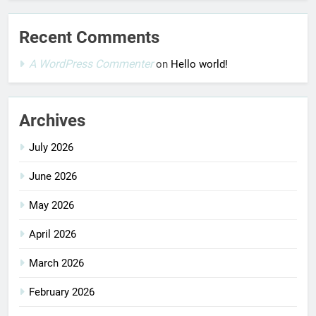
Recent Comments
A WordPress Commenter
on
Hello world!
Archives
July 2026
June 2026
May 2026
April 2026
March 2026
February 2026