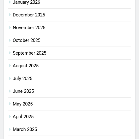
January 2026
December 2025
November 2025
October 2025
September 2025
August 2025
July 2025
June 2025
May 2025
April 2025
March 2025