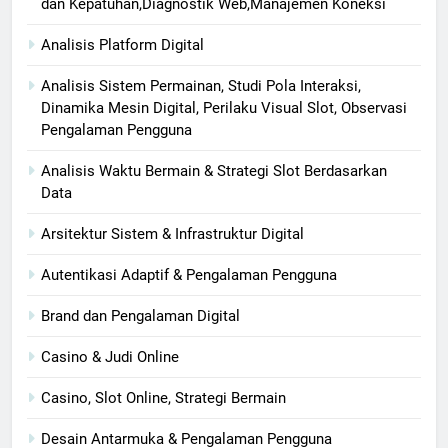
dan Kepatuhan,Diagnostik Web,Manajemen Koneksi
Analisis Platform Digital
Analisis Sistem Permainan, Studi Pola Interaksi,
Dinamika Mesin Digital, Perilaku Visual Slot, Observasi
Pengalaman Pengguna
Analisis Waktu Bermain & Strategi Slot Berdasarkan
Data
Arsitektur Sistem & Infrastruktur Digital
Autentikasi Adaptif & Pengalaman Pengguna
Brand dan Pengalaman Digital
Casino & Judi Online
Casino, Slot Online, Strategi Bermain
Desain Antarmuka & Pengalaman Pengguna