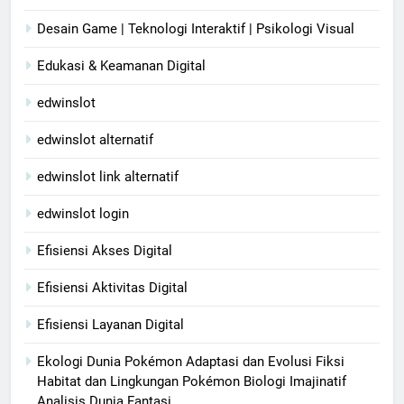
Desain Game | Teknologi Interaktif | Psikologi Visual
Edukasi & Keamanan Digital
edwinslot
edwinslot alternatif
edwinslot link alternatif
edwinslot login
Efisiensi Akses Digital
Efisiensi Aktivitas Digital
Efisiensi Layanan Digital
Ekologi Dunia Pokémon Adaptasi dan Evolusi Fiksi
Habitat dan Lingkungan Pokémon Biologi Imajinatif
Analisis Dunia Fantasi