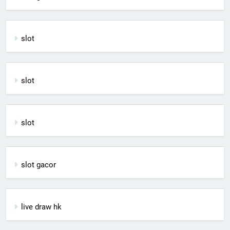
slot
slot
slot
slot gacor
live draw hk