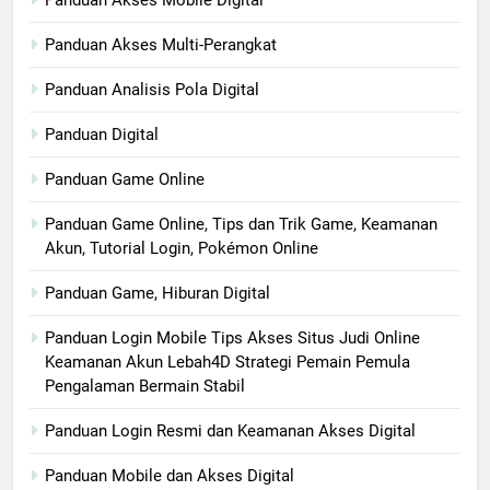
Panduan Akses Mobile Digital
Panduan Akses Multi-Perangkat
Panduan Analisis Pola Digital
Panduan Digital
Panduan Game Online
Panduan Game Online, Tips dan Trik Game, Keamanan
Akun, Tutorial Login, Pokémon Online
Panduan Game, Hiburan Digital
Panduan Login Mobile Tips Akses Situs Judi Online
Keamanan Akun Lebah4D Strategi Pemain Pemula
Pengalaman Bermain Stabil
Panduan Login Resmi dan Keamanan Akses Digital
Panduan Mobile dan Akses Digital