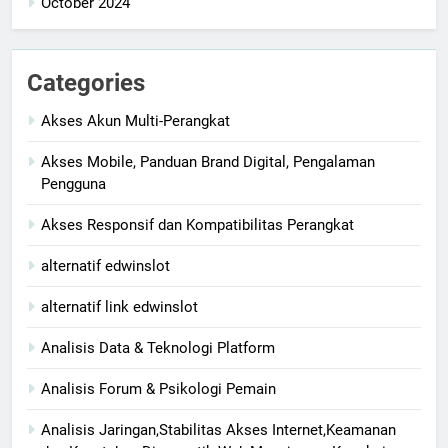
October 2024
Categories
Akses Akun Multi-Perangkat
Akses Mobile, Panduan Brand Digital, Pengalaman
Pengguna
Akses Responsif dan Kompatibilitas Perangkat
alternatif edwinslot
alternatif link edwinslot
Analisis Data & Teknologi Platform
Analisis Forum & Psikologi Pemain
Analisis Jaringan,Stabilitas Akses Internet,Keamanan