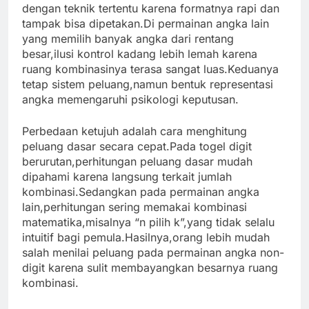
dengan teknik tertentu karena formatnya rapi dan
tampak bisa dipetakan.Di permainan angka lain
yang memilih banyak angka dari rentang
besar,ilusi kontrol kadang lebih lemah karena
ruang kombinasinya terasa sangat luas.Keduanya
tetap sistem peluang,namun bentuk representasi
angka memengaruhi psikologi keputusan.
Perbedaan ketujuh adalah cara menghitung
peluang dasar secara cepat.Pada togel digit
berurutan,perhitungan peluang dasar mudah
dipahami karena langsung terkait jumlah
kombinasi.Sedangkan pada permainan angka
lain,perhitungan sering memakai kombinasi
matematika,misalnya “n pilih k”,yang tidak selalu
intuitif bagi pemula.Hasilnya,orang lebih mudah
salah menilai peluang pada permainan angka non-
digit karena sulit membayangkan besarnya ruang
kombinasi.