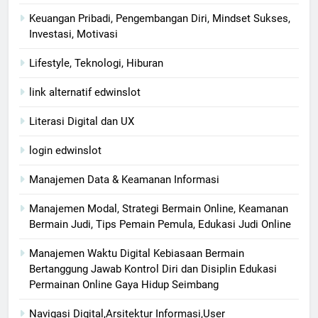
Keuangan Pribadi, Pengembangan Diri, Mindset Sukses,
Investasi, Motivasi
Lifestyle, Teknologi, Hiburan
link alternatif edwinslot
Literasi Digital dan UX
login edwinslot
Manajemen Data & Keamanan Informasi
Manajemen Modal, Strategi Bermain Online, Keamanan
Bermain Judi, Tips Pemain Pemula, Edukasi Judi Online
Manajemen Waktu Digital Kebiasaan Bermain
Bertanggung Jawab Kontrol Diri dan Disiplin Edukasi
Permainan Online Gaya Hidup Seimbang
Navigasi Digital,Arsitektur Informasi,User