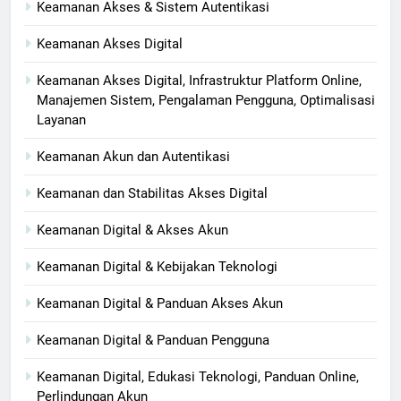
Keamanan Akses & Sistem Autentikasi
Keamanan Akses Digital
Keamanan Akses Digital, Infrastruktur Platform Online,
Manajemen Sistem, Pengalaman Pengguna, Optimalisasi
Layanan
Keamanan Akun dan Autentikasi
Keamanan dan Stabilitas Akses Digital
Keamanan Digital & Akses Akun
Keamanan Digital & Kebijakan Teknologi
Keamanan Digital & Panduan Akses Akun
Keamanan Digital & Panduan Pengguna
Keamanan Digital, Edukasi Teknologi, Panduan Online,
Perlindungan Akun