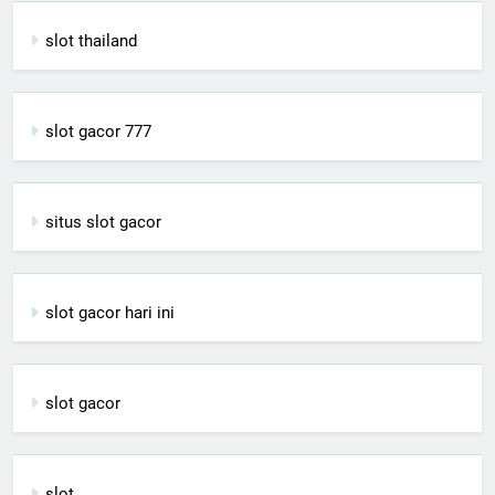
slot thailand
slot gacor 777
situs slot gacor
slot gacor hari ini
slot gacor
slot