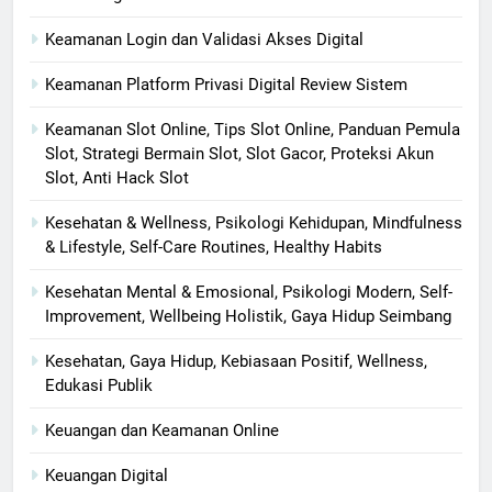
Keamanan Login dan Validasi Akses Digital
Keamanan Platform Privasi Digital Review Sistem
Keamanan Slot Online, Tips Slot Online, Panduan Pemula
Slot, Strategi Bermain Slot, Slot Gacor, Proteksi Akun
Slot, Anti Hack Slot
Kesehatan & Wellness, Psikologi Kehidupan, Mindfulness
& Lifestyle, Self-Care Routines, Healthy Habits
Kesehatan Mental & Emosional, Psikologi Modern, Self-
Improvement, Wellbeing Holistik, Gaya Hidup Seimbang
Kesehatan, Gaya Hidup, Kebiasaan Positif, Wellness,
Edukasi Publik
Keuangan dan Keamanan Online
Keuangan Digital