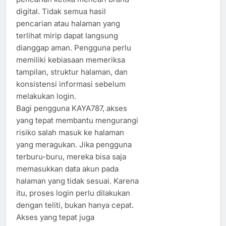
digital. Tidak semua hasil
pencarian atau halaman yang
terlihat mirip dapat langsung
dianggap aman. Pengguna perlu
memiliki kebiasaan memeriksa
tampilan, struktur halaman, dan
konsistensi informasi sebelum
melakukan login.
Bagi pengguna KAYA787, akses
yang tepat membantu mengurangi
risiko salah masuk ke halaman
yang meragukan. Jika pengguna
terburu-buru, mereka bisa saja
memasukkan data akun pada
halaman yang tidak sesuai. Karena
itu, proses login perlu dilakukan
dengan teliti, bukan hanya cepat.
Akses yang tepat juga