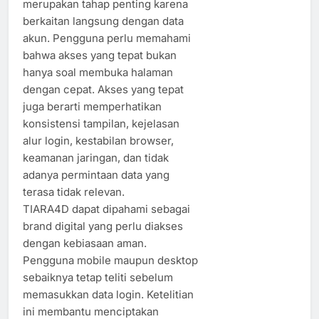
merupakan tahap penting karena
berkaitan langsung dengan data
akun. Pengguna perlu memahami
bahwa akses yang tepat bukan
hanya soal membuka halaman
dengan cepat. Akses yang tepat
juga berarti memperhatikan
konsistensi tampilan, kejelasan
alur login, kestabilan browser,
keamanan jaringan, dan tidak
adanya permintaan data yang
terasa tidak relevan.
TIARA4D dapat dipahami sebagai
brand digital yang perlu diakses
dengan kebiasaan aman.
Pengguna mobile maupun desktop
sebaiknya tetap teliti sebelum
memasukkan data login. Ketelitian
ini membantu menciptakan