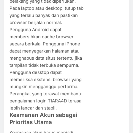
belakang yang tidak diperlukan.
Pada laptop atau desktop, tutup tab
yang terlalu banyak dan pastikan
browser berjalan normal.
Pengguna Android dapat
membersihkan cache browser
secara berkala. Pengguna iPhone
dapat menyegarkan halaman atau
menghapus data situs tertentu jika
tampilan tidak terbuka sempurna.
Pengguna desktop dapat
memeriksa ekstensi browser yang
mungkin mengganggu performa.
Perangkat yang terawat membantu
pengalaman login TIARA4D terasa
lebih lancar dan stabil.
Keamanan Akun sebagai
Prioritas Utama
Keamanan akun harus menjadi