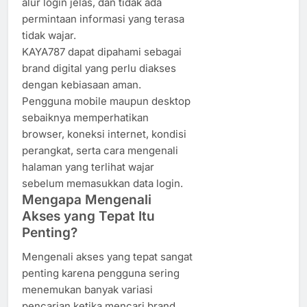
alur login jelas, dan tidak ada
permintaan informasi yang terasa
tidak wajar.
KAYA787 dapat dipahami sebagai
brand digital yang perlu diakses
dengan kebiasaan aman.
Pengguna mobile maupun desktop
sebaiknya memperhatikan
browser, koneksi internet, kondisi
perangkat, serta cara mengenali
halaman yang terlihat wajar
sebelum memasukkan data login.
Mengapa Mengenali
Akses yang Tepat Itu
Penting?
Mengenali akses yang tepat sangat
penting karena pengguna sering
menemukan banyak variasi
pencarian ketika mencari brand