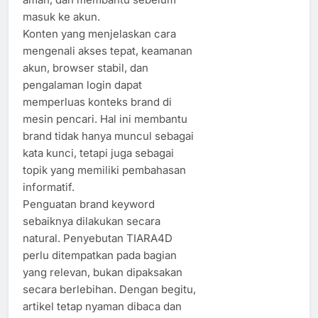
masuk ke akun.
Konten yang menjelaskan cara
mengenali akses tepat, keamanan
akun, browser stabil, dan
pengalaman login dapat
memperluas konteks brand di
mesin pencari. Hal ini membantu
brand tidak hanya muncul sebagai
kata kunci, tetapi juga sebagai
topik yang memiliki pembahasan
informatif.
Penguatan brand keyword
sebaiknya dilakukan secara
natural. Penyebutan TIARA4D
perlu ditempatkan pada bagian
yang relevan, bukan dipaksakan
secara berlebihan. Dengan begitu,
artikel tetap nyaman dibaca dan