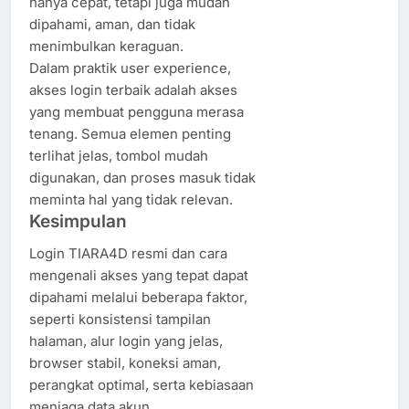
hanya cepat, tetapi juga mudah
dipahami, aman, dan tidak
menimbulkan keraguan.
Dalam praktik user experience,
akses login terbaik adalah akses
yang membuat pengguna merasa
tenang. Semua elemen penting
terlihat jelas, tombol mudah
digunakan, dan proses masuk tidak
meminta hal yang tidak relevan.
Kesimpulan
Login TIARA4D resmi dan cara
mengenali akses yang tepat dapat
dipahami melalui beberapa faktor,
seperti konsistensi tampilan
halaman, alur login yang jelas,
browser stabil, koneksi aman,
perangkat optimal, serta kebiasaan
menjaga data akun.