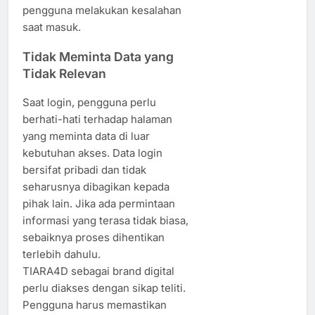
pengguna melakukan kesalahan
saat masuk.
Tidak Meminta Data yang
Tidak Relevan
Saat login, pengguna perlu
berhati-hati terhadap halaman
yang meminta data di luar
kebutuhan akses. Data login
bersifat pribadi dan tidak
seharusnya dibagikan kepada
pihak lain. Jika ada permintaan
informasi yang terasa tidak biasa,
sebaiknya proses dihentikan
terlebih dahulu.
TIARA4D sebagai brand digital
perlu diakses dengan sikap teliti.
Pengguna harus memastikan