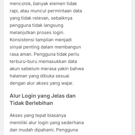
mencolok, banyak elemen tidak
rapi, atau muncul permintaan data
yang tidak relevan, sebaiknya
pengguna tidak langsung
melanjutkan proses login.
Konsistensi tampilan menjadi
sinyal penting dalam membangun
rasa aman. Pengguna tidak perlu
terburu-buru memasukkan data
akun sebelum merasa yakin bahwa
halaman yang dibuka sesuai
dengan alur akses yang wajar.
Alur Login yang Jelas dan
Tidak Berlebihan
Akses yang tepat biasanya
memiliki alur login yang sederhana
dan mudah dipahami. Pengguna