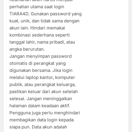
perhatian utama saat login
TIARA4D. Gunakan password yang
kuat, unik, dan tidak sama dengan
akun lain. Hindari memakai
kombinasi sederhana seperti
tanggal lahir, nama pribadi, atau
angka berurutan.
Jangan menyimpan password
otomatis di perangkat yang
digunakan bersama. Jika login
melalui laptop kantor, komputer
publik, atau perangkat keluarga,
pastikan keluar dari akun setelah
selesai. Jangan meninggalkan
halaman dalam keadaan aktif.
Pengguna juga perlu menghindari
membagikan data login kepada
siapa pun. Data akun adalah