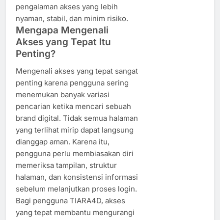
pengalaman akses yang lebih
nyaman, stabil, dan minim risiko.
Mengapa Mengenali
Akses yang Tepat Itu
Penting?
Mengenali akses yang tepat sangat
penting karena pengguna sering
menemukan banyak variasi
pencarian ketika mencari sebuah
brand digital. Tidak semua halaman
yang terlihat mirip dapat langsung
dianggap aman. Karena itu,
pengguna perlu membiasakan diri
memeriksa tampilan, struktur
halaman, dan konsistensi informasi
sebelum melanjutkan proses login.
Bagi pengguna TIARA4D, akses
yang tepat membantu mengurangi