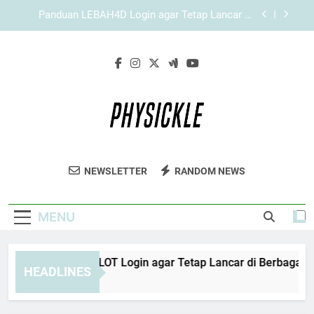
Skip
Panduan Login KAYA787 agar Tetap Lancar di
to
Berbagai Perangkat
content
Cara Mempercepat Pemuatan Halaman KAYA787
Login agar Lebih Stabil
Panduan EDWINSLOT Login agar Tetap Lancar di
Berbagai Perangkat
Panduan LEBAH4D Login agar Tetap Lancar di
Berbagai Perangkat
Panduan Login KAYA787 agar Tetap Lancar di
Berbagai Perangkat
Physickle
Jaga Kebugaran Tubuh Anda Dengan
Cara Mempercepat Pemuatan Halaman KAYA787
NEWSLETTER
RANDOM NEWS
Login agar Lebih Stabil
Physickle. Tips Kesehatan Fisik, Olahraga,
Dan Gaya Hidup Sehat Untuk Kehidupan
MENU
Aktif.
nduan EDWINSLOT Login agar Tetap Lancar di Berbagai Pera
HEADLINES
Weeks Ago