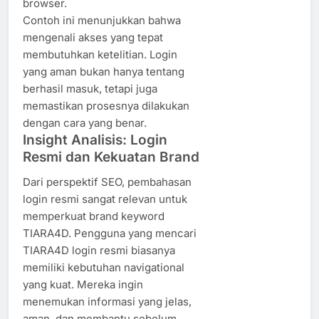
browser.
Contoh ini menunjukkan bahwa
mengenali akses yang tepat
membutuhkan ketelitian. Login
yang aman bukan hanya tentang
berhasil masuk, tetapi juga
memastikan prosesnya dilakukan
dengan cara yang benar.
Insight Analisis: Login
Resmi dan Kekuatan Brand
Dari perspektif SEO, pembahasan
login resmi sangat relevan untuk
memperkuat brand keyword
TIARA4D. Pengguna yang mencari
TIARA4D login resmi biasanya
memiliki kebutuhan navigational
yang kuat. Mereka ingin
menemukan informasi yang jelas,
aman, dan membantu sebelum