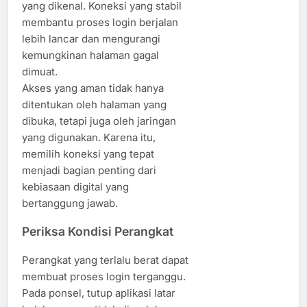
yang dikenal. Koneksi yang stabil
membantu proses login berjalan
lebih lancar dan mengurangi
kemungkinan halaman gagal
dimuat.
Akses yang aman tidak hanya
ditentukan oleh halaman yang
dibuka, tetapi juga oleh jaringan
yang digunakan. Karena itu,
memilih koneksi yang tepat
menjadi bagian penting dari
kebiasaan digital yang
bertanggung jawab.
Periksa Kondisi Perangkat
Perangkat yang terlalu berat dapat
membuat proses login terganggu.
Pada ponsel, tutup aplikasi latar