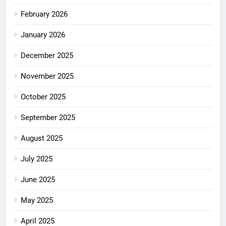
February 2026
January 2026
December 2025
November 2025
October 2025
September 2025
August 2025
July 2025
June 2025
May 2025
April 2025