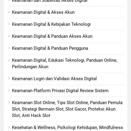
Keamanan dan Stabilitas Akses Digital
Keamanan Digital & Akses Akun
Keamanan Digital & Kebijakan Teknologi
Keamanan Digital & Panduan Akses Akun
Keamanan Digital & Panduan Pengguna
Keamanan Digital, Edukasi Teknologi, Panduan Online,
Perlindungan Akun
Keamanan Login dan Validasi Akses Digital
Keamanan Platform Privasi Digital Review Sistem
Keamanan Slot Online, Tips Slot Online, Panduan Pemula
Slot, Strategi Bermain Slot, Slot Gacor, Proteksi Akun
Slot, Anti Hack Slot
Kesehatan & Wellness, Psikologi Kehidupan, Mindfulness