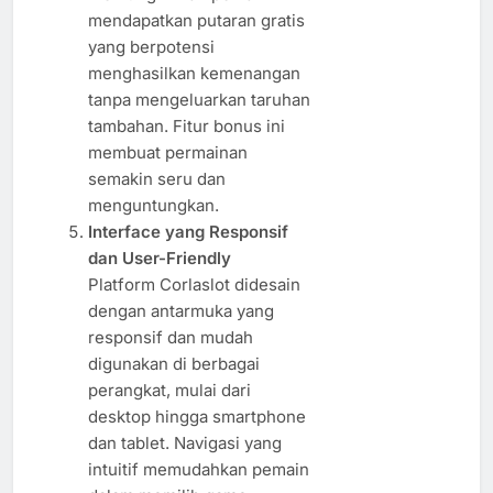
mendapatkan putaran gratis
yang berpotensi
menghasilkan kemenangan
tanpa mengeluarkan taruhan
tambahan. Fitur bonus ini
membuat permainan
semakin seru dan
menguntungkan.
Interface yang Responsif
dan User-Friendly
Platform Corlaslot didesain
dengan antarmuka yang
responsif dan mudah
digunakan di berbagai
perangkat, mulai dari
desktop hingga smartphone
dan tablet. Navigasi yang
intuitif memudahkan pemain