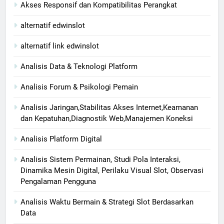
Akses Responsif dan Kompatibilitas Perangkat
alternatif edwinslot
alternatif link edwinslot
Analisis Data & Teknologi Platform
Analisis Forum & Psikologi Pemain
Analisis Jaringan,Stabilitas Akses Internet,Keamanan
dan Kepatuhan,Diagnostik Web,Manajemen Koneksi
Analisis Platform Digital
Analisis Sistem Permainan, Studi Pola Interaksi,
Dinamika Mesin Digital, Perilaku Visual Slot, Observasi
Pengalaman Pengguna
Analisis Waktu Bermain & Strategi Slot Berdasarkan
Data