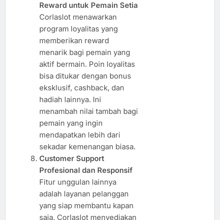
Reward untuk Pemain Setia
Corlaslot menawarkan
program loyalitas yang
memberikan reward
menarik bagi pemain yang
aktif bermain. Poin loyalitas
bisa ditukar dengan bonus
eksklusif, cashback, dan
hadiah lainnya. Ini
menambah nilai tambah bagi
pemain yang ingin
mendapatkan lebih dari
sekadar kemenangan biasa.
Customer Support
Profesional dan Responsif
Fitur unggulan lainnya
adalah layanan pelanggan
yang siap membantu kapan
saja. Corlaslot menyediakan