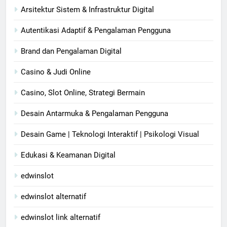
Arsitektur Sistem & Infrastruktur Digital
Autentikasi Adaptif & Pengalaman Pengguna
Brand dan Pengalaman Digital
Casino & Judi Online
Casino, Slot Online, Strategi Bermain
Desain Antarmuka & Pengalaman Pengguna
Desain Game | Teknologi Interaktif | Psikologi Visual
Edukasi & Keamanan Digital
edwinslot
edwinslot alternatif
edwinslot link alternatif