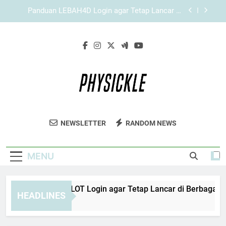
Skip
Panduan Login KAYA787 agar Tetap Lancar di
to
Berbagai Perangkat
content
Cara Mempercepat Pemuatan Halaman KAYA787
Login agar Lebih Stabil
Panduan EDWINSLOT Login agar Tetap Lancar di
Berbagai Perangkat
Panduan LEBAH4D Login agar Tetap Lancar di
Berbagai Perangkat
Panduan Login KAYA787 agar Tetap Lancar di
Berbagai Perangkat
Physickle
Jaga Kebugaran Tubuh Anda Dengan
Cara Mempercepat Pemuatan Halaman KAYA787
NEWSLETTER
RANDOM NEWS
Login agar Lebih Stabil
Physickle. Tips Kesehatan Fisik, Olahraga,
Dan Gaya Hidup Sehat Untuk Kehidupan
MENU
Aktif.
nduan EDWINSLOT Login agar Tetap Lancar di Berbagai Pera
HEADLINES
Weeks Ago