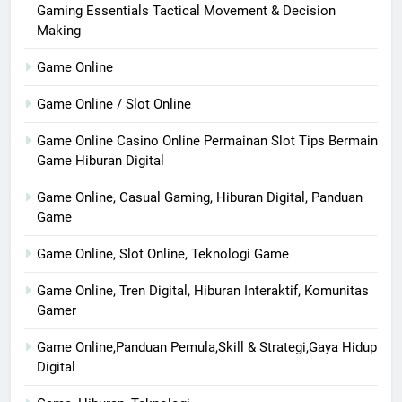
Gaming Essentials Tactical Movement & Decision
Making
Game Online
Game Online / Slot Online
Game Online Casino Online Permainan Slot Tips Bermain
Game Hiburan Digital
Game Online, Casual Gaming, Hiburan Digital, Panduan
Game
Game Online, Slot Online, Teknologi Game
Game Online, Tren Digital, Hiburan Interaktif, Komunitas
Gamer
Game Online,Panduan Pemula,Skill & Strategi,Gaya Hidup
Digital