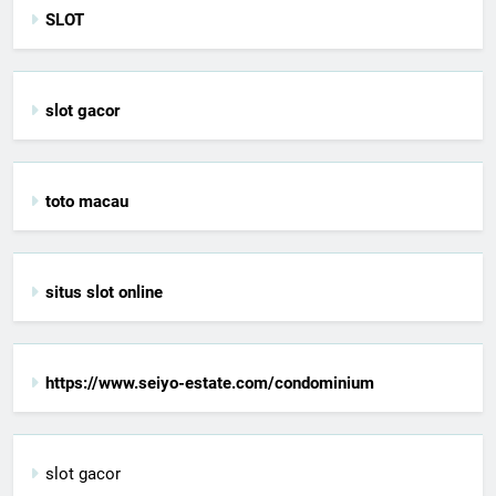
SLOT
slot gacor
toto macau
situs slot online
https://www.seiyo-estate.com/condominium
slot gacor