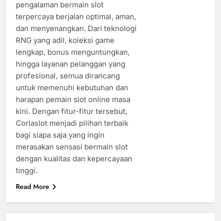
pengalaman bermain slot
terpercaya berjalan optimal, aman,
dan menyenangkan. Dari teknologi
RNG yang adil, koleksi game
lengkap, bonus menguntungkan,
hingga layanan pelanggan yang
profesional, semua dirancang
untuk memenuhi kebutuhan dan
harapan pemain slot online masa
kini. Dengan fitur-fitur tersebut,
Corlaslot menjadi pilihan terbaik
bagi siapa saja yang ingin
merasakan sensasi bermain slot
dengan kualitas dan kepercayaan
tinggi.
Read More