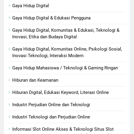
Gaya Hidup Digital
Gaya Hidup Digital & Edukasi Pengguna
Gaya Hidup Digital, Komunitas & Edukasi, Teknologi &
Inovasi, Etika dan Budaya Digital
Gaya Hidup Digital, Komunitas Online, Psikologi Sosial,
Inovasi Teknologi, Interaksi Modern
Gaya Hidup Mahasiswa / Teknologi & Gaming Ringan
Hiburan dan Keamanan
Hiburan Digital, Edukasi Keyword, Literasi Online
Industri Perjudian Online dan Teknologi
Industri Teknologi dan Perjudian Online
Informasi Slot Online Akses & Teknologi Situs Slot