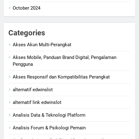
October 2024
Categories
Akses Akun Multi-Perangkat
Akses Mobile, Panduan Brand Digital, Pengalaman
Pengguna
Akses Responsif dan Kompatibilitas Perangkat
alternatif edwinslot
alternatif link edwinslot
Analisis Data & Teknologi Platform
Analisis Forum & Psikologi Pemain