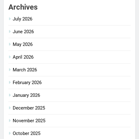
Archives
July 2026
June 2026
May 2026
April 2026
March 2026
February 2026
January 2026
December 2025
November 2025
October 2025