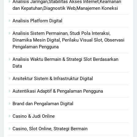
Analisis Jaringan,Stabilitas Akses Internet,Keamanan
dan Kepatuhan,Diagnostik Web,Manajemen Koneksi
Analisis Platform Digital
Analisis Sistem Permainan, Studi Pola Interaksi,
Dinamika Mesin Digital, Perilaku Visual Slot, Observasi
Pengalaman Pengguna
Analisis Waktu Bermain & Strategi Slot Berdasarkan
Data
Arsitektur Sistem & Infrastruktur Digital
Autentikasi Adaptif & Pengalaman Pengguna
Brand dan Pengalaman Digital
Casino & Judi Online
Casino, Slot Online, Strategi Bermain