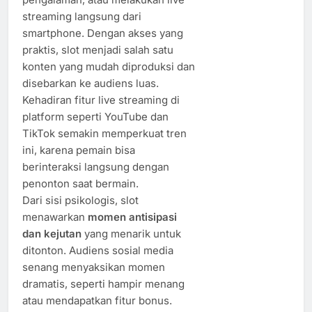
streaming langsung dari
smartphone. Dengan akses yang
praktis, slot menjadi salah satu
konten yang mudah diproduksi dan
disebarkan ke audiens luas.
Kehadiran fitur live streaming di
platform seperti YouTube dan
TikTok semakin memperkuat tren
ini, karena pemain bisa
berinteraksi langsung dengan
penonton saat bermain.
Dari sisi psikologis, slot
menawarkan
momen antisipasi
dan kejutan
yang menarik untuk
ditonton. Audiens sosial media
senang menyaksikan momen
dramatis, seperti hampir menang
atau mendapatkan fitur bonus.