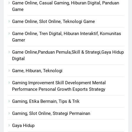
Game Online, Casual Gaming, Hiburan Digital, Panduan
Game
Game Online, Slot Online, Teknologi Game
Game Online, Tren Digital, Hiburan Interaktif, Komunitas
Gamer
Game Online,Panduan Pemula,Skill & Strategi,Gaya Hidup
Digital
Game, Hiburan, Teknologi
Gaming Improvement Skill Development Mental
Performance Personal Growth Esports Strategy
Gaming, Etika Bermain, Tips & Trik
Gaming, Slot Online, Strategi Permainan
Gaya Hidup