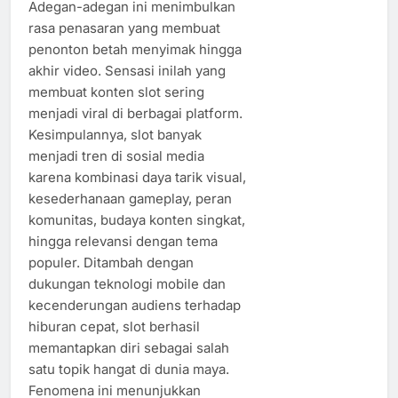
Adegan-adegan ini menimbulkan
rasa penasaran yang membuat
penonton betah menyimak hingga
akhir video. Sensasi inilah yang
membuat konten slot sering
menjadi viral di berbagai platform.
Kesimpulannya, slot banyak
menjadi tren di sosial media
karena kombinasi daya tarik visual,
kesederhanaan gameplay, peran
komunitas, budaya konten singkat,
hingga relevansi dengan tema
populer. Ditambah dengan
dukungan teknologi mobile dan
kecenderungan audiens terhadap
hiburan cepat, slot berhasil
memantapkan diri sebagai salah
satu topik hangat di dunia maya.
Fenomena ini menunjukkan