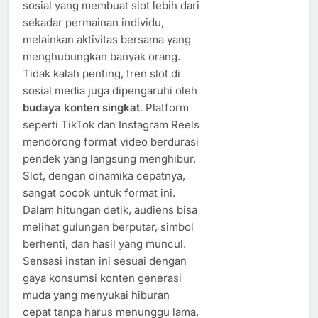
sosial yang membuat slot lebih dari
sekadar permainan individu,
melainkan aktivitas bersama yang
menghubungkan banyak orang.
Tidak kalah penting, tren slot di
sosial media juga dipengaruhi oleh
budaya konten singkat
. Platform
seperti TikTok dan Instagram Reels
mendorong format video berdurasi
pendek yang langsung menghibur.
Slot, dengan dinamika cepatnya,
sangat cocok untuk format ini.
Dalam hitungan detik, audiens bisa
melihat gulungan berputar, simbol
berhenti, dan hasil yang muncul.
Sensasi instan ini sesuai dengan
gaya konsumsi konten generasi
muda yang menyukai hiburan
cepat tanpa harus menunggu lama.