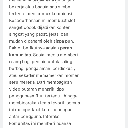
bekerja atau bagaimana simbol
tertentu membentuk kombinasi.
Kesederhanaan ini membuat slot
sangat cocok dijadikan konten
singkat yang padat, jelas, dan
mudah dipahami oleh siapa pun.
Faktor berikutnya adalah
peran
komunitas
. Sosial media memberi
ruang bagi pemain untuk saling
berbagi pengalaman, berdiskusi,
atau sekadar memamerkan momen
seru mereka. Dari membagikan
video putaran menarik, tips
penggunaan fitur tertentu, hingga
membicarakan tema favorit, semua
ini memperkuat keterhubungan
antar pengguna. Interaksi
komunitas ini memberi nuansa