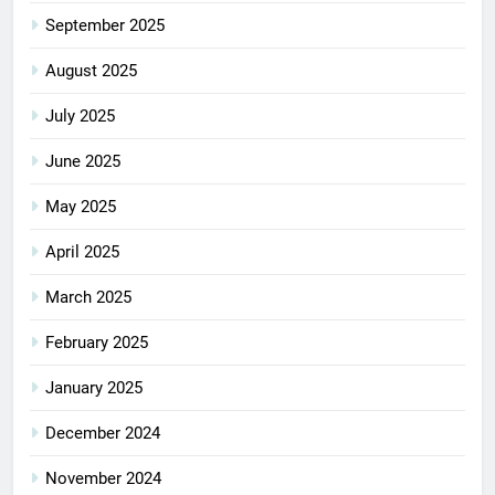
September 2025
August 2025
July 2025
June 2025
May 2025
April 2025
March 2025
February 2025
January 2025
December 2024
November 2024