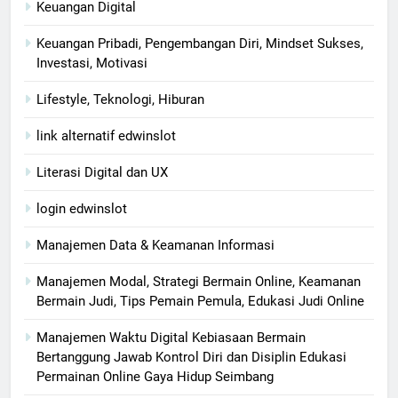
Keuangan Digital
Keuangan Pribadi, Pengembangan Diri, Mindset Sukses,
Investasi, Motivasi
Lifestyle, Teknologi, Hiburan
link alternatif edwinslot
Literasi Digital dan UX
login edwinslot
Manajemen Data & Keamanan Informasi
Manajemen Modal, Strategi Bermain Online, Keamanan
Bermain Judi, Tips Pemain Pemula, Edukasi Judi Online
Manajemen Waktu Digital Kebiasaan Bermain
Bertanggung Jawab Kontrol Diri dan Disiplin Edukasi
Permainan Online Gaya Hidup Seimbang