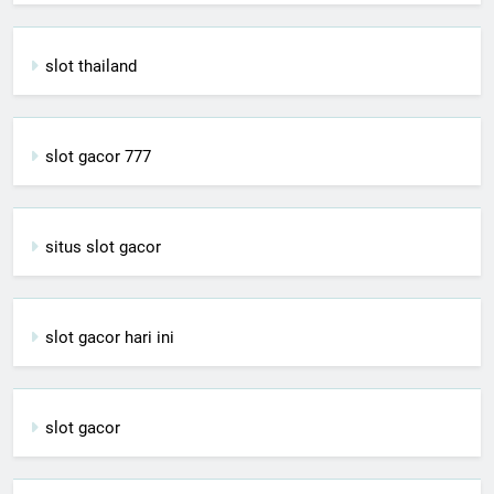
slot thailand
slot gacor 777
situs slot gacor
slot gacor hari ini
slot gacor