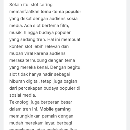
Selain itu, slot sering
memanfaatkan
tema-tema populer
yang dekat dengan audiens sosial
media. Ada slot bertema film,
musik, hingga budaya populer
yang sedang tren. Hal ini membuat
konten slot lebih relevan dan
mudah viral karena audiens
merasa terhubung dengan tema
yang mereka kenal. Dengan begitu,
slot tidak hanya hadir sebagai
hiburan digital, tetapi juga bagian
dari percakapan budaya populer di
sosial media.
Teknologi juga berperan besar
dalam tren ini.
Mobile gaming
memungkinkan pemain dengan
mudah merekam layar, berbagi
pengalaman, atau melakukan live