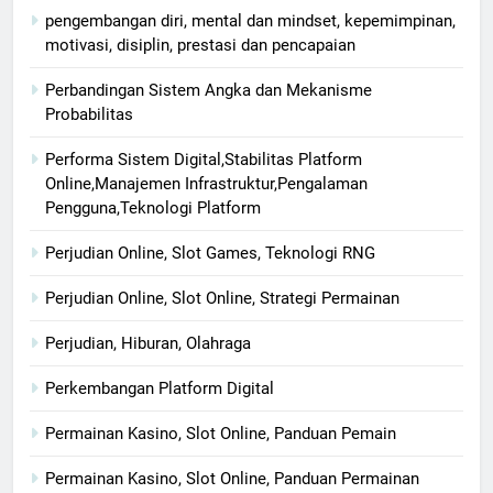
pengembangan diri, mental dan mindset, kepemimpinan,
motivasi, disiplin, prestasi dan pencapaian
Perbandingan Sistem Angka dan Mekanisme
Probabilitas
Performa Sistem Digital,Stabilitas Platform
Online,Manajemen Infrastruktur,Pengalaman
Pengguna,Teknologi Platform
Perjudian Online, Slot Games, Teknologi RNG
Perjudian Online, Slot Online, Strategi Permainan
Perjudian, Hiburan, Olahraga
Perkembangan Platform Digital
Permainan Kasino, Slot Online, Panduan Pemain
Permainan Kasino, Slot Online, Panduan Permainan