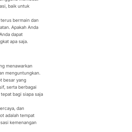
si, baik untuk
 terus bermain dan
atan. Apakah Anda
 Anda dapat
kat apa saja.
 yang menawarkan
an menguntungkan.
ot besar yang
f, serta berbagai
tepat bagi siapa saja
percaya, dan
ot adalah tempat
ensasi kemenangan