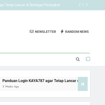
r Tetap Lancar di Berbagai Perangkat
r Tetap Lancar di Berbagai Perangkat
man KAYA787 Login agar Lebih Stabil
NEWSLETTER
RANDOM NEWS
r Tetap Lancar di Berbagai Perangkat
r Tetap Lancar di Berbagai Perangkat
hraga, Dan Gaya Hidup Sehat Untuk Kehidupan Aktif.
r Tetap Lancar di Berbagai Perangkat
man KAYA787 Login agar Lebih Stabil
ogin KAYA787 agar Tetap Lancar di Berbagai Perangkat