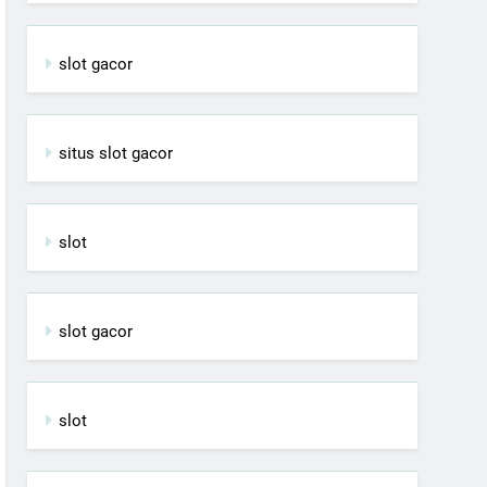
slot gacor
situs slot gacor
slot
slot gacor
slot