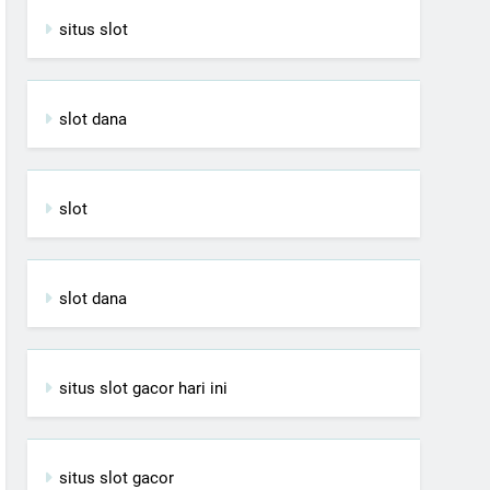
situs slot
slot dana
slot
slot dana
situs slot gacor hari ini
situs slot gacor