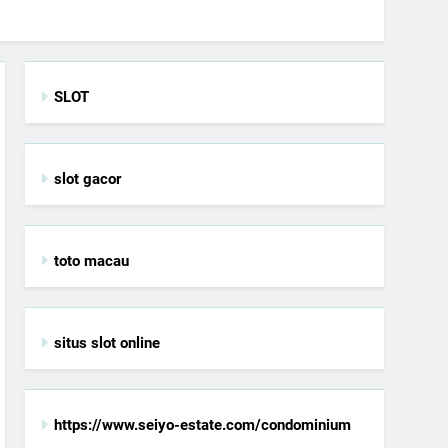
SLOT
slot gacor
toto macau
situs slot online
https://www.seiyo-estate.com/condominium