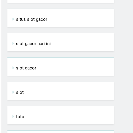
situs slot gacor
slot gacor hari ini
slot gacor
slot
toto