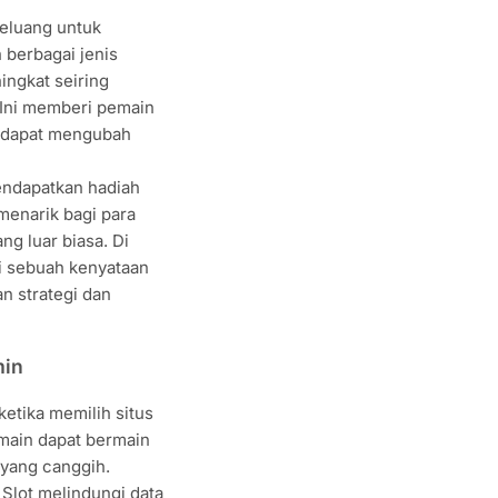
peluang untuk
 berbagai jenis
ingkat seiring
 Ini memberi pemain
 dapat mengubah
endapatkan hadiah
menarik bagi para
g luar biasa. Di
pi sebuah kenyataan
an strategi dan
min
etika memilih situs
emain dapat bermain
yang canggih.
 Slot melindungi data