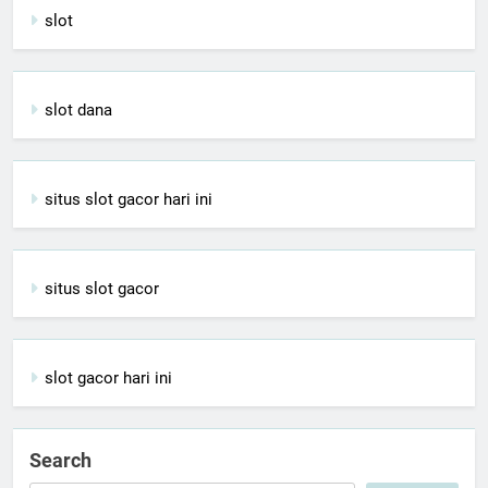
slot
slot dana
situs slot gacor hari ini
situs slot gacor
slot gacor hari ini
Search