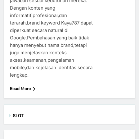
jawaban sesuai kebutuhan mereka.
Dengan konten yang
informatif,profesional,dan
terarah,brand keyword Kaya787 dapat
diperkuat secara natural di
Google.Pembahasan yang baik tidak
hanya menyebut nama brand,tetapi
juga menjelaskan konteks
akses,keamanan,pengalaman
mobile,dan kejelasan identitas secara
lengkap.
Read More
SLOT