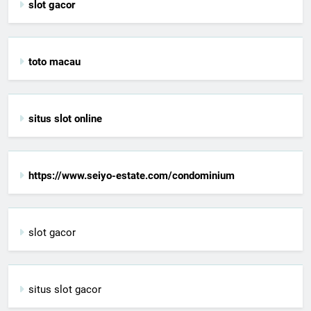
slot gacor
toto macau
situs slot online
https://www.seiyo-estate.com/condominium
slot gacor
situs slot gacor