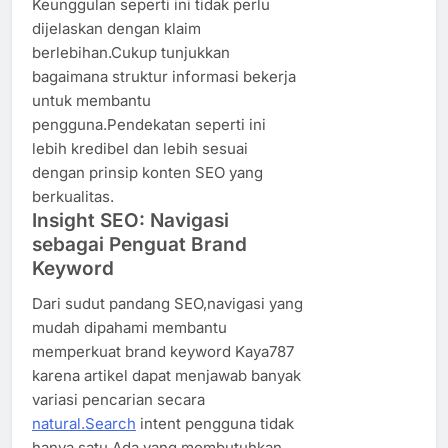
Keunggulan seperti ini tidak perlu
dijelaskan dengan klaim
berlebihan.Cukup tunjukkan
bagaimana struktur informasi bekerja
untuk membantu
pengguna.Pendekatan seperti ini
lebih kredibel dan lebih sesuai
dengan prinsip konten SEO yang
berkualitas.
Insight SEO: Navigasi
sebagai Penguat Brand
Keyword
Dari sudut pandang SEO,navigasi yang
mudah dipahami membantu
memperkuat brand keyword Kaya787
karena artikel dapat menjawab banyak
variasi pencarian secara
natural.Search
intent pengguna tidak
hanya satu.Ada yang membutuhkan