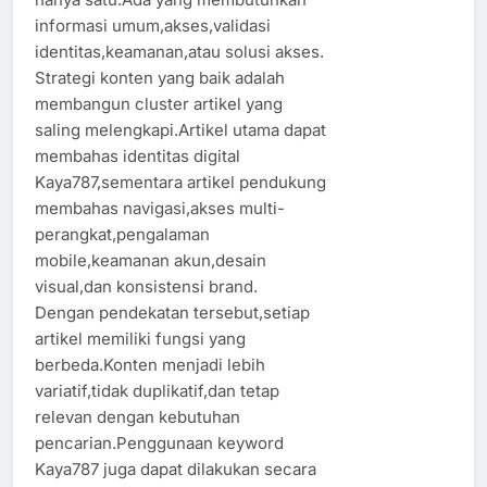
informasi umum,akses,validasi
identitas,keamanan,atau solusi akses.
Strategi konten yang baik adalah
membangun cluster artikel yang
saling melengkapi.Artikel utama dapat
membahas identitas digital
Kaya787,sementara artikel pendukung
membahas navigasi,akses multi-
perangkat,pengalaman
mobile,keamanan akun,desain
visual,dan konsistensi brand.
Dengan pendekatan tersebut,setiap
artikel memiliki fungsi yang
berbeda.Konten menjadi lebih
variatif,tidak duplikatif,dan tetap
relevan dengan kebutuhan
pencarian.Penggunaan keyword
Kaya787 juga dapat dilakukan secara