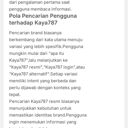
dari pengalaman pertama saat
pengguna membaca informasi.
Pola Pencarian Pengguna
terhadap Kaya787
Pencarian brand biasanya
berkembang dari kata utama menuju
variasi yang lebih spesifik.Pengguna
mungkin mulai dari “apa itu
Kaya787”,lalu melanjutkan ke
“Kaya787 resmi”,“Kaya787 login”,atau
“Kaya787 alternatif”.Setiap variasi
memiliki intent yang berbeda dan
perlu dijawab dengan konteks yang
tepat.
Pencarian Kaya787 resmi biasanya
menunjukkan kebutuhan untuk
memastikan identitas brand.Pengguna
ingin menemukan informasi yang