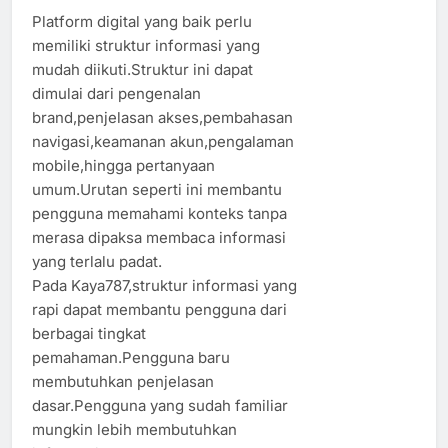
Platform digital yang baik perlu
memiliki struktur informasi yang
mudah diikuti.Struktur ini dapat
dimulai dari pengenalan
brand,penjelasan akses,pembahasan
navigasi,keamanan akun,pengalaman
mobile,hingga pertanyaan
umum.Urutan seperti ini membantu
pengguna memahami konteks tanpa
merasa dipaksa membaca informasi
yang terlalu padat.
Pada Kaya787,struktur informasi yang
rapi dapat membantu pengguna dari
berbagai tingkat
pemahaman.Pengguna baru
membutuhkan penjelasan
dasar.Pengguna yang sudah familiar
mungkin lebih membutuhkan