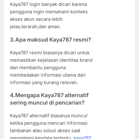
Kaya787 login banyak dicari karena
pengguna ingin memahami konteks
akses akun secara lebih
jelas,terarah,dan aman.
3.Apa maksud Kaya787 resmi?
Kaya787 resmi biasanya dicari untuk
memastikan kejelasan identitas brand
dan membantu pengguna
membedakan informasi utama dari
informasi yang kurang relevan.
4.Mengapa Kaya787 alternatif
sering muncul di pencarian?
Kaya787 alternatif biasanya muncul
ketika pengguna mencari informasi
tambahan atau solusi akses saat
mengalami kendala tertentu.
kaya787