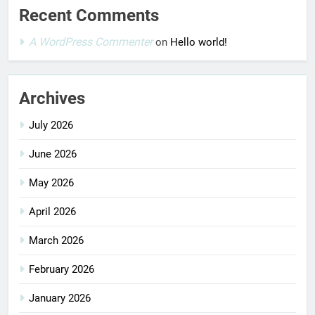
Recent Comments
A WordPress Commenter
on
Hello world!
Archives
July 2026
June 2026
May 2026
April 2026
March 2026
February 2026
January 2026